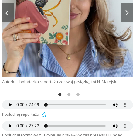
H
Autorka i bohaterka reportażu ze swoją książką, fot.N. Matejska
Posłuchaj reportażu
Posłuchaj rozmowy z Lucyną Jaworską – Wojtas prezeską Fundacji