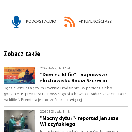
PODCAST AUDIO
AKTUALNOŚCI RSS
Zobacz także
2026-04-26, godz. 12:54
"Dom na klifie" - najnowsze
słuchowisko Radia Szczecin
Będzie wzruszająco, muzycznie i rodzinnie - w poniedziałek o
godzinie 19 premiera najnowszego słuchowiska Radia Szczecin "Dom
na klifie". Premiera jednocześnie…
» więcej
2026-04-23, godz. 11:18
"Nocny dyżur"- reportaż Janusza
Wilczyńskiego
Na takie miejsca właściciele psów, kotów oraz