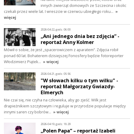
innych zwierząt domowych ze Szczecina i okolic
czekali przez wiele lat. I wreszcie w czerwcu ubiegłego roku…
»
więcej
2026-04-22, godz. 06:00
„Ani jednego dnia bez zdjęcia” -
reportaż Anny Kolmer
Mówił o sobie, że jest „spacerowiczem z aparatem”. Zdjęcia robił
ponad 60 lat. Bohaterem dzisiejszej Fonosfery będzie fotoreporter
Włodzimierz Piątek…
» więcej
2026-04-21, godz. 05:56
"W słowach kilku o tym wilku" -
reportaż Małgorzaty Gwiazdy-
Elmerych
Nie czai się, nie czyha na człowieka, aby go zjeść. Wilk jest
drapieżnikiem szczytowym i reguluje w przyrodzie populacje między
innymi saren czy bobrów…
» więcej
2026-04-19, godz. 18:29
„Polen Papa” – reportaż Izabeli