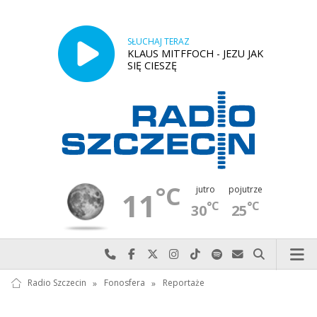
SŁUCHAJ TERAZ
KLAUS MITFFOCH - JEZU JAK
SIĘ CIESZĘ
°C
jutro
pojutrze
11
°C
°C
30
25
Najlepiej po prostu do nas zadzwoń
Odwiedź nas na Facebook-u
Odwiedź nas na X
Odwiedź nas na Instagram-ie
Odwiedź nas na TikTok-u
Szukaj nas na Spotify
Wyślij do nas w
Szukaj
Radio Szczecin
»
Fonosfera
»
Reportaże