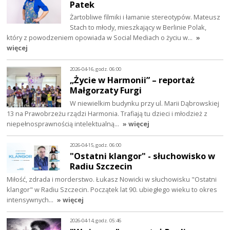
Patek
Żartobliwe filmiki i łamanie stereotypów. Mateusz
Stach to młody, mieszkający w Berlinie Polak,
który z powodzeniem opowiada w Social Mediach o życiu w…
»
więcej
2026-04-16, godz. 06:00
„Życie w Harmonii” – reportaż
Małgorzaty Furgi
W niewielkim budynku przy ul. Marii Dąbrowskiej
13 na Prawobrzeżu rządzi Harmonia. Trafiają tu dzieci i młodzież z
niepełnosprawnością intelektualną…
» więcej
2026-04-15, godz. 06:00
"Ostatni klangor" - słuchowisko w
Radiu Szczecin
Miłość, zdrada i morderstwo. Łukasz Nowicki w słuchowisku "Ostatni
klangor" w Radiu Szczecin. Początek lat 90. ubiegłego wieku to okres
intensywnych…
» więcej
2026-04-14, godz. 05:46