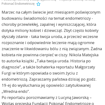
Pokonać Endometriozę
Marzec na całym świecie jest miesiącem poświęconym
budowaniu świadomości na temat endometriozy -
choroby przewlekłej, zapalnej i wyniszczającej, która
dotyka miliony kobiet i dziewcząt. Zbyt często kobiety
słyszały zdanie - taka twoja uroda, a przecież wczesne
rozpoznanie i odpowiednie leczenie mają ogromne
znaczenie w likwidowaniu bólu z nią związanym. Żadna
kobieta nie powinna cierpieć w ciszy. Nikola Matejska
to autorka książki „Taka twoja uroda. Historia po
diagnozie”, a także bohaterka reportażu Małgorzaty
Furgi w którym opowiada o swoim życiu z
endometriozą. Zapraszamy państwa dzisiaj po godz.
19-ej do wysłuchania jej opowieści zatytułowanej
„Wredna endo”.
Po reportażu porozmawiamy z Lucyną Jaworską –
Wojtas prezeską Fundacji Pokonać Endometriozę o