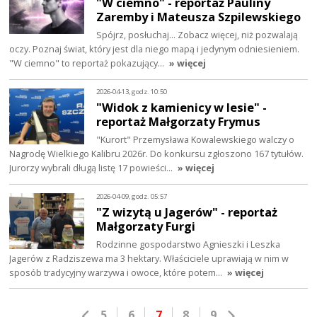
"W ciemno" - reportaż Pauliny
Zaremby i Mateusza Szpilewskiego
Spójrz, posłuchaj… Zobacz więcej, niż pozwalają
oczy. Poznaj świat, który jest dla niego mapą i jedynym odniesieniem.
"W ciemno" to reportaż pokazujący…
» więcej
2026-04-13, godz. 10:50
"Widok z kamienicy w lesie" -
reportaż Małgorzaty Frymus
"Kurort" Przemysława Kowalewskiego walczy o
Nagrodę Wielkiego Kalibru 2026r. Do konkursu zgłoszono 167 tytułów.
Jurorzy wybrali długą listę 17 powieści…
» więcej
2026-04-09, godz. 05:57
"Z wizytą u Jagerów" - reportaż
Małgorzaty Furgi
Rodzinne gospodarstwo Agnieszki i Leszka
Jagerów z Radziszewa ma 3 hektary. Właściciele uprawiają w nim w
sposób tradycyjny warzywa i owoce, które potem…
» więcej
5
6
7
8
9