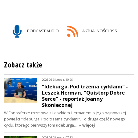
PODCAST AUDIO
AKTUALNOŚCI RSS
Zobacz także
2026-05-31, godz. 10:26
"Ideburga. Pod trzema cyrklami" -
Leszek Herman, "Quistorp Dobre
Serce" - reportaż Joanny
Skoniecznej
W Fonosferze rozmowa z Leszkiem Hermanem o jego najnowszej
powieści "Ideburga. Pod trzema cyrklami". To druga część nowego
cyklu, którego pierwszy tom (Ideburga…
» więcej
2026-05-28, godz. 07:52