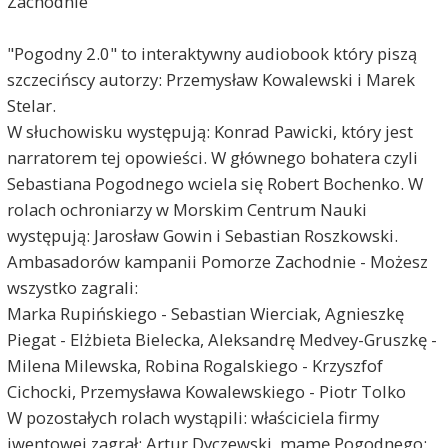
Zachodnie
"Pogodny 2.0" to interaktywny audiobook który piszą
szczecińscy autorzy: Przemysław Kowalewski i Marek
Stelar.
W słuchowisku występują: Konrad Pawicki, który jest
narratorem tej opowieści. W głównego bohatera czyli
Sebastiana Pogodnego wciela się Robert Bochenko. W
rolach ochroniarzy w Morskim Centrum Nauki
występują: Jarosław Gowin i Sebastian Roszkowski.
Ambasadorów kampanii Pomorze Zachodnie - Możesz
wszystko zagrali:
Marka Rupińskiego - Sebastian Wierciak, Agnieszkę
Piegat - Elżbieta Bielecka, Aleksandrę Medvey-Gruszkę -
Milena Milewska, Robina Rogalskiego - Krzyszfof
Cichocki, Przemysława Kowalewskiego - Piotr Tolko
W pozostałych rolach wystąpili: właściciela firmy
iwentowej zagrał: Artur Dyczewski, mamę Pogodnego: