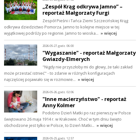
„Zespół Krąg odkrywa Jamno” –
reportaż Małgorzaty Furgi
Zespół Pieśni i Tańca Ziemi Szczecińskiej Krąg
odkrywa dziedzictwo Pomorza. Jamno to kolejne miejsce w tej
wyjątkowej podróży po regionie. Jamno to wioska…
» więcej
2026-05-27, godz. 06:00
"Wygaszanie" - reportaż Małgorzaty
Gwiazdy-Elmerych
"Nigdy nie przyszłoby mi do głowy, że taki zakład
może przestać istnieć" - to zdanie w różnych konfiguracjach
najczęściej pojawiało się w rozmowie…
» więcej
2026-05-26, godz. 02:06
"Inne macierzyństwo" - reportaż
Anny Kolmer
Podobno Dzień Matki po raz pierwszy w Polsce
świętowano 26 maja 1914 r. w Krakowie. Choć w tym dniu święto
obchodzone jest tylko w Polsce, to Dzień Matki…
» więcej
2026-05-25, godz. 12:57