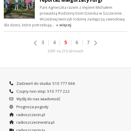
Pani Agnieszka razem z mężem Michałem
prowadzą Rodzinny Dom Dziecka w Szczecinie.
Wcześniej tworzyli rodzinę zastępczą zawodową
dla dzieci, które potrzebują…
» więcej
3
4
5
6
7
2091 na 210 stronach
Zadzwoń do studia: 510 777 666
Czujny non stop: 510 777 222
Wyślij do nas wiadomość
Prognoza pogody
radioszczecin.pl
radioszczecinextra.pl
radioszczecin.tv