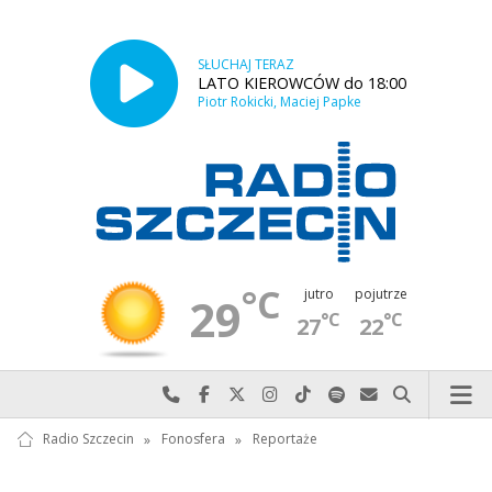
SŁUCHAJ TERAZ
LATO KIEROWCÓW do 18:00
Piotr Rokicki, Maciej Papke
°C
jutro
pojutrze
29
°C
°C
27
22
Najlepiej po prostu do nas zadzwoń
Odwiedź nas na Facebook-u
Odwiedź nas na X
Odwiedź nas na Instagram-ie
Odwiedź nas na TikTok-u
Szukaj nas na Spotify
Wyślij do nas w
Szukaj
Radio Szczecin
»
Fonosfera
»
Reportaże