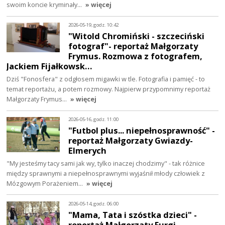
swoim koncie kryminały…
» więcej
2026-05-19, godz. 10:42
"Witold Chromiński - szczeciński
fotograf"- reportaż Małgorzaty
Frymus. Rozmowa z fotografem,
Jackiem Fijałkowsk…
Dziś "Fonosfera" z odgłosem migawki w tle. Fotografia i pamięć - to
temat reportażu, a potem rozmowy. Najpierw przypomnimy reportaż
Małgorzaty Frymus…
» więcej
2026-05-16, godz. 11:00
"Futbol plus... niepełnosprawność" -
reportaż Małgorzaty Gwiazdy-
Elmerych
"My jesteśmy tacy sami jak wy, tylko inaczej chodzimy" - tak różnice
między sprawnymi a niepełnosprawnymi wyjaśnił młody człowiek z
Mózgowym Porażeniem…
» więcej
2026-05-14, godz. 06:00
"Mama, Tata i szóstka dzieci" -
reportaż Małgorzaty Furgi