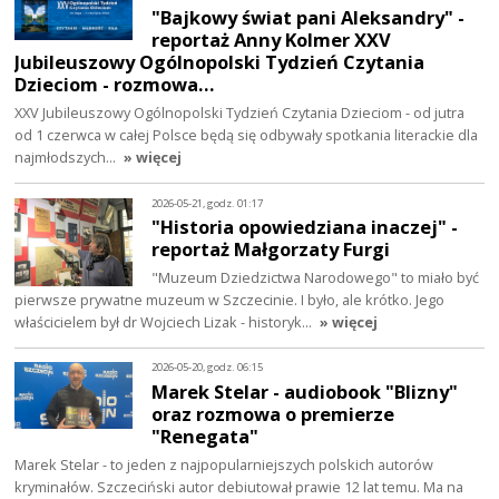
"Bajkowy świat pani Aleksandry" -
reportaż Anny Kolmer XXV
Jubileuszowy Ogólnopolski Tydzień Czytania
Dzieciom - rozmowa…
XXV Jubileuszowy Ogólnopolski Tydzień Czytania Dzieciom - od jutra
od 1 czerwca w całej Polsce będą się odbywały spotkania literackie dla
najmłodszych…
» więcej
2026-05-21, godz. 01:17
"Historia opowiedziana inaczej" -
reportaż Małgorzaty Furgi
"Muzeum Dziedzictwa Narodowego" to miało być
pierwsze prywatne muzeum w Szczecinie. I było, ale krótko. Jego
właścicielem był dr Wojciech Lizak - historyk…
» więcej
2026-05-20, godz. 06:15
Marek Stelar - audiobook "Blizny"
oraz rozmowa o premierze
"Renegata"
Marek Stelar - to jeden z najpopularniejszych polskich autorów
kryminałów. Szczeciński autor debiutował prawie 12 lat temu. Ma na