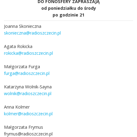
DO FONOSFERY ZAPRASZAJĄ
od poniedziałku do środy
po godzinie 21
Joanna Skonieczna
skonieczna@radioszczecin.pl
Agata Rokicka
rokicka@radioszczecin.pl
Małgorzata Furga
furga@radioszczecin.pl
Katarzyna Wolnik-Sayna
wolnik@radioszczecin.pl
Anna Kolmer
kolmer@radioszczecin.pl
Małgorzata Frymus
frymus@radioszczecin.pl