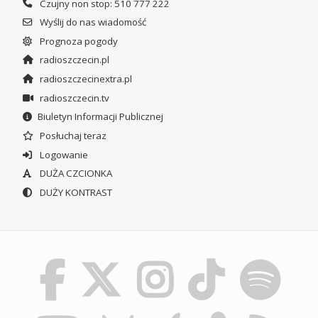
Czujny non stop: 510 777 222
Wyślij do nas wiadomość
Prognoza pogody
radioszczecin.pl
radioszczecinextra.pl
radioszczecin.tv
Biuletyn Informacji Publicznej
Posłuchaj teraz
Logowanie
DUŻA CZCIONKA
DUŻY KONTRAST