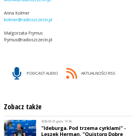
Anna Kolmer
kolmer@radioszczecin.pl
Małgorzata Frymus
frymus@radioszczecin.pl
PODCAST AUDIO
AKTUALNOŚCI RSS
Zobacz także
2026-05-31, godz. 10:26
"Ideburga. Pod trzema cyrklami" -
Leszek Herman, "Quistorp Dobre