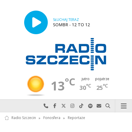
SŁUCHAJ TERAZ
SOMBR - 12 TO 12
°C
jutro
pojutrze
13
°C
°C
30
25
Najlepiej po prostu do nas zadzwoń
Odwiedź nas na Facebook-u
Odwiedź nas na X
Odwiedź nas na Instagram-ie
Odwiedź nas na TikTok-u
Szukaj nas na Spotify
Wyślij do nas w
Szukaj
Radio Szczecin
»
Fonosfera
»
Reportaże