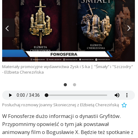
Materiały promocyjne wydawnictwa Zysk i S-ka | "Śmiały” i "Szczodry"
- Elżbieta Cherezińska
Posłuchaj rozmowy Joanny Skoniecznej z Elżbietą Cherezińską
W Fonosferze dużo informacji o dynastii Gryfitów.
Przypomnimy opowieść o tym jak powstawał
animowany film o Bogusławie X. Będzie też spotkanie z