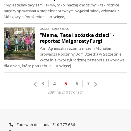
"My jesteśmy tacy sami jak wy, tylko inaczej chodzimy" - tak różnice
między sprawnymi a niepełnosprawnymi wyjaśnił młody człowiek z
Mózgowym Porażeniem…
» więcej
2026-05-14, godz. 06:00
"Mama, Tata i szóstka dzieci" -
reportaż Małgorzaty Furgi
Pani Agnieszka razem z mężem Michałem
prowadzą Rodzinny Dom Dziecka w Szczecinie.
Wcześniej tworzyli rodzinę zastępczą zawodową
dla dzieci, które potrzebują…
» więcej
3
4
5
6
7
2091 na 210 stronach
Zadzwoń do studia: 510 777 666