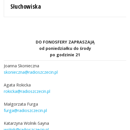
Słuchowiska
DO FONOSFERY ZAPRASZAJĄ
od poniedziałku do środy
po godzinie 21
Joanna Skonieczna
skonieczna@radioszczecin.pl
Agata Rokicka
rokicka@radioszczecin.pl
Małgorzata Furga
furga@radioszczecin.pl
Katarzyna Wolnik-Sayna
wolnik@radioszczecin.pl