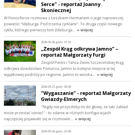
Serce" - reportaż Joanny
Skoniecznej
W Fonosferze rozmowa z Leszkiem Hermanem o jego najnowszej
powieści "Ideburga. Pod trzema cyrklami". To druga część nowego
cyklu, którego pierwszy tom (Ideburga…
» więcej
2026-05-28, godz. 07:52
„Zespół Krąg odkrywa Jamno” –
reportaż Małgorzaty Furgi
Zespół Pieśni i Tańca Ziemi Szczecińskiej Krąg
odkrywa dziedzictwo Pomorza. Jamno to kolejne miejsce w tej
wyjątkowej podróży po regionie. Jamno to wioska…
» więcej
2026-05-27, godz. 06:00
"Wygaszanie" - reportaż Małgorzaty
Gwiazdy-Elmerych
"Nigdy nie przyszłoby mi do głowy, że taki zakład
może przestać istnieć" - to zdanie w różnych konfiguracjach
najczęściej pojawiało się w rozmowie…
» więcej
2026-05-26, godz. 02:06