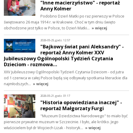
"Inne macierzyństwo" - reportaż
Anny Kolmer
Podobno Dzień Matki po raz pierwszy w Polsce
świętowano 26 maja 1914 r. w Krakowie. Choć w tym dniu święto
obchodzone jest tylko w Polsce, to Dzień Matki…
» więcej
2026-05-25, godz. 12:57
"Bajkowy świat pani Aleksandry" -
reportaż Anny Kolmer XXV
Jubileuszowy Ogólnopolski Tydzień Czytania
Dzieciom - rozmowa…
XXV Jubileuszowy Ogólnopolski Tydzień Czytania Dzieciom - od jutra
od 1 czerwca w całej Polsce będą się odbywały spotkania literackie dla
najmłodszych…
» więcej
2026-05-21, godz. 01:17
"Historia opowiedziana inaczej" -
reportaż Małgorzaty Furgi
"Muzeum Dziedzictwa Narodowego" to miało być
pierwsze prywatne muzeum w Szczecinie. I było, ale krótko. Jego
właścicielem był dr Wojciech Lizak - historyk…
» więcej