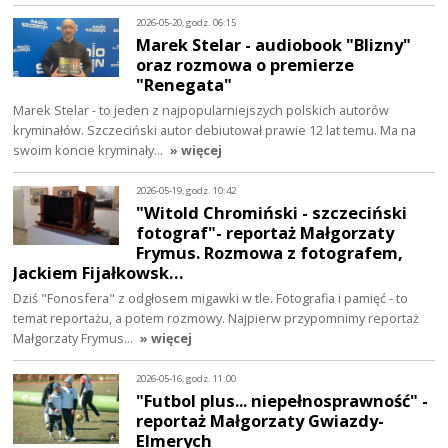
2026-05-20, godz. 06:15
Marek Stelar - audiobook "Blizny"
oraz rozmowa o premierze
"Renegata"
Marek Stelar - to jeden z najpopularniejszych polskich autorów
kryminałów. Szczeciński autor debiutował prawie 12 lat temu. Ma na
swoim koncie kryminały…
» więcej
2026-05-19, godz. 10:42
"Witold Chromiński - szczeciński
fotograf"- reportaż Małgorzaty
Frymus. Rozmowa z fotografem,
Jackiem Fijałkowsk…
Dziś "Fonosfera" z odgłosem migawki w tle. Fotografia i pamięć - to
temat reportażu, a potem rozmowy. Najpierw przypomnimy reportaż
Małgorzaty Frymus…
» więcej
2026-05-16, godz. 11:00
"Futbol plus... niepełnosprawność" -
reportaż Małgorzaty Gwiazdy-
Elmerych