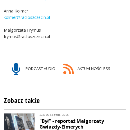
Anna Kolmer
kolmer@radioszczecin.pl
Małgorzata Frymus
frymus@radioszczecin.pl
PODCAST AUDIO
AKTUALNOŚCI RSS
Zobacz także
2026-05-13, godz. 05:55
"Był" - reportaż Małgorzaty
Gwiazdy-Elmerych