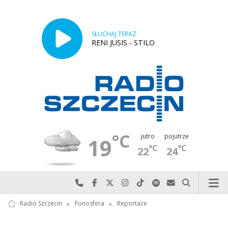
SŁUCHAJ TERAZ
RENI JUSIS - STILO
°C
jutro
pojutrze
19
°C
°C
22
24
Najlepiej po prostu do nas zadzwoń
Odwiedź nas na Facebook-u
Odwiedź nas na X
Odwiedź nas na Instagram-ie
Odwiedź nas na TikTok-u
Szukaj nas na Spotify
Wyślij do nas w
Szukaj
Radio Szczecin
»
Fonosfera
»
Reportaże