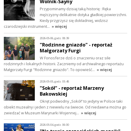
Wolnik-Sayny
Przypominamy dzisiaj taką historię : Ręka
mężczyzny delikatnie dotyka gładkiej powierzchni.
Kiedy przyjrzysz się dokładniej, widzisz
czarodziejski instrument…
» więcej
2026-05-06, godz. 08:39
"Rodzinne gniazdo" - reportaż
Małgorzaty Furgi
W Fonosferze dziś o znaczeniu oraz sile
rodzinnych i lokalnych historii. Zaczniemy od archiwalnego reportażu
Małgorzaty Furgi "Rodzinne gniazdo". To opowieść…
» więcej
2026-05-05, godz. 05:48
"Sokół" - reportaż Marzeny
Bakowskiej
Okręt podwodny „Sokół” to jedyny w Polsce taki
obiekt muzealny i jeden z niewielu na świecie. Od niedawna można go
zwiedzać w Muzeum Marynarki Wojennej…
» więcej
2026-05-04, godz. 06:00