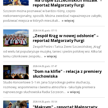
"Na tropie szczecińskich mozaik" -
reportaż Małgorzaty Furgi
Szczecin można poznawać w bardzo różny, często
niekonwencjonalny, sposób. Można zwiedzać najważniejsze zabytki,
podziwiać miejsca w których mieszkali…
» więcej
2026-04-30, godz. 07:15
„Zespół Krąg w nowej odsłonie” –
reportaż Małgorzaty Furgi
Zespół Pieśni i Tańca Ziemi Szczecińskiej „Krąg”
od wielu lat popularyzuje muzykę, taniec i pieśni polskiej wsi. Kilka lat
temu członkowie zespołu…
» więcej
2026-04-29, godz. 07:47
"Dom na klifie" - relacja z premiery
słuchowiska
Studio Koncertowe S-1 im. Jana Szyrockiego pełne słuchaczy,
rozmowy, wspomnienia i świetna atmosfera - taka była premiera
najnowszego słuchowiska Radia Szczecin…
» więcej
2026-04-28, godz. 05:54
"Maksym" - reportaż Małgorzaty