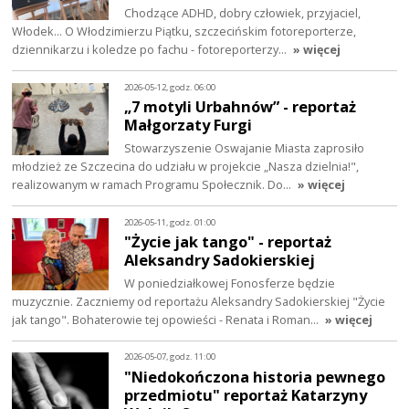
Chodzące ADHD, dobry człowiek, przyjaciel,
Włodek... O Włodzimierzu Piątku, szczecińskim fotoreporterze,
dziennikarzu i koledze po fachu - fotoreporterzy…
» więcej
2026-05-12, godz. 06:00
„7 motyli Urbahnów” - reportaż
Małgorzaty Furgi
Stowarzyszenie Oswajanie Miasta zaprosiło
młodzież ze Szczecina do udziału w projekcie „Nasza dzielnia!",
realizowanym w ramach Programu Społecznik. Do…
» więcej
2026-05-11, godz. 01:00
"Życie jak tango" - reportaż
Aleksandry Sadokierskiej
W poniedziałkowej Fonosferze będzie
muzycznie. Zaczniemy od reportażu Aleksandry Sadokierskiej "Życie
jak tango". Bohaterowie tej opowieści - Renata i Roman…
» więcej
2026-05-07, godz. 11:00
"Niedokończona historia pewnego
przedmiotu" reportaż Katarzyny