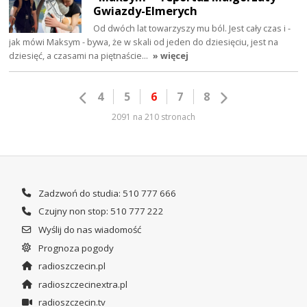
Gwiazdy-Elmerych
Od dwóch lat towarzyszy mu ból. Jest cały czas i -
jak mówi Maksym - bywa, że w skali od jeden do dziesięciu, jest na
dziesięć, a czasami na piętnaście…
» więcej
4
5
6
7
8
2091 na 210 stronach
Zadzwoń do studia: 510 777 666
Czujny non stop: 510 777 222
Wyślij do nas wiadomość
Prognoza pogody
radioszczecin.pl
radioszczecinextra.pl
radioszczecin.tv