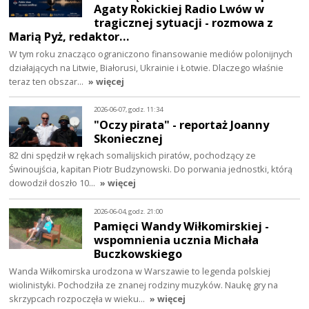
Agaty Rokickiej Radio Lwów w
tragicznej sytuacji - rozmowa z
Marią Pyż, redaktor…
W tym roku znacząco ograniczono finansowanie mediów polonijnych
działających na Litwie, Białorusi, Ukrainie i Łotwie. Dlaczego właśnie
teraz ten obszar…
» więcej
2026-06-07, godz. 11:34
"Oczy pirata" - reportaż Joanny
Skoniecznej
82 dni spędził w rękach somalijskich piratów, pochodzący ze
Świnoujścia, kapitan Piotr Budzynowski. Do porwania jednostki, którą
dowodził doszło 10…
» więcej
2026-06-04, godz. 21:00
Pamięci Wandy Wiłkomirskiej -
wspomnienia ucznia Michała
Buczkowskiego
Wanda Wiłkomirska urodzona w Warszawie to legenda polskiej
wiolinistyki. Pochodziła ze znanej rodziny muzyków. Naukę gry na
skrzypcach rozpoczęła w wieku…
» więcej