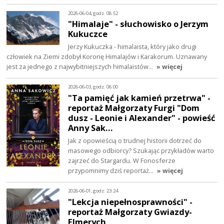
2026-06-04, godz. 08:52
"Himalaje" - słuchowisko o Jerzym
Kukuczce
Jerzy Kukuczka - himalaista, który jako drugi
człowiek na Ziemi zdobył Koronę Himalajów i Karakorum. Uznawany
jest za jednego z najwybitniejszych himalaistów…
» więcej
2026-06-03, godz. 06:00
"Ta pamięć jak kamień przetrwa" -
reportaż Małgorzaty Furgi "Dom
dusz - Leonie i Alexander" - powieść
Anny Sak…
Jak z opowieścią o trudnej historii dotrzeć do
masowego odbiorcy? Szukając przykładów warto
zajrzeć do Stargardu. W Fonosferze
przypomnimy dziś reportaż…
» więcej
2026-06-01, godz. 23:24
"Lekcja niepełnosprawności" -
reportaż Małgorzaty Gwiazdy-
Elmerych