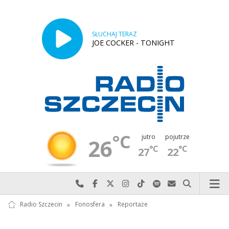
SŁUCHAJ TERAZ
JOE COCKER - TONIGHT
°C
jutro
pojutrze
26
°C
°C
27
22
Najlepiej po prostu do nas zadzwoń
Odwiedź nas na Facebook-u
Odwiedź nas na X
Odwiedź nas na Instagram-ie
Odwiedź nas na TikTok-u
Szukaj nas na Spotify
Wyślij do nas w
Szukaj
Radio Szczecin
»
Fonosfera
»
Reportaże