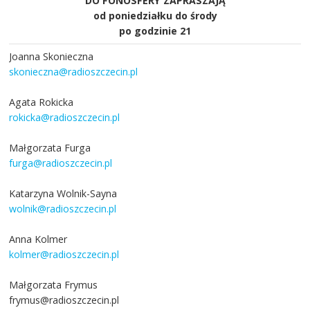
DO FONOSFERY ZAPRASZAJĄ
od poniedziałku do środy
po godzinie 21
Joanna Skonieczna
skonieczna@radioszczecin.pl
Agata Rokicka
rokicka@radioszczecin.pl
Małgorzata Furga
furga@radioszczecin.pl
Katarzyna Wolnik-Sayna
wolnik@radioszczecin.pl
Anna Kolmer
kolmer@radioszczecin.pl
Małgorzata Frymus
frymus@radioszczecin.pl