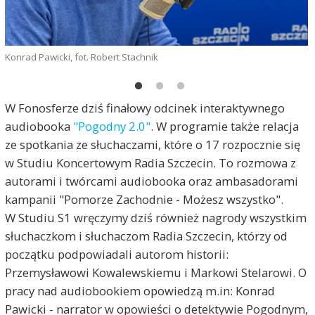
Konrad Pawicki, fot. Robert Stachnik
K
W Fonosferze dziś finałowy odcinek interaktywnego
audiobooka
"Pogodny 2.0"
. W programie także relacja
ze spotkania ze słuchaczami, które o 17 rozpocznie się
w Studiu Koncertowym Radia Szczecin. To rozmowa z
autorami i twórcami audiobooka oraz ambasadorami
kampanii "Pomorze Zachodnie - Możesz wszystko".
W Studiu S1 wręczymy dziś również nagrody wszystkim
słuchaczkom i słuchaczom Radia Szczecin, którzy od
początku podpowiadali autorom historii:
Przemysławowi Kowalewskiemu i Markowi Stelarowi. O
pracy nad audiobookiem opowiedzą m.in: Konrad
Pawicki - narrator w opowieści o detektywie Pogodnym,