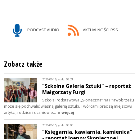
PODCAST AUDIO
AKTUALNOŚCI RSS
Zobacz także
2026-06-16, godz. 05:21
"Szkolna Galeria Sztuki" – reportaż
Małgorzaty Furgi
Szkoła Podstawowa „Słoneczna” na Prawobrzeżu
może się pochwalić własną galerią sztuki. Twórcami prac są miejscowi
artyści, rodzice i uczniowie…
» więcej
2026-06-15, godz. 06:00
"Księgarnia, kawiarnia, kamienica"
- reportaż Joanny Skoniecznej