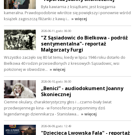
Była kawiarnia z książkami, jest księgarnia
kameralna. Prawdopodobnie wkrótce się powiększy i ponownie wśród
książek zagoszczą filiżanki z kawą i…
» więcej
2026-06-11, godz. 06:00
"Z Sąsiadowic do Bielkowa - podróż
sentymentalna"- reportaż
Małgorzaty Furgi
Wszystko zaczęło się 80 lat temu, kiedy w lipcu 1946 roku dotarło do
Bielkowa 40 rodzin przesiedlonych z kresowych Sąsiadowic, wsi
położonej w obwodzie…
» więcej
2026-06-10, godz. 06:00
„Benici” - audiodokument Joanny
Skoniecznej
Ciemne okulary, charakterystyczny głos i ...czarno-biały świat
przedwojennego kina - w Fonosferze przypomnimy dziś
legendarnego dziennikarza - Stanisława…
» więcej
2026-06-09, godz. 12:49
"Dziecięca Lwowska Fala" - reportaż