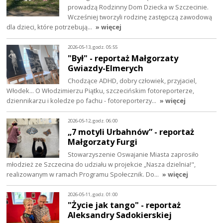
prowadzą Rodzinny Dom Dziecka w Szczecinie.
Wcześniej tworzyli rodzinę zastępczą zawodową
dla dzieci, które potrzebują…
» więcej
2026-05-13, godz. 05:55
"Był" - reportaż Małgorzaty
Gwiazdy-Elmerych
Chodzące ADHD, dobry człowiek, przyjaciel,
Włodek... O Włodzimierzu Piątku, szczecińskim fotoreporterze,
dziennikarzu i koledze po fachu - fotoreporterzy…
» więcej
2026-05-12, godz. 06:00
„7 motyli Urbahnów” - reportaż
Małgorzaty Furgi
Stowarzyszenie Oswajanie Miasta zaprosiło
młodzież ze Szczecina do udziału w projekcie „Nasza dzielnia!",
realizowanym w ramach Programu Społecznik. Do…
» więcej
2026-05-11, godz. 01:00
"Życie jak tango" - reportaż
Aleksandry Sadokierskiej