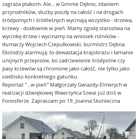
zagraża ptakom. Ale... w Gminie Dębno, zdaniem
przyrodników, służby poszły na całość i na drogach
śródpolnych i śródleśnych wycinają wszystko - drzewa,
krzewy - dosłownie w pień. Mamy zgodę starostwa na
wycinkę drzew i wycinamy na wniosek rolników -
tłumaczy Wojciech Czepułkowski, burmistrz Dębna.
Ekolodzy alarmują: to dewastacja krajobrazu i łamanie
unijnych przepisów, bo zadrzewienie śródpolne czy
pasy krzewów są chronione jako całość, nie tylko jako
siedlisko konkretnego gatunku.
Reportaż "...w pień" Małgorzaty Gwiazdy-Elmerych w
realizacji dźwiękowej Wawrzyńca Szwai już dziś w
Fonosferze. Zapraszam po 19, Joanna Skonieczna