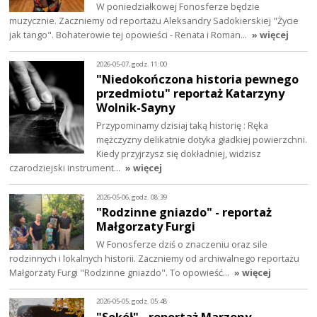
W poniedziałkowej Fonosferze będzie
muzycznie. Zaczniemy od reportażu Aleksandry Sadokierskiej "Życie
jak tango". Bohaterowie tej opowieści - Renata i Roman…
» więcej
2026-05-07, godz. 11:00
"Niedokończona historia pewnego
przedmiotu" reportaż Katarzyny
Wolnik-Sayny
Przypominamy dzisiaj taką historię : Ręka
mężczyzny delikatnie dotyka gładkiej powierzchni.
Kiedy przyjrzysz się dokładniej, widzisz
czarodziejski instrument…
» więcej
2026-05-06, godz. 08:39
"Rodzinne gniazdo" - reportaż
Małgorzaty Furgi
W Fonosferze dziś o znaczeniu oraz sile
rodzinnych i lokalnych historii. Zaczniemy od archiwalnego reportażu
Małgorzaty Furgi "Rodzinne gniazdo". To opowieść…
» więcej
2026-05-05, godz. 05:48
"Sokół" - reportaż Marzeny