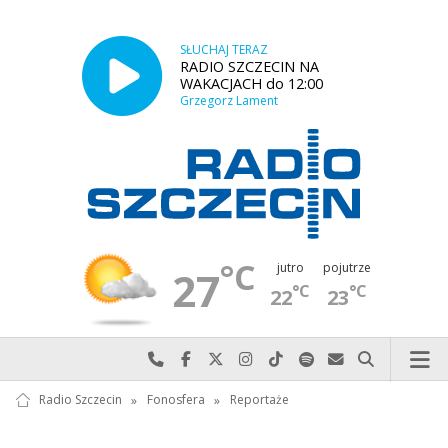
SŁUCHAJ TERAZ
RADIO SZCZECIN NA
WAKACJACH do 12:00
Grzegorz Lament
°C
jutro
pojutrze
27
°C
°C
22
23
Najlepiej po prostu do nas zadzwoń
Odwiedź nas na Facebook-u
Odwiedź nas na X
Odwiedź nas na Instagram-ie
Odwiedź nas na TikTok-u
Szukaj nas na Spotify
Wyślij do nas w
Szukaj
Radio Szczecin
»
Fonosfera
»
Reportaże