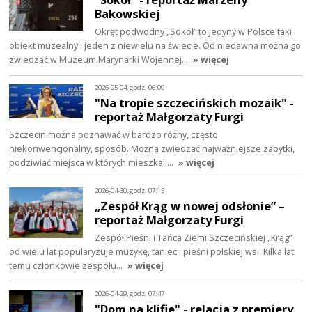
Bakowskiej
Okręt podwodny „Sokół” to jedyny w Polsce taki
obiekt muzealny i jeden z niewielu na świecie. Od niedawna można go
zwiedzać w Muzeum Marynarki Wojennej…
» więcej
2026-05-04, godz. 06:00
"Na tropie szczecińskich mozaik" -
reportaż Małgorzaty Furgi
Szczecin można poznawać w bardzo różny, często
niekonwencjonalny, sposób. Można zwiedzać najważniejsze zabytki,
podziwiać miejsca w których mieszkali…
» więcej
2026-04-30, godz. 07:15
„Zespół Krąg w nowej odsłonie” –
reportaż Małgorzaty Furgi
Zespół Pieśni i Tańca Ziemi Szczecińskiej „Krąg”
od wielu lat popularyzuje muzykę, taniec i pieśni polskiej wsi. Kilka lat
temu członkowie zespołu…
» więcej
2026-04-29, godz. 07:47
"Dom na klifie" - relacja z premiery