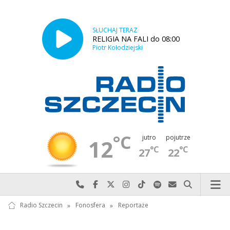
SŁUCHAJ TERAZ
RELIGIA NA FALI do 08:00
Piotr Kołodziejski
°C
jutro
pojutrze
12
°C
°C
27
22
Najlepiej po prostu do nas zadzwoń
Odwiedź nas na Facebook-u
Odwiedź nas na X
Odwiedź nas na Instagram-ie
Odwiedź nas na TikTok-u
Szukaj nas na Spotify
Wyślij do nas w
Szukaj
Radio Szczecin
»
Fonosfera
»
Reportaże