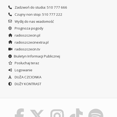
Zadzwoń do studia: 510 777 666
Czujny non stop: 510 777 222
Wyślij do nas wiadomość
Prognoza pogody
radioszczecin.pl
radioszczecinextra.pl
radioszczecin.tv
Biuletyn Informacji Publicznej
Posłuchaj teraz
Logowanie
DUŻA CZCIONKA
DUŻY KONTRAST