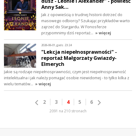
dusz - Leonie i Alexander" - powieść
Anny Sak…
Jak z opowieścią o trudnej historii dotrzeć do
masowego odbiorcy? Szukając przykładów warto
zajrzeć do Stargardu. W Fonosferze
przypomnimy dziś reportaż…
» więcej
2026-06-01, godz. 23:24
"Lekcja niepełnosprawności" -
reportaż Małgorzaty Gwiazdy-
Elmerych
Jakie są rodzaje niepełnosprawności, czym jest niepełnosprawność
intelektualna i jak należy pomagać osobie niewidomej - to tylko kilka z
wielu tematów…
» więcej
2
3
4
5
6
2091 na 210 stronach