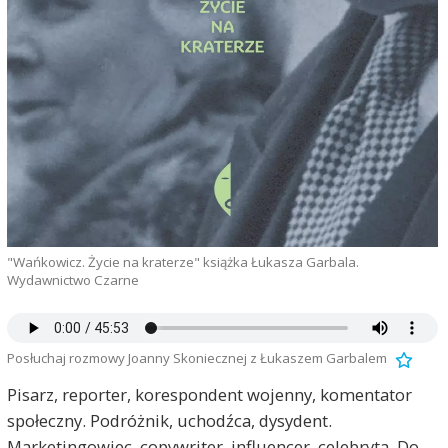
"Wańkowicz. Życie na kraterze" książka Łukasza Garbala.
Wydawnictwo Czarne
Posłuchaj rozmowy Joanny Skoniecznej z Łukaszem Garbalem
Pisarz, reporter, korespondent wojenny, komentator
społeczny. Podróżnik, uchodźca, dysydent.
Marketingowiec, copywriter, influencer, celebryta. Do