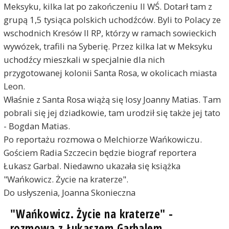
Meksyku, kilka lat po zakończeniu II WŚ. Dotarł tam z
grupą 1,5 tysiąca polskich uchodźców. Byli to Polacy ze
wschodnich Kresów II RP, którzy w ramach sowieckich
wywózek, trafili na Syberię. Przez kilka lat w Meksyku
uchodźcy mieszkali w specjalnie dla nich
przygotowanej kolonii Santa Rosa, w okolicach miasta
Leon.
Właśnie z Santa Rosa wiążą się losy Joanny Matias. Tam
pobrali się jej dziadkowie, tam urodził się także jej tato
- Bogdan Matias.
Po reportażu rozmowa o Melchiorze Wańkowiczu.
Gościem Radia Szczecin będzie biograf reportera
Łukasz Garbal. Niedawno ukazała się książka
"Wańkowicz. Życie na kraterze".
Do usłyszenia, Joanna Skonieczna
"Wańkowicz. Życie na kraterze" -
rozmowa z Łukaszem Garbalem