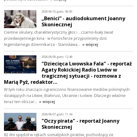
2026-06-10, godz. 06:00
„Benici” - audiodokument Joanny
Skoniecznej
Ciemne okulary, charakterystyczny głos i ...czarno-biały świat
przedwojennego kina - w Fonosferze przypomnimy dziś
legendarnego dziennikarza - Stanisława…
» więcej
2026-06-09, godz. 12:49
"Dziecięca Lwowska Fala" - reportaż
Agaty Rokickiej Radio Lwów w
tragicznej sytuacji - rozmowa z
Marią Pyż, redaktor…
W tym roku znacząco ograniczono finansowanie mediów polonijnych
działających na Litwie, Białorusi, Ukrainie i Łotwie. Dlaczego właśnie
teraz ten obszar…
» więcej
2026-06-07, godz. 11:34
"Oczy pirata" - reportaż Joanny
Skoniecznej
82 dni spędził w rękach somalijskich piratów, pochodzący ze