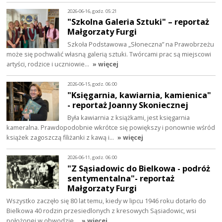
2026-06-16, godz. 05:21
"Szkolna Galeria Sztuki" – reportaż
Małgorzaty Furgi
Szkoła Podstawowa „Słoneczna” na Prawobrzeżu
może się pochwalić własną galerią sztuki. Twórcami prac są miejscowi
artyści, rodzice i uczniowie…
» więcej
2026-06-15, godz. 06:00
"Księgarnia, kawiarnia, kamienica"
- reportaż Joanny Skoniecznej
Była kawiarnia z książkami, jest księgarnia
kameralna. Prawdopodobnie wkrótce się powiększy i ponownie wśród
książek zagoszczą filiżanki z kawą i…
» więcej
2026-06-11, godz. 06:00
"Z Sąsiadowic do Bielkowa - podróż
sentymentalna"- reportaż
Małgorzaty Furgi
Wszystko zaczęło się 80 lat temu, kiedy w lipcu 1946 roku dotarło do
Bielkowa 40 rodzin przesiedlonych z kresowych Sąsiadowic, wsi
położonej w obwodzie…
» więcej