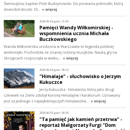
Świnoujścia, kapitan Piotr Budzynowski. Do porwania jednostki, którą
dowodził doszło 10…
» więcej
2026-06-04, godz. 21:00
Pamięci Wandy Wiłkomirskiej -
wspomnienia ucznia Michała
Buczkowskiego
Wanda Wiłkomirska urodzona w Warszawie to legenda polskiej
wiolinistyki. Pochodziła ze znanej rodziny muzyków. Naukę gry na
skrzypcach rozpoczęła w wieku…
» więcej
2026-06-04, godz. 08:52
"Himalaje" - słuchowisko o Jerzym
Kukuczce
Jerzy Kukuczka - himalaista, który jako drugi
człowiek na Ziemi zdobył Koronę Himalajów i Karakorum. Uznawany
jest za jednego z najwybitniejszych himalaistów…
» więcej
2026-06-03, godz. 06:00
"Ta pamięć jak kamień przetrwa" -
reportaż Małgorzaty Furgi "Dom