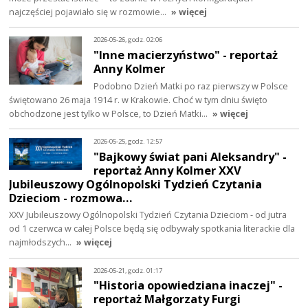
najczęściej pojawiało się w rozmowie…
» więcej
2026-05-26, godz. 02:06
"Inne macierzyństwo" - reportaż
Anny Kolmer
Podobno Dzień Matki po raz pierwszy w Polsce
świętowano 26 maja 1914 r. w Krakowie. Choć w tym dniu święto
obchodzone jest tylko w Polsce, to Dzień Matki…
» więcej
2026-05-25, godz. 12:57
"Bajkowy świat pani Aleksandry" -
reportaż Anny Kolmer XXV
Jubileuszowy Ogólnopolski Tydzień Czytania
Dzieciom - rozmowa…
XXV Jubileuszowy Ogólnopolski Tydzień Czytania Dzieciom - od jutra
od 1 czerwca w całej Polsce będą się odbywały spotkania literackie dla
najmłodszych…
» więcej
2026-05-21, godz. 01:17
"Historia opowiedziana inaczej" -
reportaż Małgorzaty Furgi