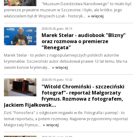
"Muzeum Dziedzictwa Narodowego" to miało być
pierwsze prywatne muzeum w Szczecinie. I było, ale krótko. Jego
właścicielem był dr Wojciech Lizak - historyk…
» więcej
2026-05-20, godz. 06:15
Marek Stelar - audiobook "Blizny"
oraz rozmowa o premierze
"Renegata"
Marek Stelar - to jeden z najpopularniejszych polskich autorów
kryminałów. Szczeciński autor debiutował prawie 12 lat temu. Ma na
swoim koncie kryminały…
» więcej
2026-05-19, godz. 10:42
"Witold Chromiński - szczeciński
fotograf"- reportaż Małgorzaty
Frymus. Rozmowa z fotografem,
Jackiem Fijałkowsk…
Dziś "Fonosfera" z odgłosem migawki w tle. Fotografia i pamięć - to
temat reportażu, a potem rozmowy. Najpierw przypomnimy reportaż
Małgorzaty Frymus…
» więcej