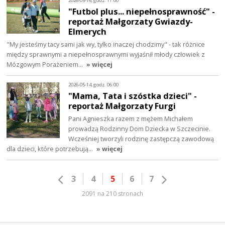
2026-05-16, godz. 11:00
"Futbol plus... niepełnosprawność" -
reportaż Małgorzaty Gwiazdy-
Elmerych
"My jesteśmy tacy sami jak wy, tylko inaczej chodzimy" - tak różnice
między sprawnymi a niepełnosprawnymi wyjaśnił młody człowiek z
Mózgowym Porażeniem…
» więcej
2026-05-14, godz. 06:00
"Mama, Tata i szóstka dzieci" -
reportaż Małgorzaty Furgi
Pani Agnieszka razem z mężem Michałem
prowadzą Rodzinny Dom Dziecka w Szczecinie.
Wcześniej tworzyli rodzinę zastępczą zawodową
dla dzieci, które potrzebują…
» więcej
3
4
5
6
7
2091 na 210 stronach