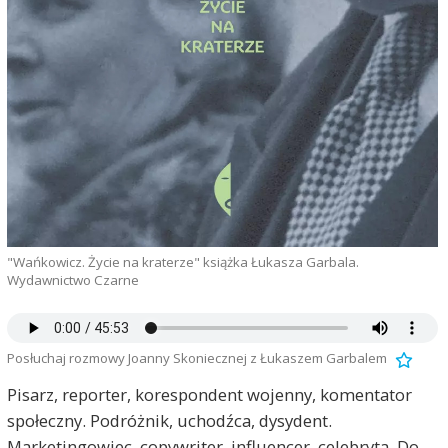
"Wańkowicz. Życie na kraterze" książka Łukasza Garbala.
Wydawnictwo Czarne
Posłuchaj rozmowy Joanny Skoniecznej z Łukaszem Garbalem
Pisarz, reporter, korespondent wojenny, komentator
społeczny. Podróżnik, uchodźca, dysydent.
Marketingowiec, copywriter, influencer, celebryta. Do