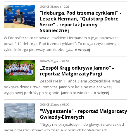
2026-05-31, godz. 10:26
"Ideburga. Pod trzema cyrklami" -
Leszek Herman, "Quistorp Dobre
Serce" - reportaż Joanny
Skoniecznej
W Fonosferze rozmowa z Leszkiem Hermanem o jego najnowszej
powieści "Ideburga. Pod trzema cyrklami". To druga część nowego
cyklu, którego pierwszy tom (Ideburga…
» więcej
2026-05-28, godz. 07:52
„Zespół Krąg odkrywa Jamno” –
reportaż Małgorzaty Furgi
Zespół Pieśni i Tańca Ziemi Szczecińskiej Krąg
odkrywa dziedzictwo Pomorza. Jamno to kolejne miejsce w tej
wyjątkowej podróży po regionie. Jamno to wioska…
» więcej
2026-05-27, godz. 06:00
"Wygaszanie" - reportaż Małgorzaty
Gwiazdy-Elmerych
"Nigdy nie przyszłoby mi do głowy, że taki zakład
może przestać istnieć" - to zdanie w różnych konfiguracjach