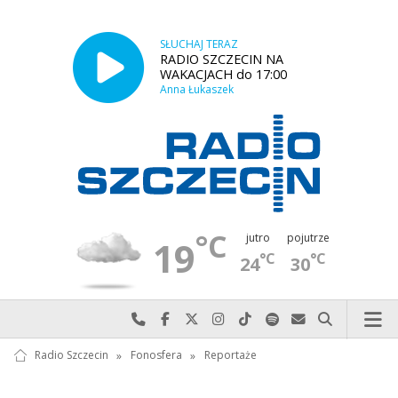
SŁUCHAJ TERAZ
RADIO SZCZECIN NA
WAKACJACH do 17:00
Anna Łukaszek
°C
jutro
pojutrze
19
°C
°C
24
30
Najlepiej po prostu do nas zadzwoń
Odwiedź nas na Facebook-u
Odwiedź nas na X
Odwiedź nas na Instagram-ie
Odwiedź nas na TikTok-u
Szukaj nas na Spotify
Wyślij do nas w
Szukaj
Radio Szczecin
»
Fonosfera
»
Reportaże