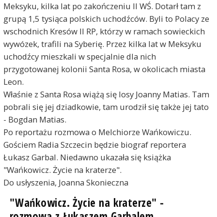
Meksyku, kilka lat po zakończeniu II WŚ. Dotarł tam z
grupą 1,5 tysiąca polskich uchodźców. Byli to Polacy ze
wschodnich Kresów II RP, którzy w ramach sowieckich
wywózek, trafili na Syberię. Przez kilka lat w Meksyku
uchodźcy mieszkali w specjalnie dla nich
przygotowanej kolonii Santa Rosa, w okolicach miasta
Leon.
Właśnie z Santa Rosa wiążą się losy Joanny Matias. Tam
pobrali się jej dziadkowie, tam urodził się także jej tato
- Bogdan Matias.
Po reportażu rozmowa o Melchiorze Wańkowiczu.
Gościem Radia Szczecin będzie biograf reportera
Łukasz Garbal. Niedawno ukazała się książka
"Wańkowicz. Życie na kraterze".
Do usłyszenia, Joanna Skonieczna
"Wańkowicz. Życie na kraterze" -
rozmowa z Łukaszem Garbalem