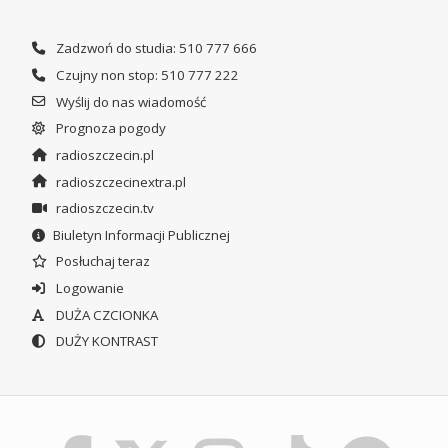
Zadzwoń do studia: 510 777 666
Czujny non stop: 510 777 222
Wyślij do nas wiadomość
Prognoza pogody
radioszczecin.pl
radioszczecinextra.pl
radioszczecin.tv
Biuletyn Informacji Publicznej
Posłuchaj teraz
Logowanie
DUŻA CZCIONKA
DUŻY KONTRAST