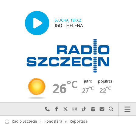
SŁUCHAJ TERAZ
IGO - HELENA
°C
jutro
pojutrze
26
°C
°C
27
22
Najlepiej po prostu do nas zadzwoń
Odwiedź nas na Facebook-u
Odwiedź nas na X
Odwiedź nas na Instagram-ie
Odwiedź nas na TikTok-u
Szukaj nas na Spotify
Wyślij do nas w
Szukaj
Radio Szczecin
»
Fonosfera
»
Reportaże