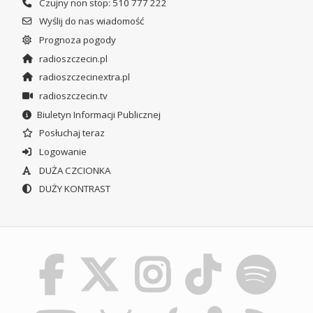
Czujny non stop: 510 777 222
Wyślij do nas wiadomość
Prognoza pogody
radioszczecin.pl
radioszczecinextra.pl
radioszczecin.tv
Biuletyn Informacji Publicznej
Posłuchaj teraz
Logowanie
DUŻA CZCIONKA
DUŻY KONTRAST