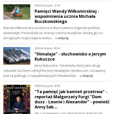
2026-06-04, godz. 21:00
Pamięci Wandy Wiłkomirskiej -
wspomnienia ucznia Michała
Buczkowskiego
Wanda Wiłkomirska urodzona w Warszawie to legenda polskiej
wiolinistyki. Pochodziła ze znanej rodziny muzyków. Naukę gry na
skrzypcach rozpoczęła w wieku…
» więcej
2026-06-04, godz. 08:52
"Himalaje" - słuchowisko o Jerzym
Kukuczce
Jerzy Kukuczka - himalaista, który jako drugi
człowiek na Ziemi zdobył Koronę Himalajów i Karakorum. Uznawany
jest za jednego z najwybitniejszych himalaistów…
» więcej
2026-06-03, godz. 06:00
"Ta pamięć jak kamień przetrwa" -
reportaż Małgorzaty Furgi "Dom
dusz - Leonie i Alexander" - powieść
Anny Sak…
Jak z opowieścią o trudnej historii dotrzeć do