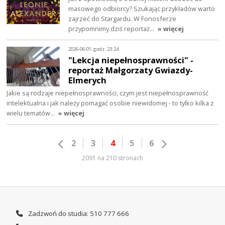
masowego odbiorcy? Szukając przykładów warto
zajrzeć do Stargardu. W Fonosferze
przypomnimy dziś reportaż…
» więcej
2026-06-01, godz. 23:24
"Lekcja niepełnosprawności" -
reportaż Małgorzaty Gwiazdy-
Elmerych
Jakie są rodzaje niepełnosprawności, czym jest niepełnosprawność
intelektualna i jak należy pomagać osobie niewidomej - to tylko kilka z
wielu tematów…
» więcej
2
3
4
5
6
2091 na 210 stronach
Zadzwoń do studia: 510 777 666