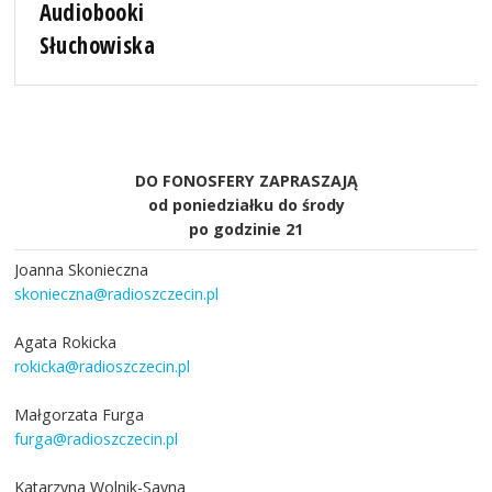
Audiobooki
Słuchowiska
DO FONOSFERY ZAPRASZAJĄ
od poniedziałku do środy
po godzinie 21
Joanna Skonieczna
skonieczna@radioszczecin.pl
Agata Rokicka
rokicka@radioszczecin.pl
Małgorzata Furga
furga@radioszczecin.pl
Katarzyna Wolnik-Sayna