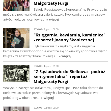
Małgorzaty Furgi
Szkoła Podstawowa „Słoneczna” na Prawobrzeżu
może się pochwalić własną galerią sztuki. Twórcami prac są miejscowi
artyści, rodzice i uczniowie…
» więcej
2026-06-15, godz. 06:00
"Księgarnia, kawiarnia, kamienica"
- reportaż Joanny Skoniecznej
Była kawiarnia z książkami, jest księgarnia
kameralna. Prawdopodobnie wkrótce się powiększy i ponownie wśród
książek zagoszczą filiżanki z kawą i…
» więcej
2026-06-11, godz. 06:00
"Z Sąsiadowic do Bielkowa - podróż
sentymentalna"- reportaż
Małgorzaty Furgi
Wszystko zaczęło się 80 lat temu, kiedy w lipcu 1946 roku dotarło do
Bielkowa 40 rodzin przesiedlonych z kresowych Sąsiadowic, wsi
położonej w obwodzie…
» więcej
2026-06-10, godz. 06:00