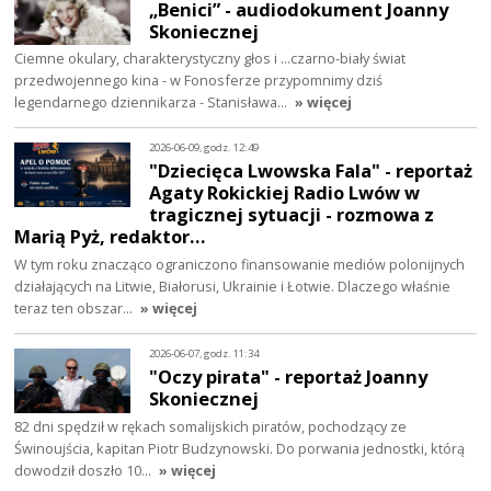
„Benici” - audiodokument Joanny
Skoniecznej
Ciemne okulary, charakterystyczny głos i ...czarno-biały świat
przedwojennego kina - w Fonosferze przypomnimy dziś
legendarnego dziennikarza - Stanisława…
» więcej
2026-06-09, godz. 12:49
"Dziecięca Lwowska Fala" - reportaż
Agaty Rokickiej Radio Lwów w
tragicznej sytuacji - rozmowa z
Marią Pyż, redaktor…
W tym roku znacząco ograniczono finansowanie mediów polonijnych
działających na Litwie, Białorusi, Ukrainie i Łotwie. Dlaczego właśnie
teraz ten obszar…
» więcej
2026-06-07, godz. 11:34
"Oczy pirata" - reportaż Joanny
Skoniecznej
82 dni spędził w rękach somalijskich piratów, pochodzący ze
Świnoujścia, kapitan Piotr Budzynowski. Do porwania jednostki, którą
dowodził doszło 10…
» więcej