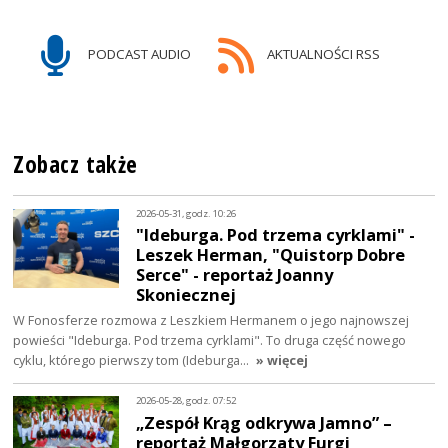
PODCAST AUDIO
AKTUALNOŚCI RSS
Zobacz także
2026-05-31, godz. 10:26
"Ideburga. Pod trzema cyrklami" -
Leszek Herman, "Quistorp Dobre
Serce" - reportaż Joanny
Skoniecznej
W Fonosferze rozmowa z Leszkiem Hermanem o jego najnowszej
powieści "Ideburga. Pod trzema cyrklami". To druga część nowego
cyklu, którego pierwszy tom (Ideburga…
» więcej
2026-05-28, godz. 07:52
„Zespół Krąg odkrywa Jamno” –
reportaż Małgorzaty Furgi