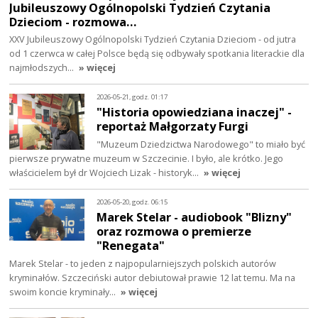
Jubileuszowy Ogólnopolski Tydzień Czytania
Dzieciom - rozmowa…
XXV Jubileuszowy Ogólnopolski Tydzień Czytania Dzieciom - od jutra
od 1 czerwca w całej Polsce będą się odbywały spotkania literackie dla
najmłodszych…
» więcej
2026-05-21, godz. 01:17
"Historia opowiedziana inaczej" -
reportaż Małgorzaty Furgi
"Muzeum Dziedzictwa Narodowego" to miało być
pierwsze prywatne muzeum w Szczecinie. I było, ale krótko. Jego
właścicielem był dr Wojciech Lizak - historyk…
» więcej
2026-05-20, godz. 06:15
Marek Stelar - audiobook "Blizny"
oraz rozmowa o premierze
"Renegata"
Marek Stelar - to jeden z najpopularniejszych polskich autorów
kryminałów. Szczeciński autor debiutował prawie 12 lat temu. Ma na
swoim koncie kryminały…
» więcej