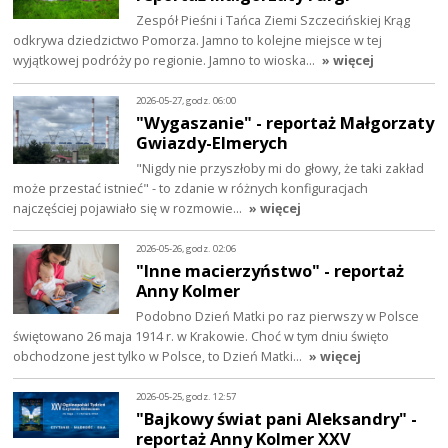
Zespół Pieśni i Tańca Ziemi Szczecińskiej Krąg
odkrywa dziedzictwo Pomorza. Jamno to kolejne miejsce w tej
wyjątkowej podróży po regionie. Jamno to wioska…
» więcej
2026-05-27, godz. 06:00
"Wygaszanie" - reportaż Małgorzaty
Gwiazdy-Elmerych
"Nigdy nie przyszłoby mi do głowy, że taki zakład
może przestać istnieć" - to zdanie w różnych konfiguracjach
najczęściej pojawiało się w rozmowie…
» więcej
2026-05-26, godz. 02:06
"Inne macierzyństwo" - reportaż
Anny Kolmer
Podobno Dzień Matki po raz pierwszy w Polsce
świętowano 26 maja 1914 r. w Krakowie. Choć w tym dniu święto
obchodzone jest tylko w Polsce, to Dzień Matki…
» więcej
2026-05-25, godz. 12:57
"Bajkowy świat pani Aleksandry" -
reportaż Anny Kolmer XXV