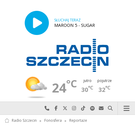
SŁUCHAJ TERAZ
MAROON 5 - SUGAR
°C
jutro
pojutrze
24
°C
°C
30
32
Najlepiej po prostu do nas zadzwoń
Odwiedź nas na Facebook-u
Odwiedź nas na X
Odwiedź nas na Instagram-ie
Odwiedź nas na TikTok-u
Szukaj nas na Spotify
Wyślij do nas w
Szukaj
Radio Szczecin
»
Fonosfera
»
Reportaże