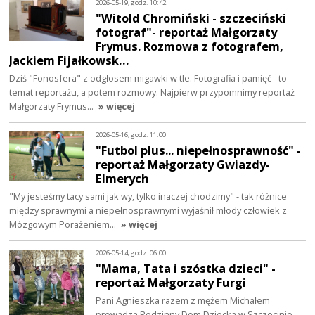
2026-05-19, godz. 10:42
"Witold Chromiński - szczeciński
fotograf"- reportaż Małgorzaty
Frymus. Rozmowa z fotografem,
Jackiem Fijałkowsk…
Dziś "Fonosfera" z odgłosem migawki w tle. Fotografia i pamięć - to
temat reportażu, a potem rozmowy. Najpierw przypomnimy reportaż
Małgorzaty Frymus…
» więcej
2026-05-16, godz. 11:00
"Futbol plus... niepełnosprawność" -
reportaż Małgorzaty Gwiazdy-
Elmerych
"My jesteśmy tacy sami jak wy, tylko inaczej chodzimy" - tak różnice
między sprawnymi a niepełnosprawnymi wyjaśnił młody człowiek z
Mózgowym Porażeniem…
» więcej
2026-05-14, godz. 06:00
"Mama, Tata i szóstka dzieci" -
reportaż Małgorzaty Furgi
Pani Agnieszka razem z mężem Michałem
prowadzą Rodzinny Dom Dziecka w Szczecinie.