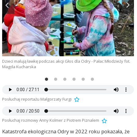
G
Dzieci malują ławkę podczas akcji Głos dla Odry - Pałac Młodzieży fot.
Magda Kucharska
Posłuchaj reportażu Małgorzaty Furgi
Posłuchaj rozmowy Anny Kolmer z Piotrem Piznalem
Katastrofa ekologiczna Odry w 2022 roku pokazała, że