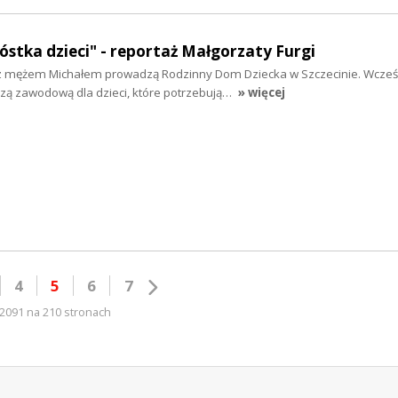
óstka dzieci" - reportaż Małgorzaty Furgi
z mężem Michałem prowadzą Rodzinny Dom Dziecka w Szczecinie. Wcześ
czą zawodową dla dzieci, które potrzebują…
» więcej
4
5
6
7
2091 na 210 stronach