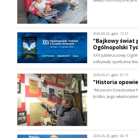
święto obchodzone jest 
2026-05-25, godz. 12:57
"Bajkowy świat p
Ogólnopolski Ty
XXV Jubileuszowy Ogólno
odbywały spotkania lit
2026-05-21, godz. 01:17
"Historia opowie
"Muzeum Dziedzictwa Na
krótko. Jego właściciele
2026-05-20, godz. 06:15