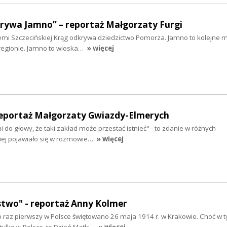
krywa Jamno” – reportaż Małgorzaty Furgi
iemi Szczecińskiej Krąg odkrywa dziedzictwo Pomorza. Jamno to kolejne mi
regionie. Jamno to wioska…
» więcej
reportaż Małgorzaty Gwiazdy-Elmerych
 do głowy, że taki zakład może przestać istnieć" - to zdanie w różnych
ciej pojawiało się w rozmowie…
» więcej
stwo" - reportaż Anny Kolmer
 raz pierwszy w Polsce świętowano 26 maja 1914 r. w Krakowie. Choć w 