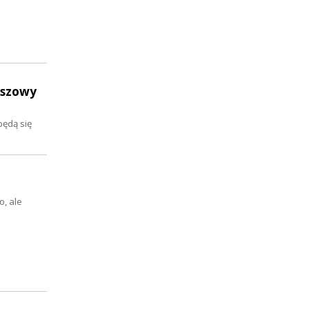
uszowy
będą się
, ale