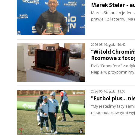
Marek Stelar - 
Marek Stelar - to jeden
prawie 12 lat temu. Ma
2026-05-19, godz. 10:42
"Witold Chromińs
Rozmowa z fotog
Dziś "Fonosfera" z odgł
Najpierw przypomnimy 
2026-05-16, godz. 11:00
"Futbol plus... 
"My jesteśmy tacy sami 
niepełnosprawnymi wy