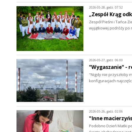
2026-05-28, godz. 07:52
„Zespół Krąg od
Zespół Pieśni i Tańca Z
wyjątkowej podróży po 
2026-05-27, godz. 06:00
"Wygaszanie" - 
"Nigdy nie przyszłoby mi
konfiguracjach najczęś
2026-05-26, godz. 02:06
"Inne macierzyń
Podobno Dzień Matki po