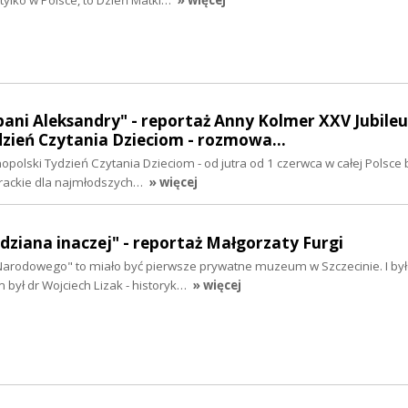
tylko w Polsce, to Dzień Matki…
» więcej
ani Aleksandry" - reportaż Anny Kolmer XXV Jubile
dzień Czytania Dzieciom - rozmowa…
polski Tydzień Czytania Dzieciom - od jutra od 1 czerwca w całej Polsce 
erackie dla najmłodszych…
» więcej
dziana inaczej" - reportaż Małgorzaty Furgi
rodowego" to miało być pierwsze prywatne muzeum w Szczecinie. I było
m był dr Wojciech Lizak - historyk…
» więcej