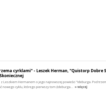
rzema cyrklami" - Leszek Herman, "Quistorp Dobre S
Skoniecznej
z Leszkiem Hermanem o jego najnowszej powieści "Ideburga. Pod trze
ęść nowego cyklu, którego pierwszy tom (Ideburga…
» więcej