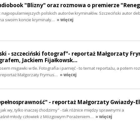
audiobook "Blizny" oraz rozmowa o premierze "Rene
 z najpopularniejszych polskich autorów kryminałów. Szczeciński autor de
 na swoim koncie kryminały…
» więcej
ki - szczeciński fotograf"- reportaż Małgorzaty Fr
rafem, Jackiem Fijałkowsk…
osem migawki w tle. Fotografia i pamięć - to temat reportażu, a potem r
reportaż Małgorzaty Frymus…
» więcej
niepełnosprawność" - reportaż Małgorzaty Gwiazdy-
jak wy, tylko inaczej chodzimy" - tak różnice między sprawnymi a
jaśnił młody człowiek z Mózgowym Porażeniem…
» więcej