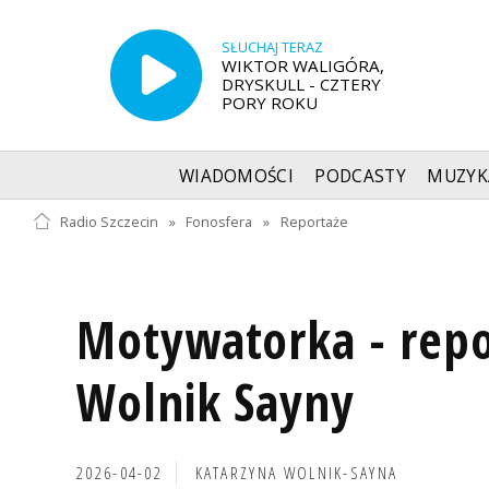
SŁUCHAJ TERAZ
WIKTOR WALIGÓRA,
DRYSKULL - CZTERY
PORY ROKU
WIADOMOŚCI
PODCASTY
MUZYK
Radio Szczecin
»
Fonosfera
»
Reportaże
Motywatorka - repo
Wolnik Sayny
2026-04-02
KATARZYNA WOLNIK-SAYNA