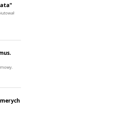
gata"
biutował
ymus.
ozmowy.
Elmerych