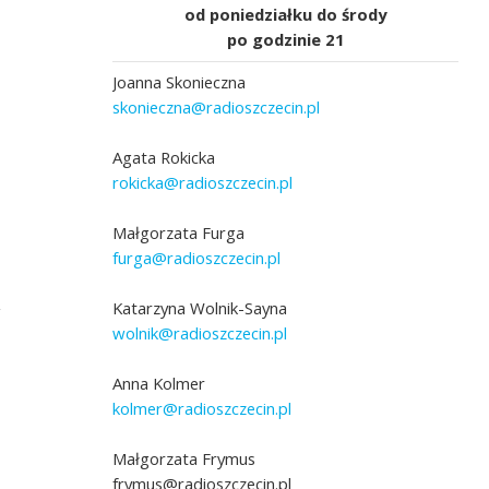
od poniedziałku do środy
po godzinie 21
Joanna Skonieczna
skonieczna@radioszczecin.pl
Agata Rokicka
rokicka@radioszczecin.pl
Małgorzata Furga
furga@radioszczecin.pl
,
Katarzyna Wolnik-Sayna
wolnik@radioszczecin.pl
Anna Kolmer
kolmer@radioszczecin.pl
Małgorzata Frymus
frymus@radioszczecin.pl