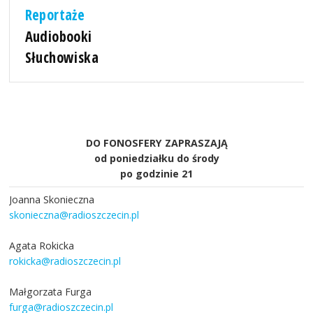
Reportaże
Audiobooki
Słuchowiska
DO FONOSFERY ZAPRASZAJĄ
od poniedziałku do środy
po godzinie 21
Joanna Skonieczna
skonieczna@radioszczecin.pl
Agata Rokicka
rokicka@radioszczecin.pl
Małgorzata Furga
furga@radioszczecin.pl