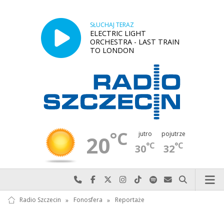
SŁUCHAJ TERAZ
ELECTRIC LIGHT
ORCHESTRA - LAST TRAIN
TO LONDON
°C
jutro
pojutrze
20
°C
°C
30
32
Najlepiej po prostu do nas zadzwoń
Odwiedź nas na Facebook-u
Odwiedź nas na X
Odwiedź nas na Instagram-ie
Odwiedź nas na TikTok-u
Szukaj nas na Spotify
Wyślij do nas w
Szukaj
Radio Szczecin
»
Fonosfera
»
Reportaże