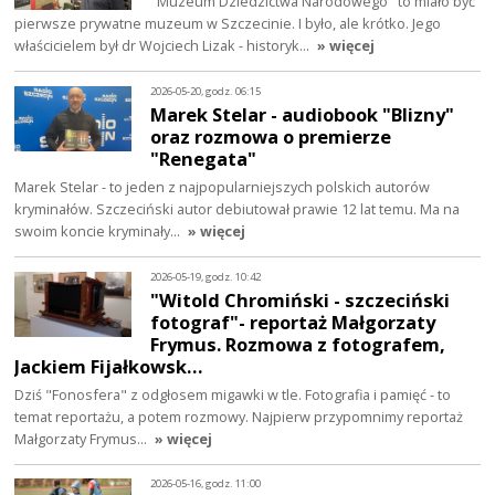
"Muzeum Dziedzictwa Narodowego" to miało być
pierwsze prywatne muzeum w Szczecinie. I było, ale krótko. Jego
właścicielem był dr Wojciech Lizak - historyk…
» więcej
2026-05-20, godz. 06:15
Marek Stelar - audiobook "Blizny"
oraz rozmowa o premierze
"Renegata"
Marek Stelar - to jeden z najpopularniejszych polskich autorów
kryminałów. Szczeciński autor debiutował prawie 12 lat temu. Ma na
swoim koncie kryminały…
» więcej
2026-05-19, godz. 10:42
"Witold Chromiński - szczeciński
fotograf"- reportaż Małgorzaty
Frymus. Rozmowa z fotografem,
Jackiem Fijałkowsk…
Dziś "Fonosfera" z odgłosem migawki w tle. Fotografia i pamięć - to
temat reportażu, a potem rozmowy. Najpierw przypomnimy reportaż
Małgorzaty Frymus…
» więcej
2026-05-16, godz. 11:00