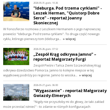
2026-05-31, godz. 10:26
"Ideburga. Pod trzema cyrklami" -
Leszek Herman, "Quistorp Dobre
Serce" - reportaż Joanny
Skoniecznej
W Fonosferze rozmowa z Leszkiem Hermanem o jego najnowszej
powieści "Ideburga. Pod trzema cyrklami". To druga część nowego
cyklu, którego pierwszy tom (Ideburga…
» więcej
2026-05-28, godz. 07:52
„Zespół Krąg odkrywa Jamno” –
reportaż Małgorzaty Furgi
Zespół Pieśni i Tańca Ziemi Szczecińskiej Krąg
odkrywa dziedzictwo Pomorza. Jamno to kolejne miejsce w tej
wyjątkowej podróży po regionie. Jamno to wioska…
» więcej
2026-05-27, godz. 06:00
"Wygaszanie" - reportaż Małgorzaty
Gwiazdy-Elmerych
"Nigdy nie przyszłoby mi do głowy, że taki zakład
może przestać istnieć" - to zdanie w różnych konfiguracjach