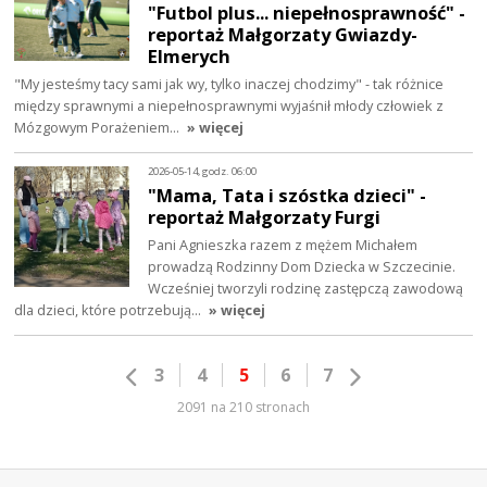
"Futbol plus... niepełnosprawność" -
reportaż Małgorzaty Gwiazdy-
Elmerych
"My jesteśmy tacy sami jak wy, tylko inaczej chodzimy" - tak różnice
między sprawnymi a niepełnosprawnymi wyjaśnił młody człowiek z
Mózgowym Porażeniem…
» więcej
2026-05-14, godz. 06:00
"Mama, Tata i szóstka dzieci" -
reportaż Małgorzaty Furgi
Pani Agnieszka razem z mężem Michałem
prowadzą Rodzinny Dom Dziecka w Szczecinie.
Wcześniej tworzyli rodzinę zastępczą zawodową
dla dzieci, które potrzebują…
» więcej
3
4
5
6
7
2091 na 210 stronach