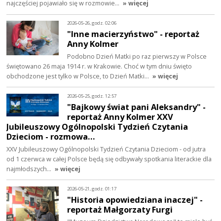
najczęściej pojawiało się w rozmowie…
» więcej
2026-05-26, godz. 02:06
"Inne macierzyństwo" - reportaż
Anny Kolmer
Podobno Dzień Matki po raz pierwszy w Polsce
świętowano 26 maja 1914 r. w Krakowie. Choć w tym dniu święto
obchodzone jest tylko w Polsce, to Dzień Matki…
» więcej
2026-05-25, godz. 12:57
"Bajkowy świat pani Aleksandry" -
reportaż Anny Kolmer XXV
Jubileuszowy Ogólnopolski Tydzień Czytania
Dzieciom - rozmowa…
XXV Jubileuszowy Ogólnopolski Tydzień Czytania Dzieciom - od jutra
od 1 czerwca w całej Polsce będą się odbywały spotkania literackie dla
najmłodszych…
» więcej
2026-05-21, godz. 01:17
"Historia opowiedziana inaczej" -
reportaż Małgorzaty Furgi