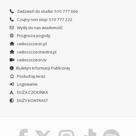
Zadzwoń do studia: 510 777 666
Czujny non stop: 510 777 222
Wyślij do nas wiadomość
Prognoza pogody
radioszczecin.pl
radioszczecinextra.pl
radioszczecin.tv
Biuletyn Informacji Publicznej
Posłuchaj teraz
Logowanie
DUŻA CZCIONKA
DUŻY KONTRAST