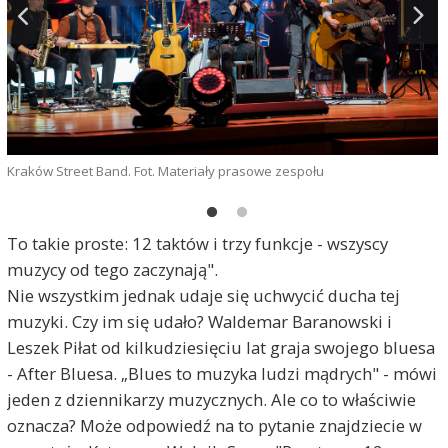
A
Kraków Street Band. Fot. Materiały prasowe zespołu
D
To takie proste: 12 taktów i trzy funkcje - wszyscy
muzycy od tego zaczynają".
Nie wszystkim jednak udaje się uchwycić ducha tej
muzyki. Czy im się udało? Waldemar Baranowski i
Leszek Piłat od kilkudziesięciu lat graja swojego bluesa
- After Bluesa. „Blues to muzyka ludzi mądrych" - mówi
jeden z dziennikarzy muzycznych. Ale co to właściwie
oznacza? Może odpowiedź na to pytanie znajdziecie w