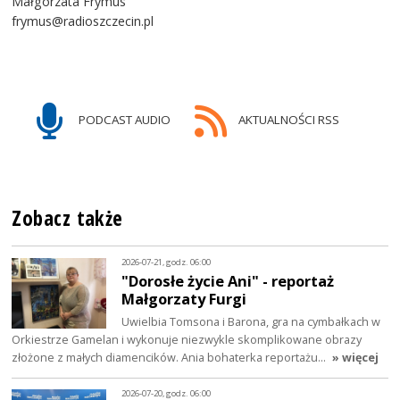
Małgorzata Frymus
frymus@radioszczecin.pl
PODCAST AUDIO
AKTUALNOŚCI RSS
Zobacz także
2026-07-21, godz. 06:00
"Dorosłe życie Ani" - reportaż
Małgorzaty Furgi
Uwielbia Tomsona i Barona, gra na cymbałkach w
Orkiestrze Gamelan i wykonuje niezwykle skomplikowane obrazy
złożone z małych diamencików. Ania bohaterka reportażu…
» więcej
2026-07-20, godz. 06:00