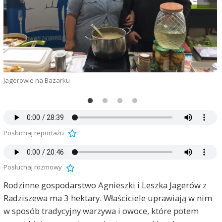
Jagerowie na Bazarku
A
Posłuchaj reportażu
Posłuchaj rozmowy
Rodzinne gospodarstwo Agnieszki i Leszka Jagerów z
Radziszewa ma 3 hektary. Właściciele uprawiają w nim
w sposób tradycyjny warzywa i owoce, które potem