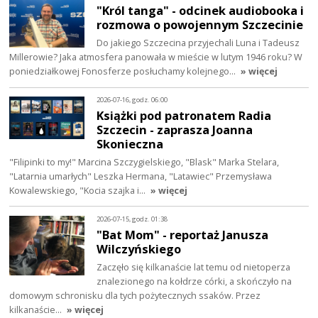
"Król tanga" - odcinek audiobooka i
rozmowa o powojennym Szczecinie
Do jakiego Szczecina przyjechali Luna i Tadeusz
Millerowie? Jaka atmosfera panowała w mieście w lutym 1946 roku? W
poniedziałkowej Fonosferze posłuchamy kolejnego…
» więcej
2026-07-16, godz. 06:00
Książki pod patronatem Radia
Szczecin - zaprasza Joanna
Skonieczna
"Filipinki to my!" Marcina Szczygielskiego, "Blask" Marka Stelara,
"Latarnia umarłych" Leszka Hermana, "Latawiec" Przemysława
Kowalewskiego, "Kocia szajka i…
» więcej
2026-07-15, godz. 01:38
"Bat Mom" - reportaż Janusza
Wilczyńskiego
Zaczęło się kilkanaście lat temu od nietoperza
znalezionego na kołdrze córki, a skończyło na
domowym schronisku dla tych pożytecznych ssaków. Przez
kilkanaście…
» więcej