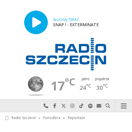
SŁUCHAJ TERAZ
SNAP ! - EXTERMINATE
°C
jutro
pojutrze
17
°C
°C
24
30
Najlepiej po prostu do nas zadzwoń
Odwiedź nas na Facebook-u
Odwiedź nas na X
Odwiedź nas na Instagram-ie
Odwiedź nas na TikTok-u
Szukaj nas na Spotify
Wyślij do nas w
Szukaj
Radio Szczecin
»
Fonosfera
»
Reportaże