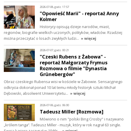
2026-07-08, godz. 17:57
"Opowieść Marii" - reportaż Anny
Kolmer
Historycy opisują dzieje narodów, miast,
regionów, biografie wielkich uczonych, polityków, władców. Rzadziej
można przeczytać o losach zwykłych ludzi…
» więcej
2026-07-07, godz. 00:21
"Czeski Rubens z Żabowa" -
reportaż Małgorzaty Frymus
Rozmowa o filmie "Dynastia
Grünebergów"
Obraz czeskiego Rubensa wisi w kościele w Żabowie. Sensacyjnego
odkrycia dokonał ponad 10 lat temu młody historyk sztuki Michał
Dębowski, absolwent Uniwersytetu…
» więcej
2026-07-06, godz. 06:00
Tadeusz Miller [Rozmowa]
Mówiono o nim "polski Bing Crosby" i nazywano
„królem tanga”. Tadeusz Miller - muzyk, który w rok nagrał 63 single.
Swoją karierę zaczynał w 1946r…
» więcej