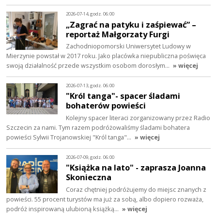
2026-07-14, godz. 06:00
„Zagrać na patyku i zaśpiewać” –
reportaż Małgorzaty Furgi
Zachodniopomorski Uniwersytet Ludowy w
Mierzynie powstał w 2017 roku. Jako placówka niepubliczna poświęca
swoją działalność przede wszystkim osobom dorosłym…
» więcej
2026-07-13, godz. 06:00
"Król tanga"- spacer śladami
bohaterów powieści
Kolejny spacer literaci zorganizowany przez Radio
Szczecin za nami. Tym razem podróżowaliśmy śladami bohatera
powieści Sylwii Trojanowskiej "Król tanga"…
» więcej
2026-07-09, godz. 06:00
"Książka na lato" - zaprasza Joanna
Skonieczna
Coraz chętniej podróżujemy do miejsc znanych z
powieści. 55 procent turystów ma już za sobą, albo dopiero rozważa,
podróż inspirowaną ulubioną książką…
» więcej