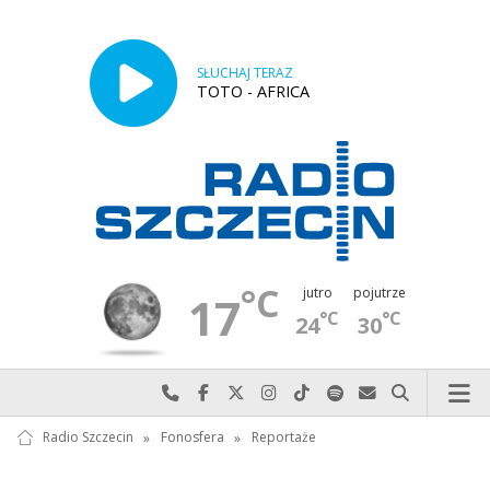
SŁUCHAJ TERAZ
TOTO - AFRICA
°C
jutro
pojutrze
17
°C
°C
24
30
Najlepiej po prostu do nas zadzwoń
Odwiedź nas na Facebook-u
Odwiedź nas na X
Odwiedź nas na Instagram-ie
Odwiedź nas na TikTok-u
Szukaj nas na Spotify
Wyślij do nas w
Szukaj
Radio Szczecin
»
Fonosfera
»
Reportaże