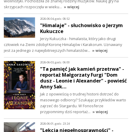
wiolinistyki. Pochodziła ze znanej rodziny muzyków. Naukę gry na
skrzypcach rozpoczęła w wieku…
» więcej
2026-06-04, godz. 08:52
"Himalaje" - słuchowisko o Jerzym
Kukuczce
Jerzy Kukuczka - himalaista, który jako drugi
człowiek na Ziemi zdobył Koronę Himalajów i Karakorum. Uznawany
jest za jednego z najwybitniejszych himalaistów…
» więcej
2026-06-03, godz. 06:00
"Ta pamięć jak kamień przetrwa" -
reportaż Małgorzaty Furgi "Dom
dusz - Leonie i Alexander" - powieść
Anny Sak…
Jak z opowieścią o trudnej historii dotrzeć do
masowego odbiorcy? Szukając przykładów warto
zajrzeć do Stargardu. W Fonosferze
przypomnimy dziś reportaż…
» więcej
2026-06-01, godz. 23:24
"Lekcja niepełnosprawności" -