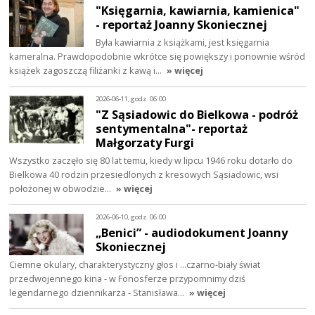
"Księgarnia, kawiarnia, kamienica"
- reportaż Joanny Skoniecznej
Była kawiarnia z książkami, jest księgarnia
kameralna. Prawdopodobnie wkrótce się powiększy i ponownie wśród
książek zagoszczą filiżanki z kawą i…
» więcej
2026-06-11, godz. 06:00
"Z Sąsiadowic do Bielkowa - podróż
sentymentalna"- reportaż
Małgorzaty Furgi
Wszystko zaczęło się 80 lat temu, kiedy w lipcu 1946 roku dotarło do
Bielkowa 40 rodzin przesiedlonych z kresowych Sąsiadowic, wsi
położonej w obwodzie…
» więcej
2026-06-10, godz. 06:00
„Benici” - audiodokument Joanny
Skoniecznej
Ciemne okulary, charakterystyczny głos i ...czarno-biały świat
przedwojennego kina - w Fonosferze przypomnimy dziś
legendarnego dziennikarza - Stanisława…
» więcej