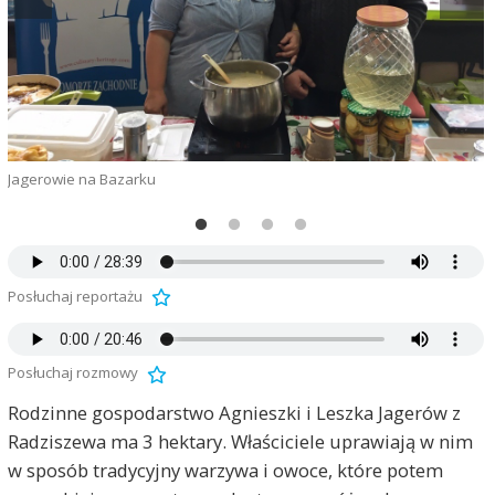
Jagerowie na Bazarku
A
Posłuchaj reportażu
Posłuchaj rozmowy
Rodzinne gospodarstwo Agnieszki i Leszka Jagerów z
Radziszewa ma 3 hektary. Właściciele uprawiają w nim
w sposób tradycyjny warzywa i owoce, które potem