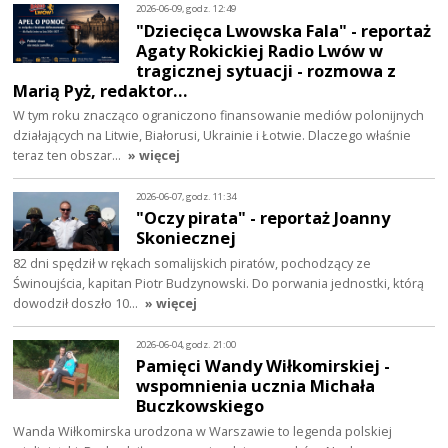
2026-06-09, godz. 12:49
"Dziecięca Lwowska Fala" - reportaż
Agaty Rokickiej Radio Lwów w
tragicznej sytuacji - rozmowa z
Marią Pyż, redaktor…
W tym roku znacząco ograniczono finansowanie mediów polonijnych
działających na Litwie, Białorusi, Ukrainie i Łotwie. Dlaczego właśnie
teraz ten obszar…
» więcej
2026-06-07, godz. 11:34
"Oczy pirata" - reportaż Joanny
Skoniecznej
82 dni spędził w rękach somalijskich piratów, pochodzący ze
Świnoujścia, kapitan Piotr Budzynowski. Do porwania jednostki, którą
dowodził doszło 10…
» więcej
2026-06-04, godz. 21:00
Pamięci Wandy Wiłkomirskiej -
wspomnienia ucznia Michała
Buczkowskiego
Wanda Wiłkomirska urodzona w Warszawie to legenda polskiej