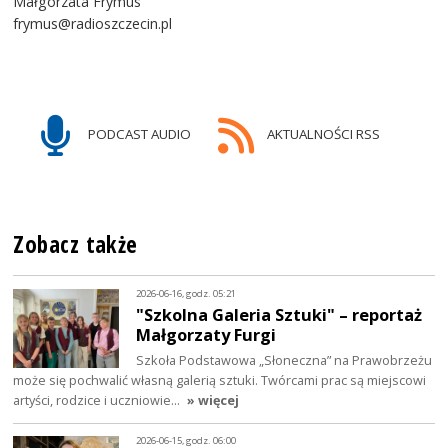
Małgorzata Frymus
frymus@radioszczecin.pl
PODCAST AUDIO
AKTUALNOŚCI RSS
Zobacz także
2026-06-16, godz. 05:21
"Szkolna Galeria Sztuki" – reportaż
Małgorzaty Furgi
Szkoła Podstawowa „Słoneczna” na Prawobrzeżu
może się pochwalić własną galerią sztuki. Twórcami prac są miejscowi
artyści, rodzice i uczniowie…
» więcej
2026-06-15, godz. 06:00