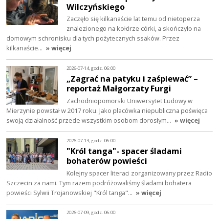
Wilczyńskiego
Zaczęło się kilkanaście lat temu od nietoperza
znalezionego na kołdrze córki, a skończyło na
domowym schronisku dla tych pożytecznych ssaków. Przez
kilkanaście…
» więcej
2026-07-14, godz. 06:00
„Zagrać na patyku i zaśpiewać” –
reportaż Małgorzaty Furgi
Zachodniopomorski Uniwersytet Ludowy w
Mierzynie powstał w 2017 roku. Jako placówka niepubliczna poświęca
swoją działalność przede wszystkim osobom dorosłym…
» więcej
2026-07-13, godz. 06:00
"Król tanga"- spacer śladami
bohaterów powieści
Kolejny spacer literaci zorganizowany przez Radio
Szczecin za nami. Tym razem podróżowaliśmy śladami bohatera
powieści Sylwii Trojanowskiej "Król tanga"…
» więcej
2026-07-09, godz. 06:00