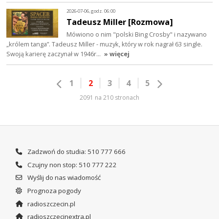
2026-07-06, godz. 06:00
Tadeusz Miller [Rozmowa]
Mówiono o nim "polski Bing Crosby" i nazywano
„królem tanga”. Tadeusz Miller - muzyk, który w rok nagrał 63 single.
Swoją karierę zaczynał w 1946r…
» więcej
1
2
3
4
5
2091 na 210 stronach
Zadzwoń do studia: 510 777 666
Czujny non stop: 510 777 222
Wyślij do nas wiadomość
Prognoza pogody
radioszczecin.pl
radioszczecinextra.pl