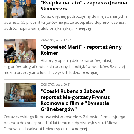
"Książka na lato" - zaprasza Joanna
Skonieczna
Coraz chętniej podróżujemy do miejsc znanych z
powieści. 55 procent turystów ma już za sobą, albo dopiero rozważa,
podróż inspirowaną ulubioną książką…
» więcej
2026-07-08, godz. 17:57
"Opowieść Marii" - reportaż Anny
Kolmer
Historycy opisują dzieje narodów, miast,
regionów, biografie wielkich uczonych, polityków, władców. Rzadziej
można przeczytać o losach zwykłych ludzi…
» więcej
2026-07-07, godz. 00:21
"Czeski Rubens z Żabowa" -
reportaż Małgorzaty Frymus
Rozmowa o filmie "Dynastia
Grünebergów"
Obraz czeskiego Rubensa wisi w kościele w Żabowie. Sensacyjnego
odkrycia dokonał ponad 10 lat temu młody historyk sztuki Michał
Dębowski, absolwent Uniwersytetu…
» więcej