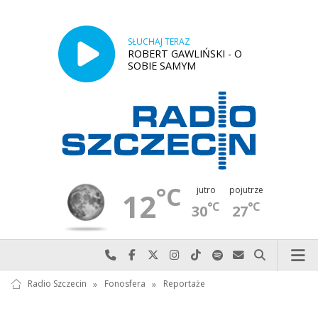
SŁUCHAJ TERAZ
ROBERT GAWLIŃSKI - O
SOBIE SAMYM
°C
jutro
pojutrze
12
°C
°C
30
27
Najlepiej po prostu do nas zadzwoń
Odwiedź nas na Facebook-u
Odwiedź nas na X
Odwiedź nas na Instagram-ie
Odwiedź nas na TikTok-u
Szukaj nas na Spotify
Wyślij do nas w
Szukaj
Radio Szczecin
»
Fonosfera
»
Reportaże