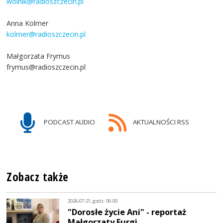
wolnik@radioszczecin.pl
Anna Kolmer
kolmer@radioszczecin.pl
Małgorzata Frymus
frymus@radioszczecin.pl
PODCAST AUDIO
AKTUALNOŚCI RSS
Zobacz także
2026-07-21, godz. 06:00
"Dorosłe życie Ani" - reportaż
Małgorzaty Furgi