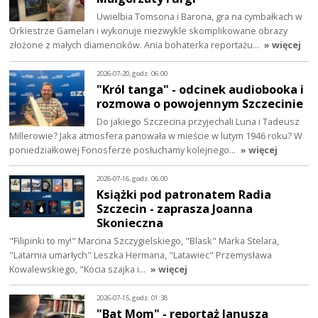
Uwielbia Tomsona i Barona, gra na cymbałkach w
Orkiestrze Gamelan i wykonuje niezwykle skomplikowane obrazy
złożone z małych diamencików. Ania bohaterka reportażu…
» więcej
2026-07-20, godz. 06:00
"Król tanga" - odcinek audiobooka i
rozmowa o powojennym Szczecinie
Do jakiego Szczecina przyjechali Luna i Tadeusz
Millerowie? Jaka atmosfera panowała w mieście w lutym 1946 roku? W
poniedziałkowej Fonosferze posłuchamy kolejnego…
» więcej
2026-07-16, godz. 06:00
Książki pod patronatem Radia
Szczecin - zaprasza Joanna
Skonieczna
"Filipinki to my!" Marcina Szczygielskiego, "Blask" Marka Stelara,
"Latarnia umarłych" Leszka Hermana, "Latawiec" Przemysława
Kowalewskiego, "Kocia szajka i…
» więcej
2026-07-15, godz. 01:38
"Bat Mom" - reportaż Janusza