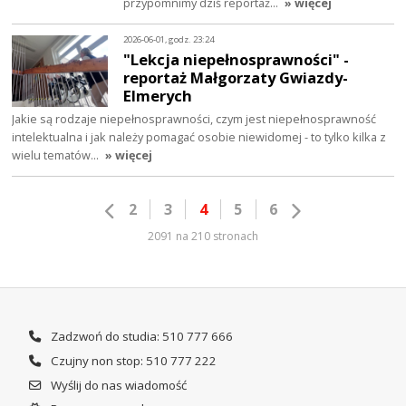
przypomnimy dziś reportaż…
» więcej
2026-06-01, godz. 23:24
"Lekcja niepełnosprawności" -
reportaż Małgorzaty Gwiazdy-
Elmerych
Jakie są rodzaje niepełnosprawności, czym jest niepełnosprawność
intelektualna i jak należy pomagać osobie niewidomej - to tylko kilka z
wielu tematów…
» więcej
2
3
4
5
6
2091 na 210 stronach
Zadzwoń do studia: 510 777 666
Czujny non stop: 510 777 222
Wyślij do nas wiadomość