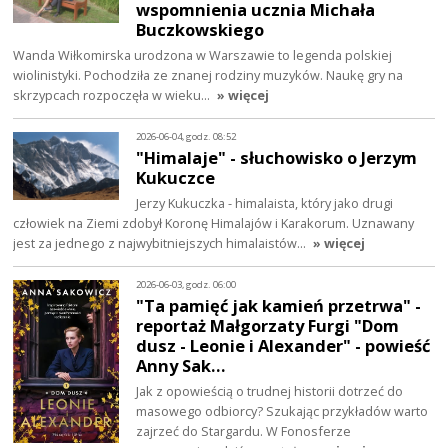
wspomnienia ucznia Michała
Buczkowskiego
Wanda Wiłkomirska urodzona w Warszawie to legenda polskiej
wiolinistyki. Pochodziła ze znanej rodziny muzyków. Naukę gry na
skrzypcach rozpoczęła w wieku…
» więcej
2026-06-04, godz. 08:52
"Himalaje" - słuchowisko o Jerzym
Kukuczce
Jerzy Kukuczka - himalaista, który jako drugi
człowiek na Ziemi zdobył Koronę Himalajów i Karakorum. Uznawany
jest za jednego z najwybitniejszych himalaistów…
» więcej
2026-06-03, godz. 06:00
"Ta pamięć jak kamień przetrwa" -
reportaż Małgorzaty Furgi "Dom
dusz - Leonie i Alexander" - powieść
Anny Sak…
Jak z opowieścią o trudnej historii dotrzeć do
masowego odbiorcy? Szukając przykładów warto
zajrzeć do Stargardu. W Fonosferze