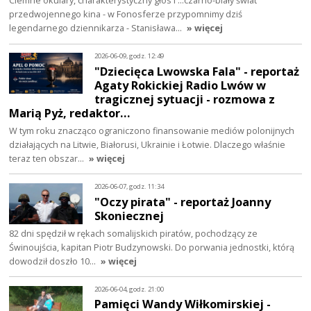
przedwojennego kina - w Fonosferze przypomnimy dziś
legendarnego dziennikarza - Stanisława…
» więcej
2026-06-09, godz. 12:49
"Dziecięca Lwowska Fala" - reportaż
Agaty Rokickiej Radio Lwów w
tragicznej sytuacji - rozmowa z
Marią Pyż, redaktor…
W tym roku znacząco ograniczono finansowanie mediów polonijnych
działających na Litwie, Białorusi, Ukrainie i Łotwie. Dlaczego właśnie
teraz ten obszar…
» więcej
2026-06-07, godz. 11:34
"Oczy pirata" - reportaż Joanny
Skoniecznej
82 dni spędził w rękach somalijskich piratów, pochodzący ze
Świnoujścia, kapitan Piotr Budzynowski. Do porwania jednostki, którą
dowodził doszło 10…
» więcej
2026-06-04, godz. 21:00
Pamięci Wandy Wiłkomirskiej -