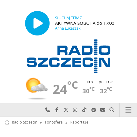
SŁUCHAJ TERAZ
AKTYWNA SOBOTA do 17:00
Anna Łukaszek
°C
jutro
pojutrze
24
°C
°C
30
32
Najlepiej po prostu do nas zadzwoń
Odwiedź nas na Facebook-u
Odwiedź nas na X
Odwiedź nas na Instagram-ie
Odwiedź nas na TikTok-u
Szukaj nas na Spotify
Wyślij do nas w
Szukaj
Radio Szczecin
»
Fonosfera
»
Reportaże