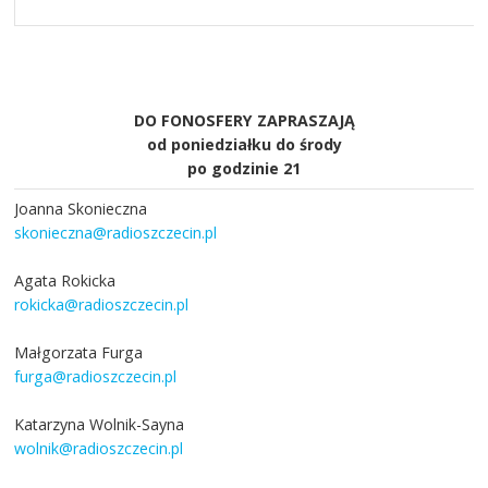
DO FONOSFERY ZAPRASZAJĄ
od poniedziałku do środy
po godzinie 21
Joanna Skonieczna
skonieczna@radioszczecin.pl
Agata Rokicka
rokicka@radioszczecin.pl
Małgorzata Furga
furga@radioszczecin.pl
Katarzyna Wolnik-Sayna
wolnik@radioszczecin.pl