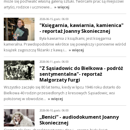
może się pochwalić własną galerią sztuki. Twórcami prac są miejscowi
artyści, rodzice i uczniowie…
» więcej
2026-06-15, godz. 06:00
"Księgarnia, kawiarnia, kamienica"
- reportaż Joanny Skoniecznej
Była kawiarnia z książkami, jest księgarnia
kameralna. Prawdopodobnie wkrótce się powiększy i ponownie wśród
książek zagoszczą filiżanki z kawą i…
» więcej
2026-06-11, godz. 06:00
"Z Sąsiadowic do Bielkowa - podróż
sentymentalna"- reportaż
Małgorzaty Furgi
Wszystko zaczęło się 80 lat temu, kiedy w lipcu 1946 roku dotarło do
Bielkowa 40 rodzin przesiedlonych z kresowych Sąsiadowic, wsi
położonej w obwodzie…
» więcej
2026-06-10, godz. 06:00
„Benici” - audiodokument Joanny
Skoniecznej
Ciemne okulary, charakterystyczny głos i ...czarno-biały świat