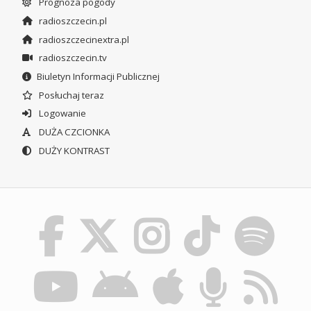
Prognoza pogody
radioszczecin.pl
radioszczecinextra.pl
radioszczecin.tv
Biuletyn Informacji Publicznej
Posłuchaj teraz
Logowanie
DUŻA CZCIONKA
DUŻY KONTRAST