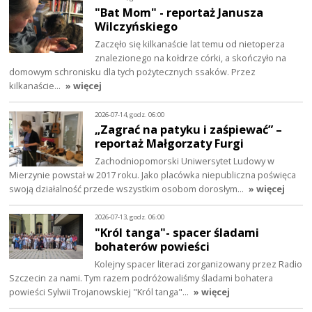
"Bat Mom" - reportaż Janusza
Wilczyńskiego
Zaczęło się kilkanaście lat temu od nietoperza
znalezionego na kołdrze córki, a skończyło na
domowym schronisku dla tych pożytecznych ssaków. Przez
kilkanaście…
» więcej
2026-07-14, godz. 06:00
„Zagrać na patyku i zaśpiewać” –
reportaż Małgorzaty Furgi
Zachodniopomorski Uniwersytet Ludowy w
Mierzynie powstał w 2017 roku. Jako placówka niepubliczna poświęca
swoją działalność przede wszystkim osobom dorosłym…
» więcej
2026-07-13, godz. 06:00
"Król tanga"- spacer śladami
bohaterów powieści
Kolejny spacer literaci zorganizowany przez Radio
Szczecin za nami. Tym razem podróżowaliśmy śladami bohatera
powieści Sylwii Trojanowskiej "Król tanga"…
» więcej