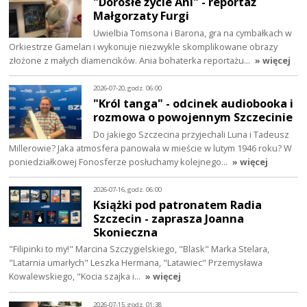
"Dorosłe życie Ani" - reportaż
Małgorzaty Furgi
Uwielbia Tomsona i Barona, gra na cymbałkach w
Orkiestrze Gamelan i wykonuje niezwykle skomplikowane obrazy
złożone z małych diamencików. Ania bohaterka reportażu…
» więcej
2026-07-20, godz. 06:00
"Król tanga" - odcinek audiobooka i
rozmowa o powojennym Szczecinie
Do jakiego Szczecina przyjechali Luna i Tadeusz
Millerowie? Jaka atmosfera panowała w mieście w lutym 1946 roku? W
poniedziałkowej Fonosferze posłuchamy kolejnego…
» więcej
2026-07-16, godz. 06:00
Książki pod patronatem Radia
Szczecin - zaprasza Joanna
Skonieczna
"Filipinki to my!" Marcina Szczygielskiego, "Blask" Marka Stelara,
"Latarnia umarłych" Leszka Hermana, "Latawiec" Przemysława
Kowalewskiego, "Kocia szajka i…
» więcej
2026-07-15, godz. 01:38