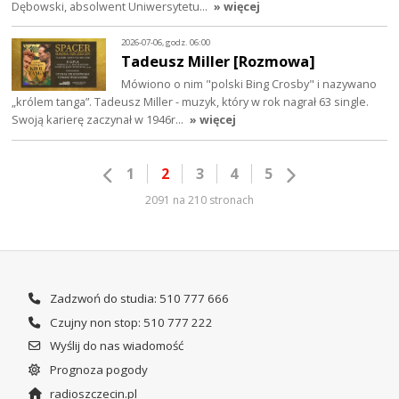
Dębowski, absolwent Uniwersytetu…
» więcej
2026-07-06, godz. 06:00
Tadeusz Miller [Rozmowa]
Mówiono o nim "polski Bing Crosby" i nazywano
„królem tanga”. Tadeusz Miller - muzyk, który w rok nagrał 63 single.
Swoją karierę zaczynał w 1946r…
» więcej
1
2
3
4
5
2091 na 210 stronach
Zadzwoń do studia: 510 777 666
Czujny non stop: 510 777 222
Wyślij do nas wiadomość
Prognoza pogody
radioszczecin.pl