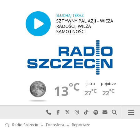
SŁUCHAJ TERAZ
SZTYWNY PAL AZJI - WIEŻA
RADOŚCI, WIEŻA
SAMOTNOŚCI
°C
jutro
pojutrze
13
°C
°C
27
22
Najlepiej po prostu do nas zadzwoń
Odwiedź nas na Facebook-u
Odwiedź nas na X
Odwiedź nas na Instagram-ie
Odwiedź nas na TikTok-u
Szukaj nas na Spotify
Wyślij do nas w
Szukaj
Radio Szczecin
»
Fonosfera
»
Reportaże