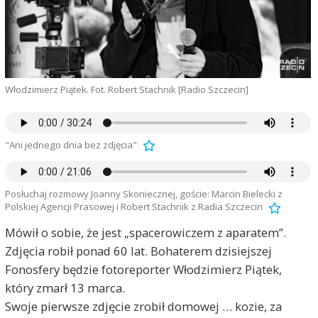
Włodzimierz Piątek. Fot. Robert Stachnik [Radio Szczecin]
"Ani jednego dnia bez zdjęcia"
Posłuchaj rozmowy Joanny Skoniecznej, goście: Marcin Bielecki z
Polskiej Agencji Prasowej i Robert Stachnik z Radia Szczecin
Mówił o sobie, że jest „spacerowiczem z aparatem”.
Zdjęcia robił ponad 60 lat. Bohaterem dzisiejszej
Fonosfery będzie fotoreporter Włodzimierz Piątek,
który zmarł 13 marca.
Swoje pierwsze zdjęcie zrobił domowej … kozie, za