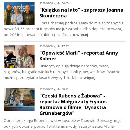
2026-07-09, godz. 06:00
"Książka na lato" - zaprasza Joanna
Skonieczna
Coraz chętniej podróżujemy do miejsc znanych z
powieści. 55 procent turystów ma już za sobą, albo dopiero rozważa,
podróż inspirowaną ulubioną książką…
» więcej
2026-07-08, godz. 17:57
"Opowieść Marii" - reportaż Anny
Kolmer
Historycy opisują dzieje narodów, miast,
regionów, biografie wielkich uczonych, polityków, władców. Rzadziej
można przeczytać o losach zwykłych ludzi…
» więcej
2026-07-07, godz. 00:21
"Czeski Rubens z Żabowa" -
reportaż Małgorzaty Frymus
Rozmowa o filmie "Dynastia
Grünebergów"
Obraz czeskiego Rubensa wisi w kościele w Żabowie. Sensacyjnego
odkrycia dokonał ponad 10 lat temu młody historyk sztuki Michał