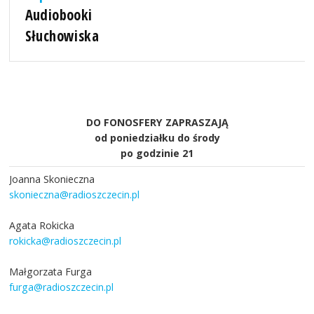
Audiobooki
Słuchowiska
DO FONOSFERY ZAPRASZAJĄ
od poniedziałku do środy
po godzinie 21
Joanna Skonieczna
skonieczna@radioszczecin.pl
Agata Rokicka
rokicka@radioszczecin.pl
Małgorzata Furga
furga@radioszczecin.pl