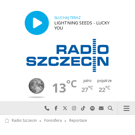
SŁUCHAJ TERAZ
LIGHTNING SEEDS - LUCKY
YOU
°C
jutro
pojutrze
13
°C
°C
27
22
Najlepiej po prostu do nas zadzwoń
Odwiedź nas na Facebook-u
Odwiedź nas na X
Odwiedź nas na Instagram-ie
Odwiedź nas na TikTok-u
Szukaj nas na Spotify
Wyślij do nas w
Szukaj
Radio Szczecin
»
Fonosfera
»
Reportaże