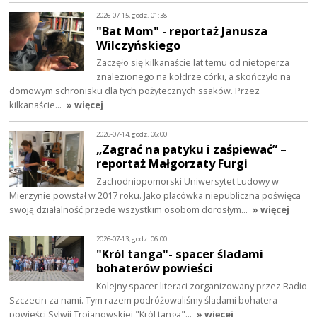
2026-07-15, godz. 01:38
"Bat Mom" - reportaż Janusza
Wilczyńskiego
Zaczęło się kilkanaście lat temu od nietoperza
znalezionego na kołdrze córki, a skończyło na
domowym schronisku dla tych pożytecznych ssaków. Przez
kilkanaście…
» więcej
2026-07-14, godz. 06:00
„Zagrać na patyku i zaśpiewać” –
reportaż Małgorzaty Furgi
Zachodniopomorski Uniwersytet Ludowy w
Mierzynie powstał w 2017 roku. Jako placówka niepubliczna poświęca
swoją działalność przede wszystkim osobom dorosłym…
» więcej
2026-07-13, godz. 06:00
"Król tanga"- spacer śladami
bohaterów powieści
Kolejny spacer literaci zorganizowany przez Radio
Szczecin za nami. Tym razem podróżowaliśmy śladami bohatera
powieści Sylwii Trojanowskiej "Król tanga"…
» więcej