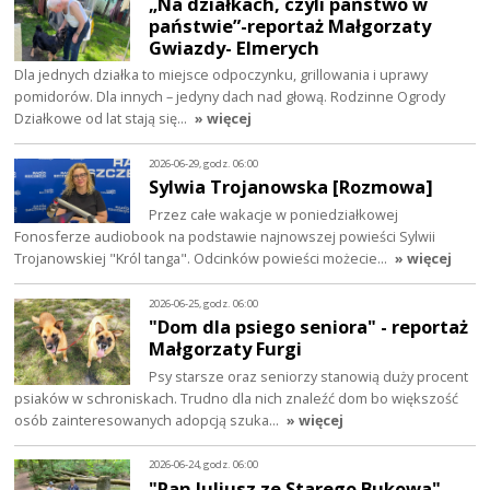
„Na działkach, czyli państwo w
państwie”-reportaż Małgorzaty
Gwiazdy- Elmerych
Dla jednych działka to miejsce odpoczynku, grillowania i uprawy
pomidorów. Dla innych – jedyny dach nad głową. Rodzinne Ogrody
Działkowe od lat stają się…
» więcej
2026-06-29, godz. 06:00
Sylwia Trojanowska [Rozmowa]
Przez całe wakacje w poniedziałkowej
Fonosferze audiobook na podstawie najnowszej powieści Sylwii
Trojanowskiej "Król tanga". Odcinków powieści możecie…
» więcej
2026-06-25, godz. 06:00
"Dom dla psiego seniora" - reportaż
Małgorzaty Furgi
Psy starsze oraz seniorzy stanowią duży procent
psiaków w schroniskach. Trudno dla nich znaleźć dom bo większość
osób zainteresowanych adopcją szuka…
» więcej
2026-06-24, godz. 06:00
"Pan Juliusz ze Starego Bukowa" -