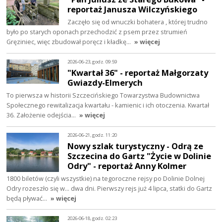
reportaż Janusza Wilczyńskiego
Zaczęło się od wnuczki bohatera , której trudno
było po starych oponach przechodzić z psem przez strumień
Gręziniec, więc zbudował poręcz i kładkę…
» więcej
2026-06-23, godz. 09:59
"Kwartał 36" - reportaż Małgorzaty
Gwiazdy-Elmerych
To pierwsza w historii Szczecińskiego Towarzystwa Budownictwa
Społecznego rewitalizacja kwartału - kamienic i ich otoczenia. Kwartał
36. Założenie odejścia…
» więcej
2026-06-21, godz. 11:20
Nowy szlak turystyczny - Odrą ze
Szczecina do Gartz "Życie w Dolinie
Odry" - reportaż Anny Kolmer
1800 biletów (czyli wszystkie) na tegoroczne rejsy po Dolinie Dolnej
Odry rozeszło się w... dwa dni. Pierwszy rejs już 4 lipca, statki do Gartz
będą pływać…
» więcej
2026-06-18, godz. 02:23