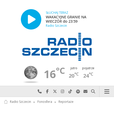
SŁUCHAJ TERAZ
WAKACYJNE GRANIE NA
WIECZÓR do 23:59
Radio Szczecin
°C
jutro
pojutrze
16
°C
°C
20
24
Najlepiej po prostu do nas zadzwoń
Odwiedź nas na Facebook-u
Odwiedź nas na X
Odwiedź nas na Instagram-ie
Odwiedź nas na TikTok-u
Szukaj nas na Spotify
Wyślij do nas w
Szukaj
Radio Szczecin
»
Fonosfera
»
Reportaże