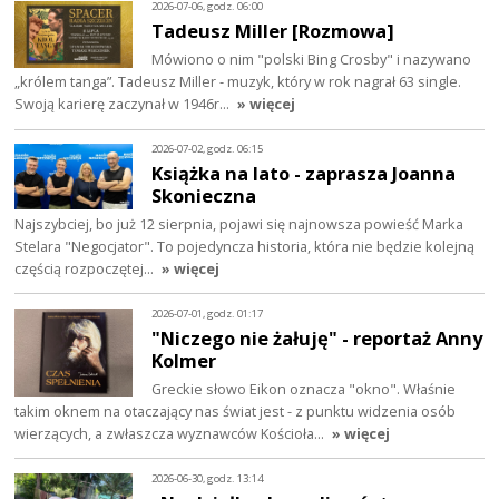
2026-07-06, godz. 06:00
Tadeusz Miller [Rozmowa]
Mówiono o nim "polski Bing Crosby" i nazywano
„królem tanga”. Tadeusz Miller - muzyk, który w rok nagrał 63 single.
Swoją karierę zaczynał w 1946r…
» więcej
2026-07-02, godz. 06:15
Książka na lato - zaprasza Joanna
Skonieczna
Najszybciej, bo już 12 sierpnia, pojawi się najnowsza powieść Marka
Stelara "Negocjator". To pojedyncza historia, która nie będzie kolejną
częścią rozpoczętej…
» więcej
2026-07-01, godz. 01:17
"Niczego nie żałuję" - reportaż Anny
Kolmer
Greckie słowo Eikon oznacza "okno". Właśnie
takim oknem na otaczający nas świat jest - z punktu widzenia osób
wierzących, a zwłaszcza wyznawców Kościoła…
» więcej
2026-06-30, godz. 13:14