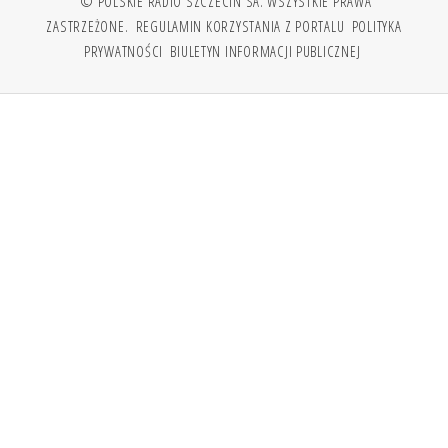
© POLSKIE RADIO SZCZECIN SA. WSZYSTKIE PRAWA
ZASTRZEŻONE.
REGULAMIN KORZYSTANIA Z PORTALU
POLITYKA
PRYWATNOŚCI
BIULETYN INFORMACJI PUBLICZNEJ