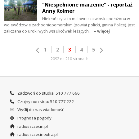
"Niespełnione marzenie" - reportaż
Anny Kolmer
Niekłończyca to malownicza wioska położona w
województwie zachodniopomorskim (powiat policki, gmina Police). Jest
zaliczana do urokliwych wsi ulicówek leżących…
» więcej
1
2
3
4
5
2092 na 210 stronach
Zadzwoń do studia: 510 777 666
Czujny non stop: 510 777 222
Wyślij do nas wiadomość
Prognoza pogody
radioszczecin.pl
radioszczecinextra.pl