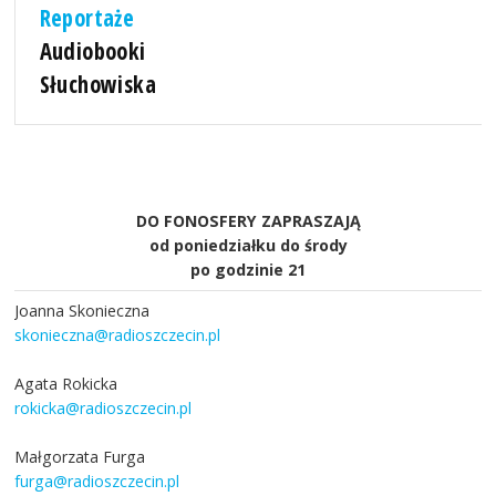
Reportaże
Audiobooki
Słuchowiska
DO FONOSFERY ZAPRASZAJĄ
od poniedziałku do środy
po godzinie 21
Joanna Skonieczna
skonieczna@radioszczecin.pl
Agata Rokicka
rokicka@radioszczecin.pl
Małgorzata Furga
furga@radioszczecin.pl