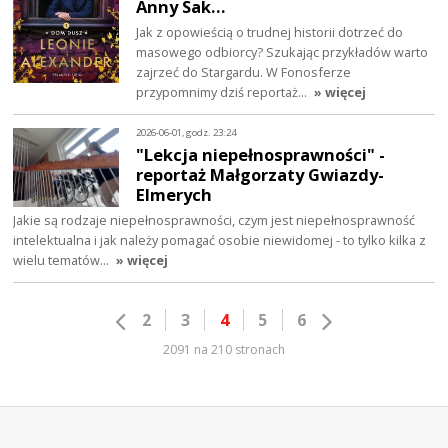
Anny Sak…
Jak z opowieścią o trudnej historii dotrzeć do
masowego odbiorcy? Szukając przykładów warto
zajrzeć do Stargardu. W Fonosferze
przypomnimy dziś reportaż…
» więcej
2026-06-01, godz. 23:24
"Lekcja niepełnosprawności" -
reportaż Małgorzaty Gwiazdy-
Elmerych
Jakie są rodzaje niepełnosprawności, czym jest niepełnosprawność
intelektualna i jak należy pomagać osobie niewidomej - to tylko kilka z
wielu tematów…
» więcej
2
3
4
5
6
2091 na 210 stronach