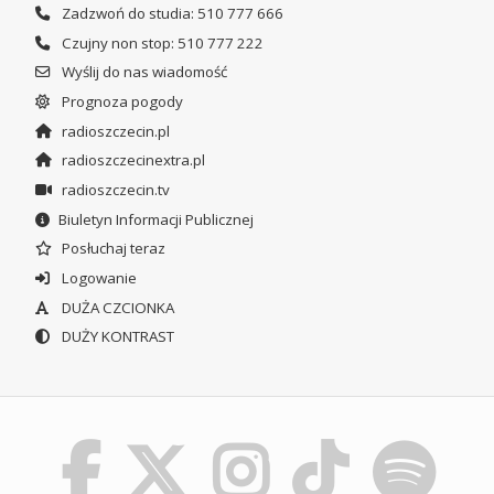
Zadzwoń do studia: 510 777 666
Czujny non stop: 510 777 222
Wyślij do nas wiadomość
Prognoza pogody
radioszczecin.pl
radioszczecinextra.pl
radioszczecin.tv
Biuletyn Informacji Publicznej
Posłuchaj teraz
Logowanie
DUŻA CZCIONKA
DUŻY KONTRAST