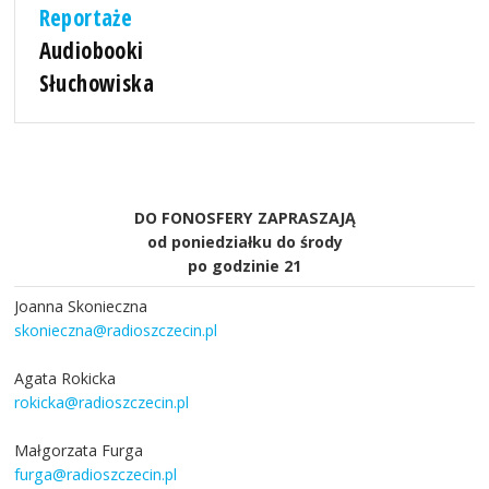
Reportaże
Audiobooki
Słuchowiska
DO FONOSFERY ZAPRASZAJĄ
od poniedziałku do środy
po godzinie 21
Joanna Skonieczna
skonieczna@radioszczecin.pl
Agata Rokicka
rokicka@radioszczecin.pl
Małgorzata Furga
furga@radioszczecin.pl