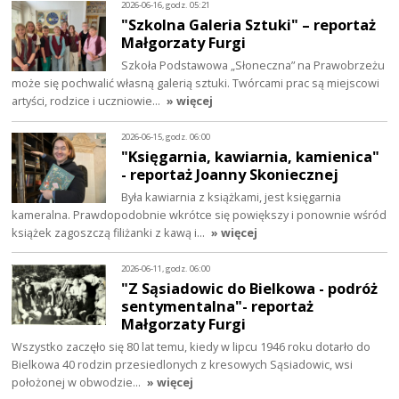
2026-06-16, godz. 05:21
"Szkolna Galeria Sztuki" – reportaż
Małgorzaty Furgi
Szkoła Podstawowa „Słoneczna” na Prawobrzeżu
może się pochwalić własną galerią sztuki. Twórcami prac są miejscowi
artyści, rodzice i uczniowie…
» więcej
2026-06-15, godz. 06:00
"Księgarnia, kawiarnia, kamienica"
- reportaż Joanny Skoniecznej
Była kawiarnia z książkami, jest księgarnia
kameralna. Prawdopodobnie wkrótce się powiększy i ponownie wśród
książek zagoszczą filiżanki z kawą i…
» więcej
2026-06-11, godz. 06:00
"Z Sąsiadowic do Bielkowa - podróż
sentymentalna"- reportaż
Małgorzaty Furgi
Wszystko zaczęło się 80 lat temu, kiedy w lipcu 1946 roku dotarło do
Bielkowa 40 rodzin przesiedlonych z kresowych Sąsiadowic, wsi
położonej w obwodzie…
» więcej