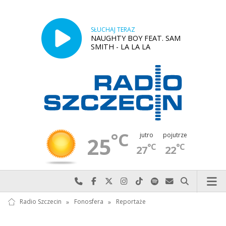
SŁUCHAJ TERAZ
NAUGHTY BOY FEAT. SAM
SMITH - LA LA LA
°C
jutro
pojutrze
25
°C
°C
27
22
Najlepiej po prostu do nas zadzwoń
Odwiedź nas na Facebook-u
Odwiedź nas na X
Odwiedź nas na Instagram-ie
Odwiedź nas na TikTok-u
Szukaj nas na Spotify
Wyślij do nas w
Szukaj
Radio Szczecin
»
Fonosfera
»
Reportaże