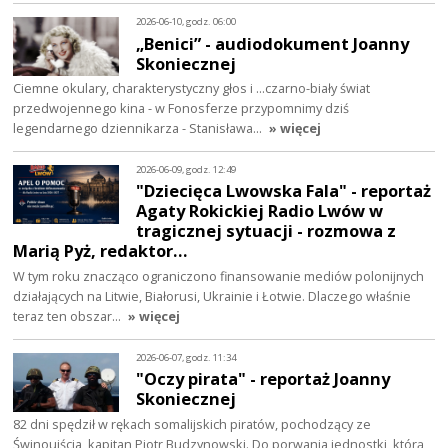
2026-06-10, godz. 06:00
„Benici” - audiodokument Joanny
Skoniecznej
Ciemne okulary, charakterystyczny głos i ...czarno-biały świat
przedwojennego kina - w Fonosferze przypomnimy dziś
legendarnego dziennikarza - Stanisława…
» więcej
2026-06-09, godz. 12:49
"Dziecięca Lwowska Fala" - reportaż
Agaty Rokickiej Radio Lwów w
tragicznej sytuacji - rozmowa z
Marią Pyż, redaktor…
W tym roku znacząco ograniczono finansowanie mediów polonijnych
działających na Litwie, Białorusi, Ukrainie i Łotwie. Dlaczego właśnie
teraz ten obszar…
» więcej
2026-06-07, godz. 11:34
"Oczy pirata" - reportaż Joanny
Skoniecznej
82 dni spędził w rękach somalijskich piratów, pochodzący ze
Świnoujścia, kapitan Piotr Budzynowski. Do porwania jednostki, którą