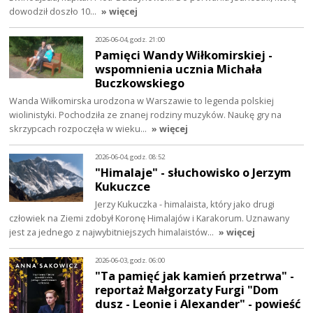
dowodził doszło 10…
» więcej
2026-06-04, godz. 21:00
Pamięci Wandy Wiłkomirskiej -
wspomnienia ucznia Michała
Buczkowskiego
Wanda Wiłkomirska urodzona w Warszawie to legenda polskiej
wiolinistyki. Pochodziła ze znanej rodziny muzyków. Naukę gry na
skrzypcach rozpoczęła w wieku…
» więcej
2026-06-04, godz. 08:52
"Himalaje" - słuchowisko o Jerzym
Kukuczce
Jerzy Kukuczka - himalaista, który jako drugi
człowiek na Ziemi zdobył Koronę Himalajów i Karakorum. Uznawany
jest za jednego z najwybitniejszych himalaistów…
» więcej
2026-06-03, godz. 06:00
"Ta pamięć jak kamień przetrwa" -
reportaż Małgorzaty Furgi "Dom
dusz - Leonie i Alexander" - powieść