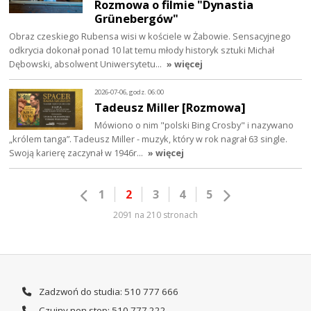
Rozmowa o filmie "Dynastia
Grünebergów"
Obraz czeskiego Rubensa wisi w kościele w Żabowie. Sensacyjnego
odkrycia dokonał ponad 10 lat temu młody historyk sztuki Michał
Dębowski, absolwent Uniwersytetu…
» więcej
2026-07-06, godz. 06:00
Tadeusz Miller [Rozmowa]
Mówiono o nim "polski Bing Crosby" i nazywano
„królem tanga”. Tadeusz Miller - muzyk, który w rok nagrał 63 single.
Swoją karierę zaczynał w 1946r…
» więcej
1
2
3
4
5
2091 na 210 stronach
Zadzwoń do studia: 510 777 666
Czujny non stop: 510 777 222