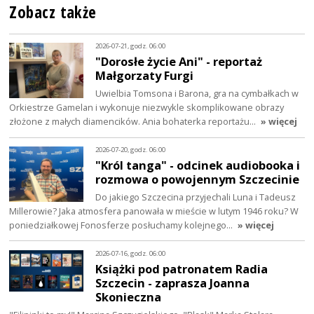
Zobacz także
2026-07-21, godz. 06:00
"Dorosłe życie Ani" - reportaż
Małgorzaty Furgi
Uwielbia Tomsona i Barona, gra na cymbałkach w
Orkiestrze Gamelan i wykonuje niezwykle skomplikowane obrazy
złożone z małych diamencików. Ania bohaterka reportażu…
» więcej
2026-07-20, godz. 06:00
"Król tanga" - odcinek audiobooka i
rozmowa o powojennym Szczecinie
Do jakiego Szczecina przyjechali Luna i Tadeusz
Millerowie? Jaka atmosfera panowała w mieście w lutym 1946 roku? W
poniedziałkowej Fonosferze posłuchamy kolejnego…
» więcej
2026-07-16, godz. 06:00
Książki pod patronatem Radia
Szczecin - zaprasza Joanna
Skonieczna