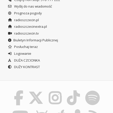
Wyślij do nas wiadomość
Prognoza pogody
radioszczecin.pl
radioszczecinextra.pl
radioszczecin.tv
Biuletyn Informacji Publicznej
Posłuchaj teraz
Logowanie
DUŻA CZCIONKA
DUŻY KONTRAST