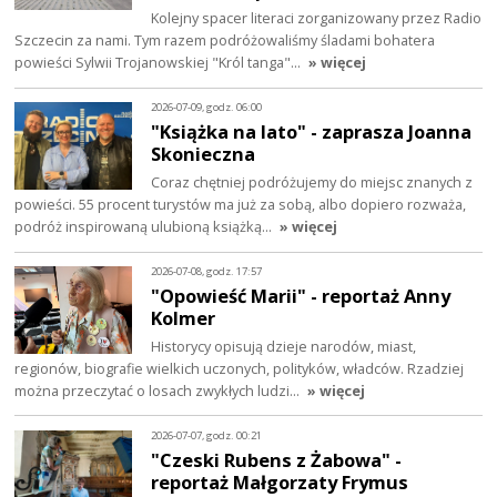
Kolejny spacer literaci zorganizowany przez Radio
Szczecin za nami. Tym razem podróżowaliśmy śladami bohatera
powieści Sylwii Trojanowskiej "Król tanga"…
» więcej
2026-07-09, godz. 06:00
"Książka na lato" - zaprasza Joanna
Skonieczna
Coraz chętniej podróżujemy do miejsc znanych z
powieści. 55 procent turystów ma już za sobą, albo dopiero rozważa,
podróż inspirowaną ulubioną książką…
» więcej
2026-07-08, godz. 17:57
"Opowieść Marii" - reportaż Anny
Kolmer
Historycy opisują dzieje narodów, miast,
regionów, biografie wielkich uczonych, polityków, władców. Rzadziej
można przeczytać o losach zwykłych ludzi…
» więcej
2026-07-07, godz. 00:21
"Czeski Rubens z Żabowa" -
reportaż Małgorzaty Frymus