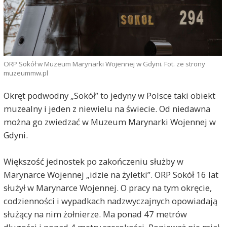
ORP Sokół w Muzeum Marynarki Wojennej w Gdyni. Fot. ze strony
muzeummw.pl
Okręt podwodny „Sokół” to jedyny w Polsce taki obiekt
muzealny i jeden z niewielu na świecie. Od niedawna
można go zwiedzać w Muzeum Marynarki Wojennej w
Gdyni.
Większość jednostek po zakończeniu służby w
Marynarce Wojennej „idzie na żyletki”. ORP Sokół 16 lat
służył w Marynarce Wojennej. O pracy na tym okręcie,
codzienności i wypadkach nadzwyczajnych opowiadają
służący na nim żołnierze. Ma ponad 47 metrów