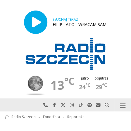
SŁUCHAJ TERAZ
FILIP LATO - WRACAM SAM
°C
jutro
pojutrze
13
°C
°C
24
29
Najlepiej po prostu do nas zadzwoń
Odwiedź nas na Facebook-u
Odwiedź nas na X
Odwiedź nas na Instagram-ie
Odwiedź nas na TikTok-u
Szukaj nas na Spotify
Wyślij do nas w
Szukaj
Radio Szczecin
»
Fonosfera
»
Reportaże