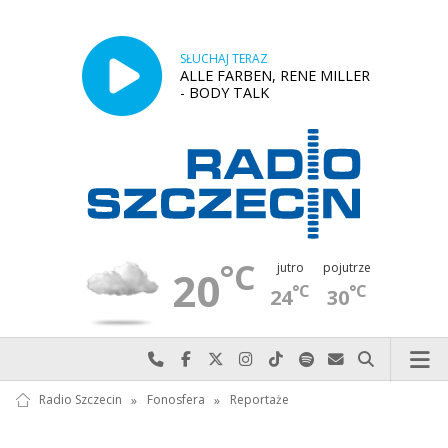
SŁUCHAJ TERAZ
ALLE FARBEN, RENE MILLER
- BODY TALK
°C
jutro
pojutrze
20
°C
°C
24
30
Najlepiej po prostu do nas zadzwoń
Odwiedź nas na Facebook-u
Odwiedź nas na X
Odwiedź nas na Instagram-ie
Odwiedź nas na TikTok-u
Szukaj nas na Spotify
Wyślij do nas w
Szukaj
Radio Szczecin
»
Fonosfera
»
Reportaże