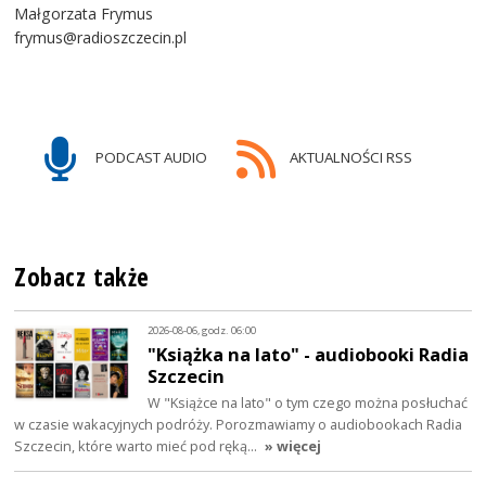
Małgorzata Frymus
frymus@radioszczecin.pl
PODCAST AUDIO
AKTUALNOŚCI RSS
Zobacz także
2026-08-06, godz. 06:00
"Książka na lato" - audiobooki Radia
Szczecin
W "Książce na lato" o tym czego można posłuchać
w czasie wakacyjnych podróży. Porozmawiamy o audiobookach Radia
Szczecin, które warto mieć pod ręką…
» więcej