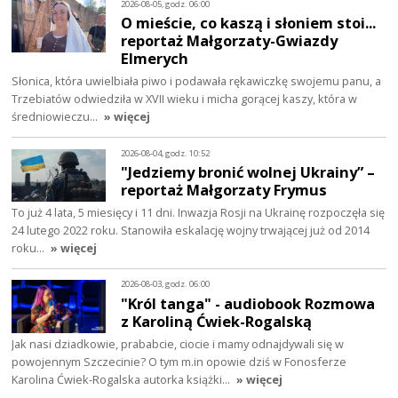
2026-08-05, godz. 06:00
O mieście, co kaszą i słoniem stoi...
reportaż Małgorzaty-Gwiazdy
Elmerych
Słonica, która uwielbiała piwo i podawała rękawiczkę swojemu panu, a
Trzebiatów odwiedziła w XVII wieku i micha gorącej kaszy, która w
średniowieczu…
» więcej
2026-08-04, godz. 10:52
"Jedziemy bronić wolnej Ukrainy” –
reportaż Małgorzaty Frymus
To już 4 lata, 5 miesięcy i 11 dni. Inwazja Rosji na Ukrainę rozpoczęła się
24 lutego 2022 roku. Stanowiła eskalację wojny trwającej już od 2014
roku…
» więcej
2026-08-03, godz. 06:00
"Król tanga" - audiobook Rozmowa
z Karoliną Ćwiek-Rogalską
Jak nasi dziadkowie, prababcie, ciocie i mamy odnajdywali się w
powojennym Szczecinie? O tym m.in opowie dziś w Fonosferze
Karolina Ćwiek-Rogalska autorka książki…
» więcej