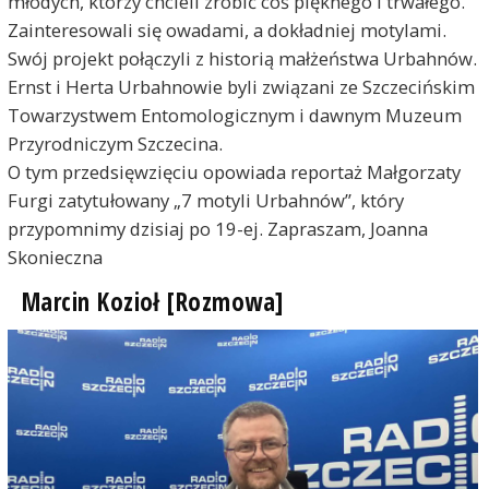
młodych, którzy chcieli zrobić coś pięknego i trwałego.
Zainteresowali się owadami, a dokładniej motylami.
Swój projekt połączyli z historią małżeństwa Urbahnów.
Ernst i Herta Urbahnowie byli związani ze Szczecińskim
Towarzystwem Entomologicznym i dawnym Muzeum
Przyrodniczym Szczecina.
O tym przedsięwzięciu opowiada reportaż Małgorzaty
Furgi zatytułowany „7 motyli Urbahnów”, który
przypomnimy dzisiaj po 19-ej. Zapraszam, Joanna
Skonieczna
Marcin Kozioł [Rozmowa]