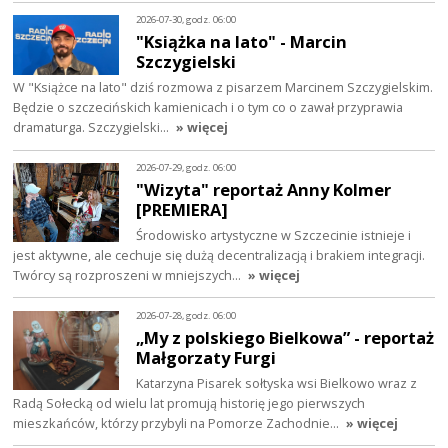
2026-07-30, godz. 06:00
"Książka na lato" - Marcin
Szczygielski
W "Książce na lato" dziś rozmowa z pisarzem Marcinem Szczygielskim.
Będzie o szczecińskich kamienicach i o tym co o zawał przyprawia
dramaturga. Szczygielski…
» więcej
2026-07-29, godz. 06:00
"Wizyta" reportaż Anny Kolmer
[PREMIERA]
Środowisko artystyczne w Szczecinie istnieje i
jest aktywne, ale cechuje się dużą decentralizacją i brakiem integracji.
Twórcy są rozproszeni w mniejszych…
» więcej
2026-07-28, godz. 06:00
„My z polskiego Bielkowa” - reportaż
Małgorzaty Furgi
Katarzyna Pisarek sołtyska wsi Bielkowo wraz z
Radą Sołecką od wielu lat promują historię jego pierwszych
mieszkańców, którzy przybyli na Pomorze Zachodnie…
» więcej