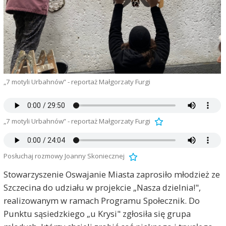
„7 motyli Urbahnów” - reportaż Małgorzaty Furgi
„7 motyli Urbahnów” - reportaż Małgorzaty Furgi
Posłuchaj rozmowy Joanny Skoniecznej
Stowarzyszenie Oswajanie Miasta zaprosiło młodzież ze
Szczecina do udziału w projekcie „Nasza dzielnia!",
realizowanym w ramach Programu Społecznik. Do
Punktu sąsiedzkiego „u Krysi" zgłosiła się grupa