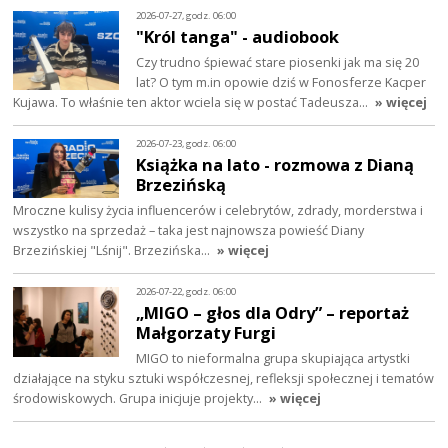
2026-07-27, godz. 06:00
"Król tanga" - audiobook
Czy trudno śpiewać stare piosenki jak ma się 20
lat? O tym m.in opowie dziś w Fonosferze Kacper
Kujawa. To właśnie ten aktor wciela się w postać Tadeusza…
» więcej
2026-07-23, godz. 06:00
Książka na lato - rozmowa z Dianą
Brzezińską
Mroczne kulisy życia influencerów i celebrytów, zdrady, morderstwa i
wszystko na sprzedaż – taka jest najnowsza powieść Diany
Brzezińskiej "Lśnij". Brzezińska…
» więcej
2026-07-22, godz. 06:00
„MIGO – głos dla Odry” – reportaż
Małgorzaty Furgi
MIGO to nieformalna grupa skupiająca artystki
działające na styku sztuki współczesnej, refleksji społecznej i tematów
środowiskowych. Grupa inicjuje projekty…
» więcej