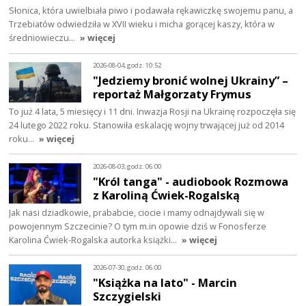
Słonica, która uwielbiała piwo i podawała rękawiczkę swojemu panu, a
Trzebiatów odwiedziła w XVII wieku i micha gorącej kaszy, która w
średniowieczu…
» więcej
2026-08-04, godz. 10:52
"Jedziemy bronić wolnej Ukrainy” –
reportaż Małgorzaty Frymus
To już 4 lata, 5 miesięcy i 11 dni. Inwazja Rosji na Ukrainę rozpoczęła się
24 lutego 2022 roku. Stanowiła eskalację wojny trwającej już od 2014
roku…
» więcej
2026-08-03, godz. 06:00
"Król tanga" - audiobook Rozmowa
z Karoliną Ćwiek-Rogalską
Jak nasi dziadkowie, prababcie, ciocie i mamy odnajdywali się w
powojennym Szczecinie? O tym m.in opowie dziś w Fonosferze
Karolina Ćwiek-Rogalska autorka książki…
» więcej
2026-07-30, godz. 06:00
"Książka na lato" - Marcin
Szczygielski