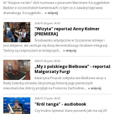
W "Książce na lato" dziś rozmowa z pisarzem Marcinem Szczygielskim.
Będzie o szczecińskich kamienicach i o tym co o zawał przyprawia
dramaturga. Szczygielski…
» więcej
2026-07-29, godz. 06:00
"Wizyta" reportaż Anny Kolmer
[PREMIERA]
Środowisko artystyczne w Szczecinie istnieje i
jest aktywne, ale cechuje się dużą decentralizacją i brakiem integracji.
Twórcy są rozproszeni w mniejszych…
» więcej
2026-07-28, godz. 06:00
„My z polskiego Bielkowa” - reportaż
Małgorzaty Furgi
Katarzyna Pisarek sołtyska wsi Bielkowo wraz z
Radą Sołecką od wielu lat promują historię jego pierwszych
mieszkańców, którzy przybyli na Pomorze Zachodnie…
» więcej
2026-07-27, godz. 06:00
"Król tanga" - audiobook
Czy trudno śpiewać stare piosenki jak ma się 20