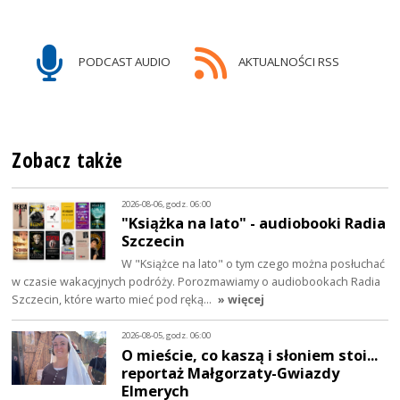
PODCAST AUDIO
AKTUALNOŚCI RSS
Zobacz także
2026-08-06, godz. 06:00
"Książka na lato" - audiobooki Radia
Szczecin
W "Książce na lato" o tym czego można posłuchać
w czasie wakacyjnych podróży. Porozmawiamy o audiobookach Radia
Szczecin, które warto mieć pod ręką…
» więcej
2026-08-05, godz. 06:00
O mieście, co kaszą i słoniem stoi...
reportaż Małgorzaty-Gwiazdy
Elmerych