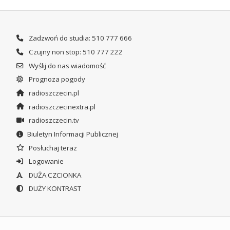
Zadzwoń do studia: 510 777 666
Czujny non stop: 510 777 222
Wyślij do nas wiadomość
Prognoza pogody
radioszczecin.pl
radioszczecinextra.pl
radioszczecin.tv
Biuletyn Informacji Publicznej
Posłuchaj teraz
Logowanie
DUŻA CZCIONKA
DUŻY KONTRAST