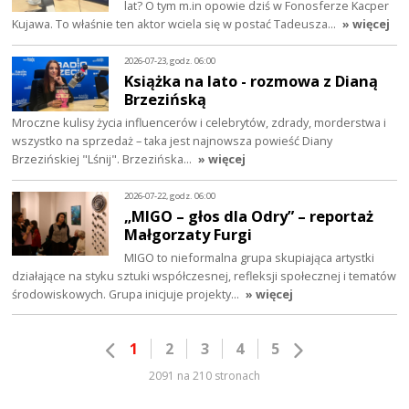
lat? O tym m.in opowie dziś w Fonosferze Kacper
Kujawa. To właśnie ten aktor wciela się w postać Tadeusza…
» więcej
2026-07-23, godz. 06:00
Książka na lato - rozmowa z Dianą
Brzezińską
Mroczne kulisy życia influencerów i celebrytów, zdrady, morderstwa i
wszystko na sprzedaż – taka jest najnowsza powieść Diany
Brzezińskiej "Lśnij". Brzezińska…
» więcej
2026-07-22, godz. 06:00
„MIGO – głos dla Odry” – reportaż
Małgorzaty Furgi
MIGO to nieformalna grupa skupiająca artystki
działające na styku sztuki współczesnej, refleksji społecznej i tematów
środowiskowych. Grupa inicjuje projekty…
» więcej
1
2
3
4
5
2091 na 210 stronach