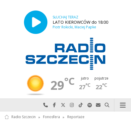
SŁUCHAJ TERAZ
LATO KIEROWCÓW do 18:00
Piotr Rokicki, Maciej Papke
°C
jutro
pojutrze
29
°C
°C
27
22
Najlepiej po prostu do nas zadzwoń
Odwiedź nas na Facebook-u
Odwiedź nas na X
Odwiedź nas na Instagram-ie
Odwiedź nas na TikTok-u
Szukaj nas na Spotify
Wyślij do nas w
Szukaj
Radio Szczecin
»
Fonosfera
»
Reportaże