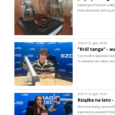
Katarzyna Pisarek sołty
mieszkańców, którzy p
2026-07-27, godz. 06:00
"Król tanga" - a
Czy trudno śpiewać star
To właśnie ten aktor wc
2026-07-23, godz. 06:00
Książka na lato 
Mroczne kulisy życia in
najnowsza powieść Dian