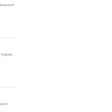
pierwszych
r Kujawa.
 jest