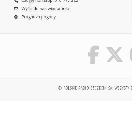
Czujny non stop: 510 777 222
Wyślij do nas wiadomość
Prognoza pogody
© POLSKIE RADIO SZCZECIN SA. WSZYSTKI