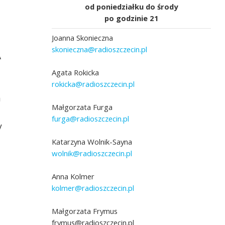
od poniedziałku do środy
po godzinie 21
Joanna Skonieczna
skonieczna@radioszczecin.pl
A
Agata Rokicka
rokicka@radioszczecin.pl
a
Małgorzata Furga
furga@radioszczecin.pl
y
Goście Fonosfery - Justyna Gołębiewska
Katarzyna Wolnik-Sayna
Kierownik Sekcji I ds.Niezawodowej i
wolnik@radioszczecin.pl
Spokrewnionej Pieczy Zastępczej w Centr
Usług Społecznych w Szczecinie, Joanna G
Koordynator rodzinnej pieczy zastępczej C
Anna Kolmer
Szczecin i Karolina Witkowska koordynator
czecinie
kolmer@radioszczecin.pl
rodzinnej pieczy zastępczej CUS Szczecin
Małgorzata Frymus
frymus@radioszczecin.pl