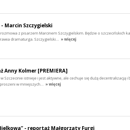
 - Marcin Szczygielski
iś rozmowa z pisarzem Marcinem Szczygielskim. Będzie o szczecińskich k
yprawia dramaturga. Szczygielski…
» więcej
aż Anny Kolmer [PREMIERA]
 Szczecinie istnieje i jest aktywne, ale cechuje się dużą decentralizacją i
ozproszeni w mniejszych…
» więcej
Bielkowa” - reportaż Małgorzaty Furgi