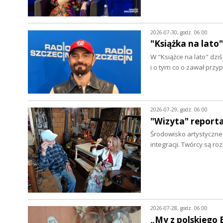
2026-07-30, godz. 06:00
"Książka na lato"
W "Książce na lato" dz
i o tym co o zawał prz
2026-07-29, godz. 06:00
"Wizyta" report
Środowisko artystyczne w
integracji. Twórcy są r
2026-07-28, godz. 06:00
„My z polskiego 