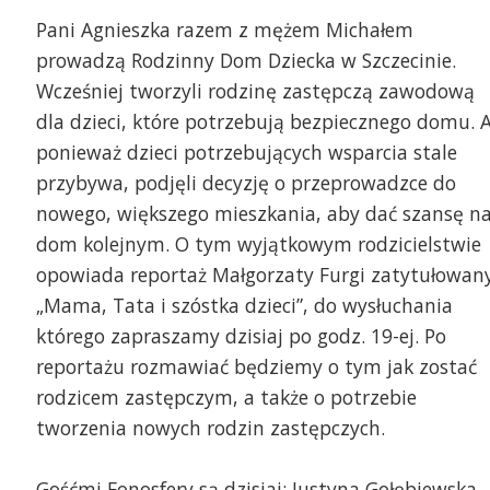
Pani Agnieszka razem z mężem Michałem
prowadzą Rodzinny Dom Dziecka w Szczecinie.
Wcześniej tworzyli rodzinę zastępczą zawodową
dla dzieci, które potrzebują bezpiecznego domu. 
ponieważ dzieci potrzebujących wsparcia stale
przybywa, podjęli decyzję o przeprowadzce do
nowego, większego mieszkania, aby dać szansę n
dom kolejnym. O tym wyjątkowym rodzicielstwie
opowiada reportaż Małgorzaty Furgi zatytułowan
ście Fonosfery - Justyna Gołębiewska
„Mama, Tata i szóstka dzieci”, do wysłuchania
rownik Sekcji I ds.Niezawodowej i
którego zapraszamy dzisiaj po godz. 19-ej. Po
okrewnionej Pieczy Zastępczej w Centrum
ług Społecznych w Szczecinie, Joanna Gaweł
reportażu rozmawiać będziemy o tym jak zostać
ordynator rodzinnej pieczy zastępczej CUS
czecin i Karolina Witkowska koordynator
rodzicem zastępczym, a także o potrzebie
Rodziny zastępcze w Sz
dzinnej pieczy zastępczej CUS Szczecin
tworzenia nowych rodzin zastępczych.
Gośćmi Fonosfery są dzisiaj: Justyna Gołębiewska