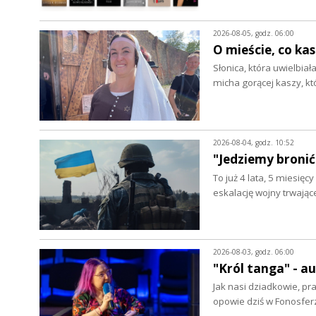
2026-08-05, godz. 06:00
O mieście, co ka
Słonica, która uwielbia
micha gorącej kaszy, k
2026-08-04, godz. 10:52
"Jedziemy bronić
To już 4 lata, 5 miesięc
eskalację wojny trwając
2026-08-03, godz. 06:00
"Król tanga" - 
Jak nasi dziadkowie, pr
opowie dziś w Fonosfer