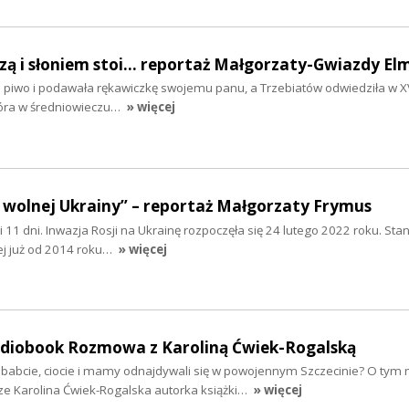
szą i słoniem stoi... reportaż Małgorzaty-Gwiazdy El
ła piwo i podawała rękawiczkę swojemu panu, a Trzebiatów odwiedziła w XV
tóra w średniowieczu…
» więcej
 wolnej Ukrainy” – reportaż Małgorzaty Frymus
y i 11 dni. Inwazja Rosji na Ukrainę rozpoczęła się 24 lutego 2022 roku. Sta
ej już od 2014 roku…
» więcej
audiobook Rozmowa z Karoliną Ćwiek-Rogalską
ababcie, ciocie i mamy odnajdywali się w powojennym Szczecinie? O tym 
ze Karolina Ćwiek-Rogalska autorka książki…
» więcej