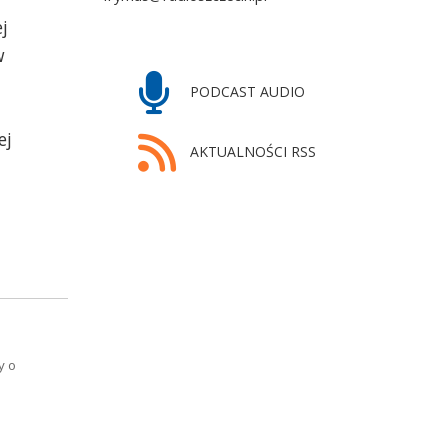
j
w
PODCAST AUDIO
ej
AKTUALNOŚCI RSS
y o