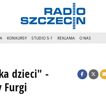
A
KONKURSY
STUDIO S-1
REKLAMA
O NAS
a dzieci" -
 Furgi