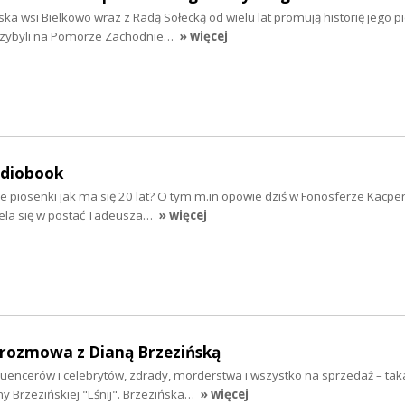
ska wsi Bielkowo wraz z Radą Sołecką od wielu lat promują historię jego 
rzybyli na Pomorze Zachodnie…
» więcej
udiobook
e piosenki jak ma się 20 lat? O tym m.in opowie dziś w Fonosferze Kacpe
iela się w postać Tadeusza…
» więcej
- rozmowa z Dianą Brzezińską
fluencerów i celebrytów, zdrady, morderstwa i wszystko na sprzedaż – taka
y Brzezińskiej "Lśnij". Brzezińska…
» więcej