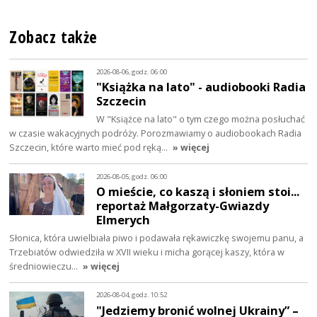
Zobacz także
2026-08-06, godz. 06:00
"Książka na lato" - audiobooki Radia
Szczecin
W "Książce na lato" o tym czego można posłuchać
w czasie wakacyjnych podróży. Porozmawiamy o audiobookach Radia
Szczecin, które warto mieć pod ręką…
» więcej
2026-08-05, godz. 06:00
O mieście, co kaszą i słoniem stoi...
reportaż Małgorzaty-Gwiazdy
Elmerych
Słonica, która uwielbiała piwo i podawała rękawiczkę swojemu panu, a
Trzebiatów odwiedziła w XVII wieku i micha gorącej kaszy, która w
średniowieczu…
» więcej
2026-08-04, godz. 10:52
"Jedziemy bronić wolnej Ukrainy” –