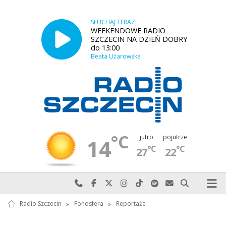
SŁUCHAJ TERAZ
WEEKENDOWE RADIO
SZCZECIN NA DZIEŃ DOBRY
do 13:00
Beata Użarowska
°C
jutro
pojutrze
14
°C
°C
27
22
Najlepiej po prostu do nas zadzwoń
Odwiedź nas na Facebook-u
Odwiedź nas na X
Odwiedź nas na Instagram-ie
Odwiedź nas na TikTok-u
Szukaj nas na Spotify
Wyślij do nas w
Szukaj
Radio Szczecin
»
Fonosfera
»
Reportaże