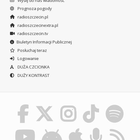
Wyślij do nas wiadomość
Prognoza pogody
radioszczecin.pl
radioszczecinextra.pl
radioszczecin.tv
Biuletyn Informacji Publicznej
Posłuchaj teraz
Logowanie
DUŻA CZCIONKA
DUŻY KONTRAST