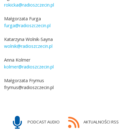
rokicka@radioszczecin.pl
Małgorzata Furga
furga@radioszczecin.pl
Katarzyna Wolnik-Sayna
wolnik@radioszczecin.pl
Anna Kolmer
kolmer@radioszczecin.pl
Małgorzata Frymus
frymus@radioszczecin.pl
PODCAST AUDIO
AKTUALNOŚCI RSS