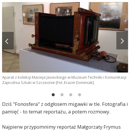
Aparat z kolekcji Macieja Jasieckiego w Muzeum Techniki i Komunikacji
Zajezdnia Sztuki w Szczecinie [Fot. Erazm Dominiak]
I
Dziś "Fonosfera" z odgłosem migawki w tle. Fotografia i
[
pamięć - to temat reportażu, a potem rozmowy.
Najpierw przypomnimy reportaż Małgorzaty Frymus