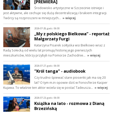
[PREMIERA]
Środowisko artystyczne w Szczecinie istnieje i
jest aktywne, ale cechuje się dużą decentralizacją i brakiem integracji.
Twórcy są rozproszeni w mniejszych…
» więcej
2026-07-28, godz. 06:00
„My z polskiego Bielkowa” - reportaż
Małgorzaty Furgi
Katarzyna Pisarek sołtyska wsi Bielkowo wraz z
Radą Sołecką od wielu lat promują historię jego pierwszych
mieszkańców, którzy przybyli na Pomorze Zachodnie…
» więcej
2026-07-27, godz. 06:00
"Król tanga" - audiobook
Czy trudno śpiewać stare piosenki jak ma się 20
lat? O tym m.in opowie dziś w Fonosferze Kacper
Kujawa. To właśnie ten aktor wciela się w postać Tadeusza…
» więcej
2026-07-23, godz. 06:00
Książka na lato - rozmowa z Dianą
Brzezińską