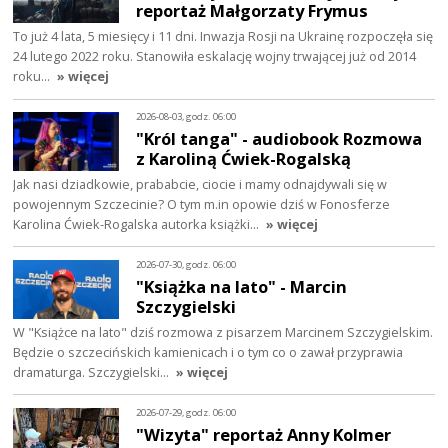
reportaż Małgorzaty Frymus
To już 4 lata, 5 miesięcy i 11 dni. Inwazja Rosji na Ukrainę rozpoczęła się
24 lutego 2022 roku. Stanowiła eskalację wojny trwającej już od 2014
roku…
» więcej
2026-08-03, godz. 06:00
"Król tanga" - audiobook Rozmowa
z Karoliną Ćwiek-Rogalską
Jak nasi dziadkowie, prababcie, ciocie i mamy odnajdywali się w
powojennym Szczecinie? O tym m.in opowie dziś w Fonosferze
Karolina Ćwiek-Rogalska autorka książki…
» więcej
2026-07-30, godz. 06:00
"Książka na lato" - Marcin
Szczygielski
W "Książce na lato" dziś rozmowa z pisarzem Marcinem Szczygielskim.
Będzie o szczecińskich kamienicach i o tym co o zawał przyprawia
dramaturga. Szczygielski…
» więcej
2026-07-29, godz. 06:00
"Wizyta" reportaż Anny Kolmer