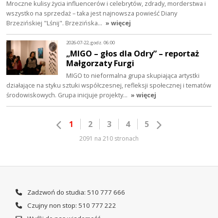
Mroczne kulisy życia influencerów i celebrytów, zdrady, morderstwa i
wszystko na sprzedaż – taka jest najnowsza powieść Diany
Brzezińskiej "Lśnij". Brzezińska…
» więcej
2026-07-22, godz. 06:00
„MIGO – głos dla Odry” – reportaż
Małgorzaty Furgi
MIGO to nieformalna grupa skupiająca artystki
działające na styku sztuki współczesnej, refleksji społecznej i tematów
środowiskowych. Grupa inicjuje projekty…
» więcej
1
2
3
4
5
2091 na 210 stronach
Zadzwoń do studia: 510 777 666
Czujny non stop: 510 777 222