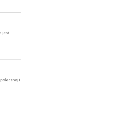
 jest
połecznej i