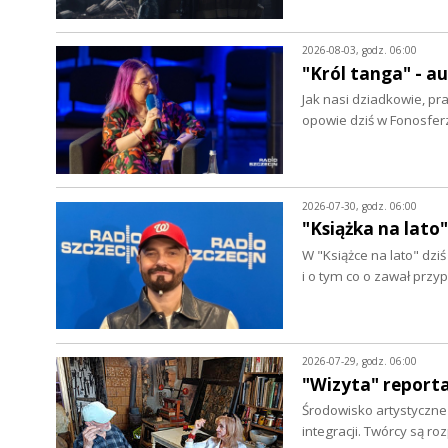
2026-08-03, godz. 06:00
"Król tanga" - 
Jak nasi dziadkowie, pr
opowie dziś w Fonosfer
2026-07-30, godz. 06:00
"Książka na lato"
W "Książce na lato" dz
i o tym co o zawał prz
2026-07-29, godz. 06:00
"Wizyta" report
Środowisko artystyczne w
integracji. Twórcy są r