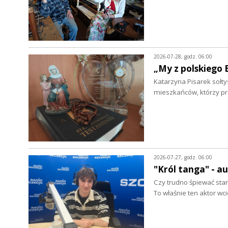
2026-07-28, godz. 06:00
„My z polskiego 
Katarzyna Pisarek sołty
mieszkańców, którzy p
2026-07-27, godz. 06:00
"Król tanga" - a
Czy trudno śpiewać star
To właśnie ten aktor wc