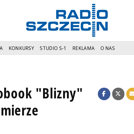
A
KONKURSY
STUDIO S-1
REKLAMA
O NAS
obook "Blizny"
emierze