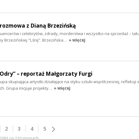
- rozmowa z Dianą Brzezińską
fluencerów i celebrytów, zdrady, morderstwa i wszystko na sprzedaż – taka
y Brzezińskiej "Lśnij". Brzezińska…
» więcej
 Odry” – reportaż Małgorzaty Furgi
a skupiająca artystki działające na styku sztuki współczesnej, refleksji s
. Grupa inicjuje projekty…
» więcej
2
3
4
5
2091 na 210 stronach