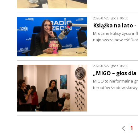
2026-07-23, godz. 06:00
Książka na lato 
Mroczne kulisy życia in
najnowsza powieść Dian
2026-07-22, godz. 06:00
„MIGO – głos dla
MIGO to nieformalna grup
tematów środowiskowych
1