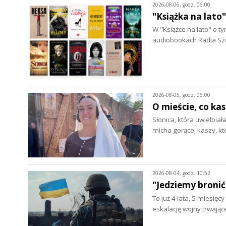
2026-08-06, godz. 06:00
"Książka na lato
W "Książce na lato" o 
audiobookach Radia Szc
2026-08-05, godz. 06:00
O mieście, co ka
Słonica, która uwielbia
micha gorącej kaszy, k
2026-08-04, godz. 10:52
"Jedziemy bronić
To już 4 lata, 5 miesięc
eskalację wojny trwając