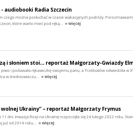
" - audiobooki Radia Szczecin
tym czego można posłuchać w czasie wakacyjnych podróży. Porozmawiam
zecin, które warto mieć pod ręką…
» więcej
szą i słoniem stoi... reportaż Małgorzaty-Gwiazdy El
ła piwo i podawała rękawiczkę swojemu panu, a Trzebiatów odwiedziła w XV
tóra w średniowieczu…
» więcej
 wolnej Ukrainy” – reportaż Małgorzaty Frymus
y i 11 dni. Inwazja Rosji na Ukrainę rozpoczęła się 24 lutego 2022 roku. Sta
ej już od 2014 roku…
» więcej