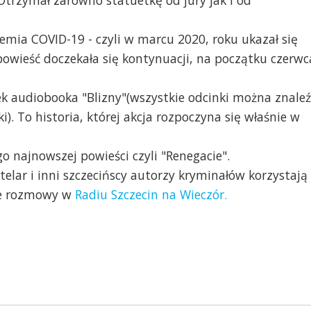
trzymał zarówno statuetkę od jury jak i od
demia COVID-19 - czyli w marcu 2020, roku ukazał się
z powieść doczekała się kontynuacji, na początku czerwc
 audiobooka "Blizny"(wszystkie odcinki można znaleź
). To historia, której akcja rozpoczyna się właśnie w
 najnowszej powieści czyli "Renegacie".
Stelar i inni szczecińscy autorzy kryminałów korzystają
cie rozmowy w
Radiu Szczecin na Wieczór.