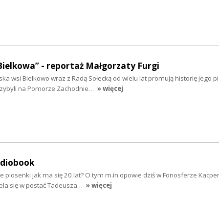
Bielkowa” - reportaż Małgorzaty Furgi
ska wsi Bielkowo wraz z Radą Sołecką od wielu lat promują historię jego 
rzybyli na Pomorze Zachodnie…
» więcej
udiobook
e piosenki jak ma się 20 lat? O tym m.in opowie dziś w Fonosferze Kacpe
iela się w postać Tadeusza…
» więcej