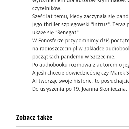
wyróżnieniem dla autorów kryminałów. O
czytelników.
Sześć lat temu, kiedy zaczynała się pan
jego thriller szpiegowski "Intruz". Tera
ukaże się "Renegat".
W Fonosferze przypomnimy dziś początek
na radioszczecin.pl w zakładce audiobooki
początkach pandemii w Szczecinie.
Po audiobooku rozmowa z autorem o jego
A jeśli chcecie dowiedzieć się czy Marek 
AI tworząc swoje historie, to posłuchaj
Do usłyszenia po 19, Joanna Skonieczna.
Zobacz także