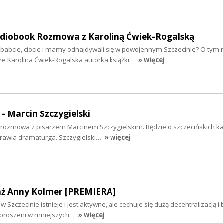
audiobook Rozmowa z Karoliną Ćwiek-Rogalską
ababcie, ciocie i mamy odnajdywali się w powojennym Szczecinie? O tym 
ze Karolina Ćwiek-Rogalska autorka książki…
» więcej
 - Marcin Szczygielski
iś rozmowa z pisarzem Marcinem Szczygielskim. Będzie o szczecińskich k
yprawia dramaturga. Szczygielski…
» więcej
aż Anny Kolmer [PREMIERA]
 Szczecinie istnieje i jest aktywne, ale cechuje się dużą decentralizacją i
ozproszeni w mniejszych…
» więcej