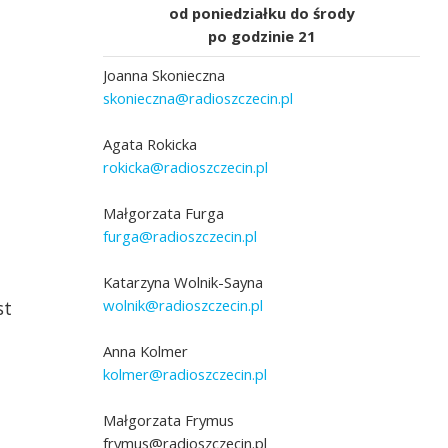
od poniedziałku do środy
po godzinie 21
Joanna Skonieczna
skonieczna@radioszczecin.pl
Agata Rokicka
rokicka@radioszczecin.pl
Małgorzata Furga
furga@radioszczecin.pl
Katarzyna Wolnik-Sayna
wolnik@radioszczecin.pl
st
Anna Kolmer
kolmer@radioszczecin.pl
Małgorzata Frymus
frymus@radioszczecin.pl