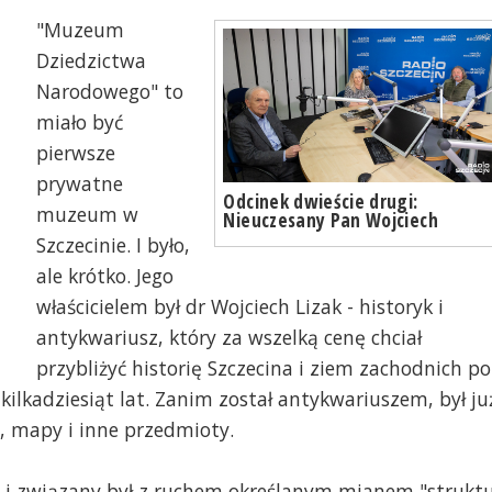
"Muzeum
Dziedzictwa
Narodowego" to
miało być
pierwsze
prywatne
Odcinek dwieście drugi:
muzeum w
Nieuczesany Pan Wojciech
Szczecinie. I było,
ale krótko. Jego
właścicielem był dr Wojciech Lizak - historyk i
antykwariusz, który za wszelką cenę chciał
przybliżyć historię Szczecina i ziem zachodnich po
kilkadziesiąt lat. Zanim został antykwariuszem, był ju
, mapy i inne przedmioty.
ie i związany był z ruchem określanym mianem "strukt