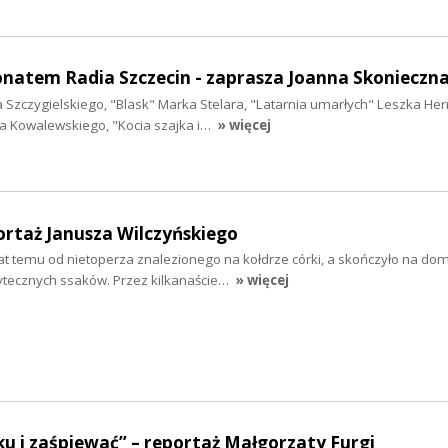
onatem Radia Szczecin - zaprasza Joanna Skonieczn
ina Szczygielskiego, "Blask" Marka Stelara, "Latarnia umarłych" Leszka H
a Kowalewskiego, "Kocia szajka i…
» więcej
rtaż Janusza Wilczyńskiego
 lat temu od nietoperza znalezionego na kołdrze córki, a skończyło na 
żytecznych ssaków. Przez kilkanaście…
» więcej
u i zaśpiewać” – reportaż Małgorzaty Furgi