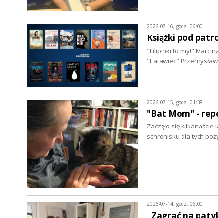
2026-07-16, godz. 06:00
Książki pod patr
"Filipinki to my!" Marc
"Latawiec" Przemysław
2026-07-15, godz. 01:38
"Bat Mom" - repo
Zaczęło się kilkanaście
schronisku dla tych po
2026-07-14, godz. 06:00
„Zagrać na patyk