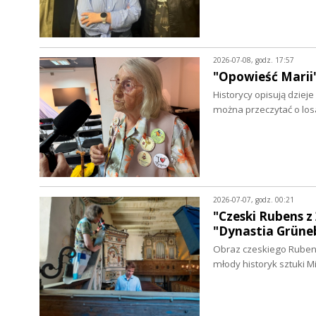
2026-07-08, godz. 17:57
"Opowieść Marii"
Historycy opisują dziej
można przeczytać o los
2026-07-07, godz. 00:21
"Czeski Rubens 
"Dynastia Grün
Obraz czeskiego Rubens
młody historyk sztuki 