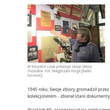
dr Wojciech Lizak pokazuje swoje zbiory
muzealne. Fot. Małgorzata Furga [Radio
Szczecin]
1945 roku. Swoje zbiory gromadził przez 
kolekcjonerem - zbierał stare dokumenty
W latach 80. zaangażował się polityczn