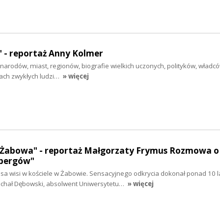
 - reportaż Anny Kolmer
e narodów, miast, regionów, biografie wielkich uczonych, polityków, władcó
ach zwykłych ludzi…
» więcej
z Żabowa" - reportaż Małgorzaty Frymus Rozmowa o 
ebergów"
a wisi w kościele w Żabowie. Sensacyjnego odkrycia dokonał ponad 10 l
Michał Dębowski, absolwent Uniwersytetu…
» więcej