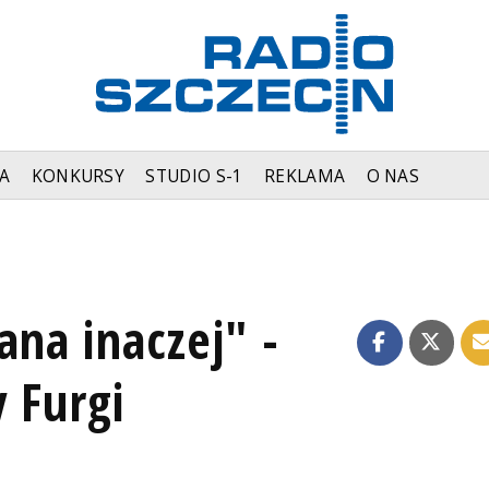
A
KONKURSY
STUDIO S-1
REKLAMA
O NAS
ana inaczej" -
 Furgi