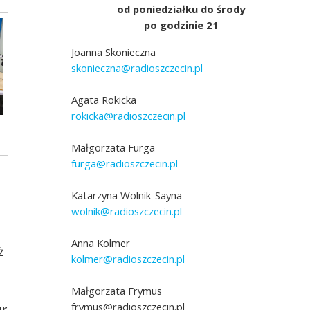
od poniedziałku do środy
po godzinie 21
Joanna Skonieczna
skonieczna@radioszczecin.pl
Agata Rokicka
rokicka@radioszczecin.pl
Małgorzata Furga
furga@radioszczecin.pl
Katarzyna Wolnik-Sayna
wolnik@radioszczecin.pl
Anna Kolmer
ż
kolmer@radioszczecin.pl
Małgorzata Frymus
frymus@radioszczecin.pl
ur