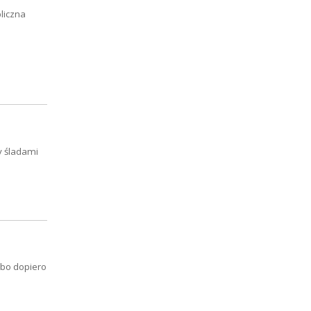
liczna
y śladami
lbo dopiero