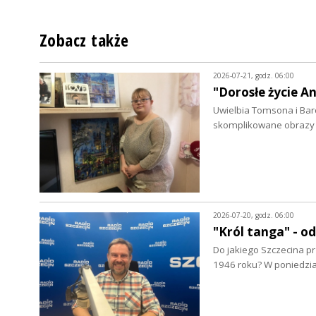
Zobacz także
2026-07-21, godz. 06:00
"Dorosłe życie A
Uwielbia Tomsona i Bar
skomplikowane obrazy 
2026-07-20, godz. 06:00
"Król tanga" - 
Do jakiego Szczecina pr
1946 roku? W poniedzi