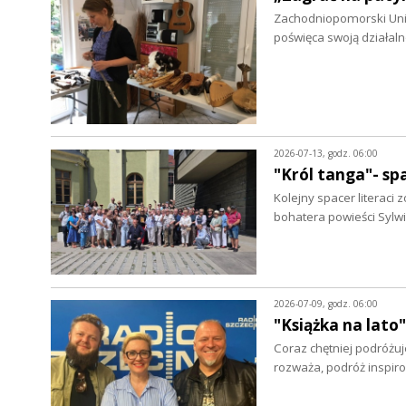
Zachodniopomorski Uniw
poświęca swoją działa
2026-07-13, godz. 06:00
"Król tanga"- s
Kolejny spacer literac
bohatera powieści Sylwi
2026-07-09, godz. 06:00
"Książka na lato
Coraz chętniej podróżuj
rozważa, podróż inspir