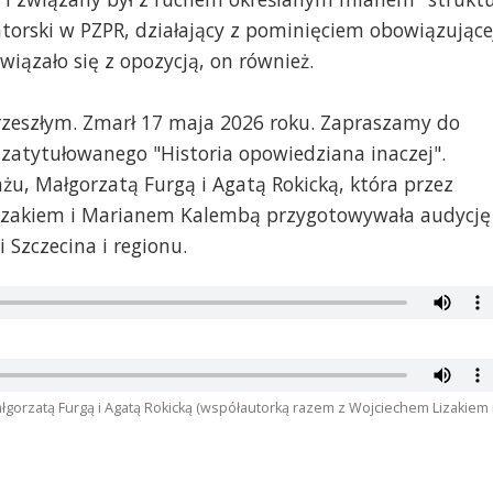
torski w PZPR, działający z pominięciem obowiązujące
związało się z opozycją, on również.
rzeszłym. Zmarł 17 maja 2026 roku. Zapraszamy do
 zatytułowanego "Historia opowiedziana inaczej".
u, Małgorzatą Furgą i Agatą Rokicką, która przez
Lizakiem i Marianem Kalembą przygotowywała audycję
 Szczecina i regionu.
gorzatą Furgą i Agatą Rokicką (współautorką razem z Wojciechem Lizakiem 