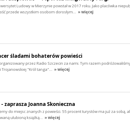
ersytet Ludowy w Mierzynie powstał w 2017 roku. Jako placówka niepub
lność przede wszystkim osobom dorosłym…
» więcej
pacer śladami bohaterów powieści
i zorganizowany przez Radio Szczecin za nami. Tym razem podróżowaliśm
i Trojanowskiej "Król tanga"…
» więcej
" - zaprasza Joanna Skonieczna
emy do miejsc znanych z powieści. 55 procent turystów ma już za sobą, a
owaną ulubioną książką…
» więcej