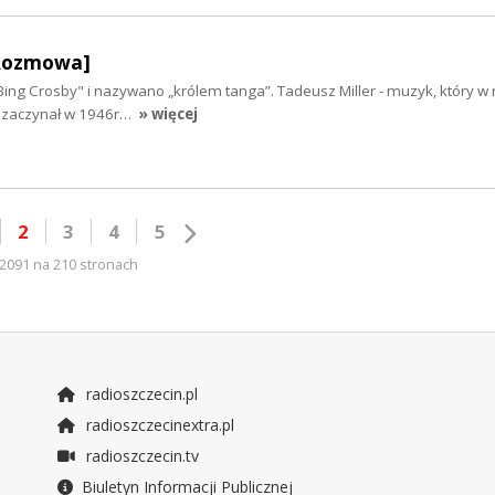
[Rozmowa]
ing Crosby" i nazywano „królem tanga”. Tadeusz Miller - muzyk, który w 
rę zaczynał w 1946r…
» więcej
2
3
4
5
2091 na 210 stronach
radioszczecin.pl
radioszczecinextra.pl
radioszczecin.tv
Biuletyn Informacji Publicznej