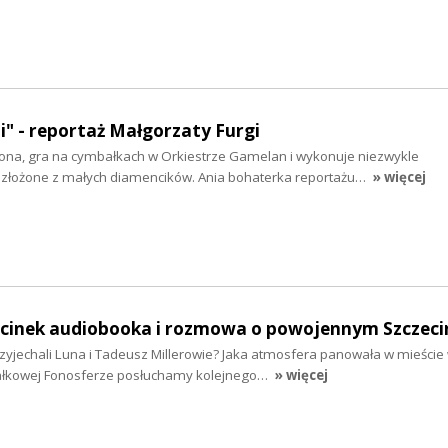
ni" - reportaż Małgorzaty Furgi
ona, gra na cymbałkach w Orkiestrze Gamelan i wykonuje niezwykle
złożone z małych diamencików. Ania bohaterka reportażu…
» więcej
odcinek audiobooka i rozmowa o powojennym Szczeci
zyjechali Luna i Tadeusz Millerowie? Jaka atmosfera panowała w mieście
ałkowej Fonosferze posłuchamy kolejnego…
» więcej