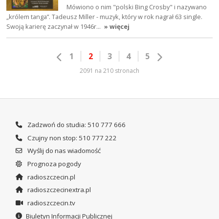
Mówiono o nim "polski Bing Crosby" i nazywano
„królem tanga”. Tadeusz Miller - muzyk, który w rok nagrał 63 single.
Swoją karierę zaczynał w 1946r…
» więcej
1
2
3
4
5
2091 na 210 stronach
Zadzwoń do studia: 510 777 666
Czujny non stop: 510 777 222
Wyślij do nas wiadomość
Prognoza pogody
radioszczecin.pl
radioszczecinextra.pl
radioszczecin.tv
Biuletyn Informacji Publicznej