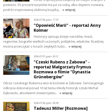
powieści. 55 procent turystów ma już za sobą, albo dopiero rozważa,
podróż inspirowaną ulubioną książką…
» więcej
2026-07-08, godz. 17:57
"Opowieść Marii" - reportaż Anny
Kolmer
Historycy opisują dzieje narodów, miast,
regionów, biografie wielkich uczonych, polityków, władców. Rzadziej
można przeczytać o losach zwykłych ludzi…
» więcej
2026-07-07, godz. 00:21
"Czeski Rubens z Żabowa" -
reportaż Małgorzaty Frymus
Rozmowa o filmie "Dynastia
Grünebergów"
Obraz czeskiego Rubensa wisi w kościele w Żabowie. Sensacyjnego
odkrycia dokonał ponad 10 lat temu młody historyk sztuki Michał
Dębowski, absolwent Uniwersytetu…
» więcej
2026-07-06, godz. 06:00
Tadeusz Miller [Rozmowa]