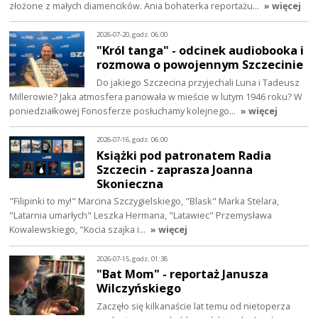
złożone z małych diamencików. Ania bohaterka reportażu…
» więcej
2026-07-20, godz. 06:00
"Król tanga" - odcinek audiobooka i
rozmowa o powojennym Szczecinie
Do jakiego Szczecina przyjechali Luna i Tadeusz
Millerowie? Jaka atmosfera panowała w mieście w lutym 1946 roku? W
poniedziałkowej Fonosferze posłuchamy kolejnego…
» więcej
2026-07-16, godz. 06:00
Książki pod patronatem Radia
Szczecin - zaprasza Joanna
Skonieczna
"Filipinki to my!" Marcina Szczygielskiego, "Blask" Marka Stelara,
"Latarnia umarłych" Leszka Hermana, "Latawiec" Przemysława
Kowalewskiego, "Kocia szajka i…
» więcej
2026-07-15, godz. 01:38
"Bat Mom" - reportaż Janusza
Wilczyńskiego
Zaczęło się kilkanaście lat temu od nietoperza