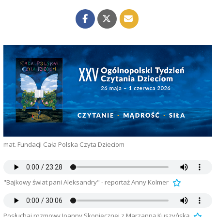
mat. Fundacji Cała Polska Czyta Dzieciom
"Bajkowy świat pani Aleksandry" - reportaż Anny Kolmer
Posłuchaj rozmowy Joanny Skoniecznej z Marzanną Kuszyńską