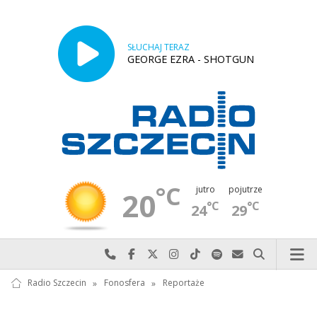
SŁUCHAJ TERAZ
GEORGE EZRA - SHOTGUN
°C
jutro
pojutrze
20
°C
°C
24
29
Najlepiej po prostu do nas zadzwoń
Odwiedź nas na Facebook-u
Odwiedź nas na X
Odwiedź nas na Instagram-ie
Odwiedź nas na TikTok-u
Szukaj nas na Spotify
Wyślij do nas w
Szukaj
Radio Szczecin
»
Fonosfera
»
Reportaże