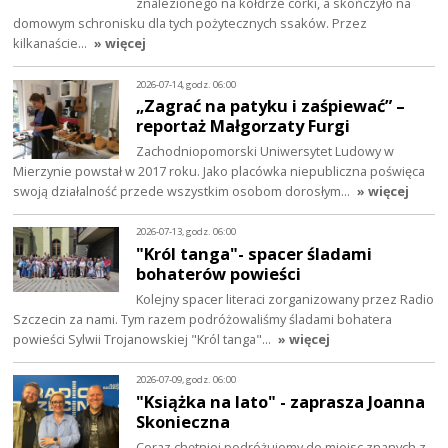
znalezionego na kołdrze córki, a skończyło na
domowym schronisku dla tych pożytecznych ssaków. Przez
kilkanaście…
» więcej
2026-07-14, godz. 06:00
„Zagrać na patyku i zaśpiewać” –
reportaż Małgorzaty Furgi
Zachodniopomorski Uniwersytet Ludowy w
Mierzynie powstał w 2017 roku. Jako placówka niepubliczna poświęca
swoją działalność przede wszystkim osobom dorosłym…
» więcej
2026-07-13, godz. 06:00
"Król tanga"- spacer śladami
bohaterów powieści
Kolejny spacer literaci zorganizowany przez Radio
Szczecin za nami. Tym razem podróżowaliśmy śladami bohatera
powieści Sylwii Trojanowskiej "Król tanga"…
» więcej
2026-07-09, godz. 06:00
"Książka na lato" - zaprasza Joanna
Skonieczna
Coraz chętniej podróżujemy do miejsc znanych z