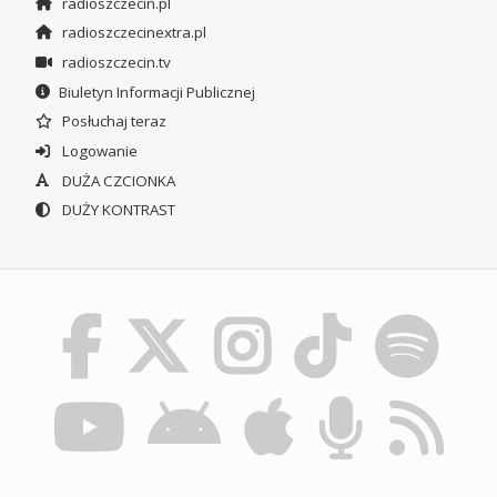
radioszczecin.pl
radioszczecinextra.pl
radioszczecin.tv
Biuletyn Informacji Publicznej
Posłuchaj teraz
Logowanie
DUŻA CZCIONKA
DUŻY KONTRAST