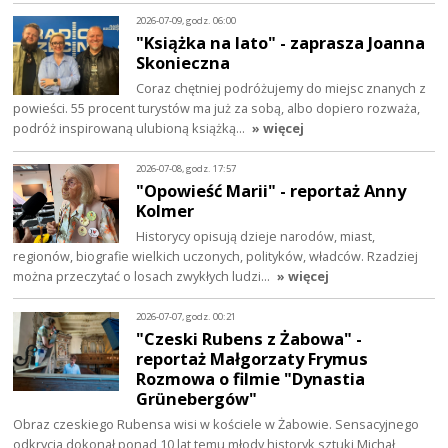
2026-07-09, godz. 06:00
"Książka na lato" - zaprasza Joanna
Skonieczna
Coraz chętniej podróżujemy do miejsc znanych z
powieści. 55 procent turystów ma już za sobą, albo dopiero rozważa,
podróż inspirowaną ulubioną książką…
» więcej
2026-07-08, godz. 17:57
"Opowieść Marii" - reportaż Anny
Kolmer
Historycy opisują dzieje narodów, miast,
regionów, biografie wielkich uczonych, polityków, władców. Rzadziej
można przeczytać o losach zwykłych ludzi…
» więcej
2026-07-07, godz. 00:21
"Czeski Rubens z Żabowa" -
reportaż Małgorzaty Frymus
Rozmowa o filmie "Dynastia
Grünebergów"
Obraz czeskiego Rubensa wisi w kościele w Żabowie. Sensacyjnego
odkrycia dokonał ponad 10 lat temu młody historyk sztuki Michał