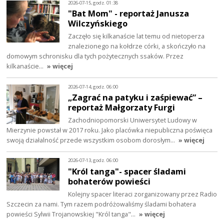
2026-07-15, godz. 01:38
"Bat Mom" - reportaż Janusza
Wilczyńskiego
Zaczęło się kilkanaście lat temu od nietoperza
znalezionego na kołdrze córki, a skończyło na
domowym schronisku dla tych pożytecznych ssaków. Przez
kilkanaście…
» więcej
2026-07-14, godz. 06:00
„Zagrać na patyku i zaśpiewać” –
reportaż Małgorzaty Furgi
Zachodniopomorski Uniwersytet Ludowy w
Mierzynie powstał w 2017 roku. Jako placówka niepubliczna poświęca
swoją działalność przede wszystkim osobom dorosłym…
» więcej
2026-07-13, godz. 06:00
"Król tanga"- spacer śladami
bohaterów powieści
Kolejny spacer literaci zorganizowany przez Radio
Szczecin za nami. Tym razem podróżowaliśmy śladami bohatera
powieści Sylwii Trojanowskiej "Król tanga"…
» więcej