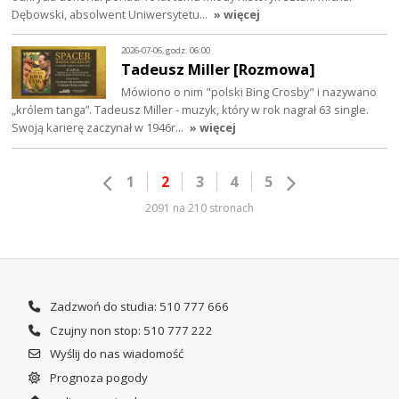
Dębowski, absolwent Uniwersytetu…
» więcej
2026-07-06, godz. 06:00
Tadeusz Miller [Rozmowa]
Mówiono o nim "polski Bing Crosby" i nazywano
„królem tanga”. Tadeusz Miller - muzyk, który w rok nagrał 63 single.
Swoją karierę zaczynał w 1946r…
» więcej
1
2
3
4
5
2091 na 210 stronach
Zadzwoń do studia: 510 777 666
Czujny non stop: 510 777 222
Wyślij do nas wiadomość
Prognoza pogody