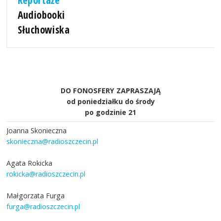
Audiobooki
Słuchowiska
DO FONOSFERY ZAPRASZAJĄ
od poniedziałku do środy
po godzinie 21
Joanna Skonieczna
skonieczna@radioszczecin.pl
Agata Rokicka
rokicka@radioszczecin.pl
Małgorzata Furga
furga@radioszczecin.pl