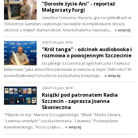
"Dorosłe życie Ani" - reportaż
Małgorzaty Furgi
Uwielbia Tomsona i Barona, gra na cymbałkach w
Orkiestrze Gamelan i wykonuje niezwykle skomplikowane obrazy
złożone z małych diamencików. Ania bohaterka reportażu…
» więcej
2026-07-20, godz. 06:00
"Król tanga" - odcinek audiobooka i
rozmowa o powojennym Szczecinie
Do jakiego Szczecina przyjechali Luna i Tadeusz
Millerowie? Jaka atmosfera panowała w mieście w lutym 1946 roku? W
poniedziałkowej Fonosferze posłuchamy kolejnego…
» więcej
2026-07-16, godz. 06:00
Książki pod patronatem Radia
Szczecin - zaprasza Joanna
Skonieczna
"Filipinki to my!" Marcina Szczygielskiego, "Blask" Marka Stelara,
"Latarnia umarłych" Leszka Hermana, "Latawiec" Przemysława
Kowalewskiego, "Kocia szajka i…
» więcej