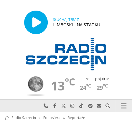
SŁUCHAJ TERAZ
LIMBOSKI - NA STATKU
°C
jutro
pojutrze
13
°C
°C
24
29
Najlepiej po prostu do nas zadzwoń
Odwiedź nas na Facebook-u
Odwiedź nas na X
Odwiedź nas na Instagram-ie
Odwiedź nas na TikTok-u
Szukaj nas na Spotify
Wyślij do nas w
Szukaj
Radio Szczecin
»
Fonosfera
»
Reportaże