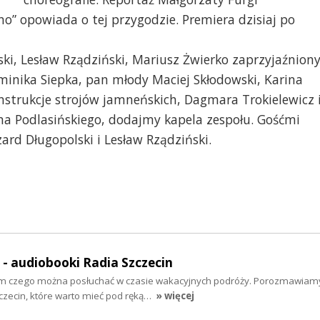
” opowiada o tej przygodzie. Premiera dzisiaj po
ski, Lesław Rządziński, Mariusz Żwierko zaprzyjaźnion
inika Siepka, pan młody Maciej Skłodowski, Karina
nstrukcje strojów jamneńskich, Dagmara Trokielewicz 
na Podlasińskiego, dodajmy kapela zespołu. Gośćmi
szard Długopolski i Lesław Rządziński.
" - audiobooki Radia Szczecin
tym czego można posłuchać w czasie wakacyjnych podróży. Porozmawiam
zecin, które warto mieć pod ręką…
» więcej