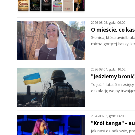
2026-08-05, godz. 06:00
O mieście, co ka
Słonica, która uwielbia
micha gorącej kaszy, k
2026-08-04, godz. 10:52
"Jedziemy bronić
To już 4 lata, 5 miesięc
eskalację wojny trwając
2026-08-03, godz. 06:00
"Król tanga" - 
Jak nasi dziadkowie, pr