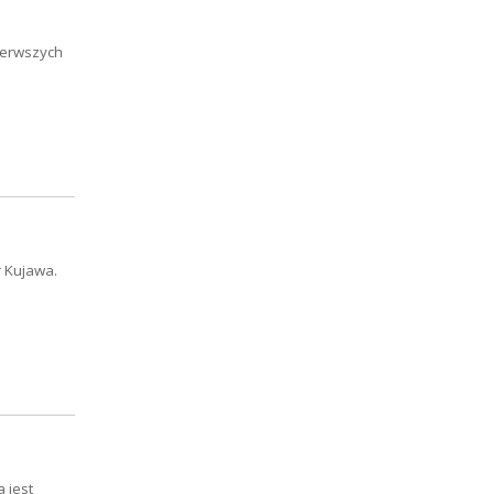
pierwszych
r Kujawa.
 jest