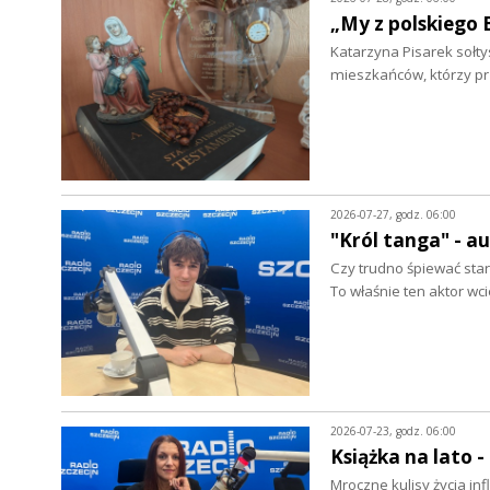
„My z polskiego 
Katarzyna Pisarek sołty
mieszkańców, którzy p
2026-07-27, godz. 06:00
"Król tanga" - a
Czy trudno śpiewać star
To właśnie ten aktor wc
2026-07-23, godz. 06:00
Książka na lato 
Mroczne kulisy życia in