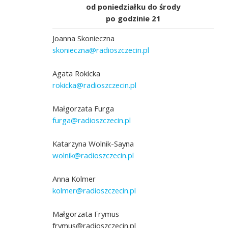
od poniedziałku do środy
po godzinie 21
Joanna Skonieczna
skonieczna@radioszczecin.pl
Agata Rokicka
rokicka@radioszczecin.pl
Małgorzata Furga
furga@radioszczecin.pl
Katarzyna Wolnik-Sayna
wolnik@radioszczecin.pl
Anna Kolmer
kolmer@radioszczecin.pl
Małgorzata Frymus
frymus@radioszczecin.pl