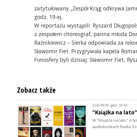
zatytułowany „Zespół Krąg odkrywa Jamno
godz. 19-ej.
W reportażu wystąpili: Ryszard Długopol
z zespołem choreograf, panna młoda Dom
Raźnikiewicz – Sierka odpowiada za reko
Sławomir Fiet. Przygrywała kapela Roma
Fonosfery byli dzisiaj: Sławomir Fiet, Ry
Zobacz także
2026-08-06, godz. 06:00
"Książka na lato
W "Książce na lato" o 
audiobookach Radia Szc