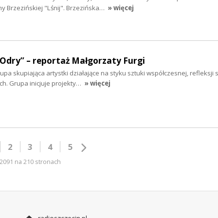
y Brzezińskiej "Lśnij". Brzezińska…
» więcej
 Odry” – reportaż Małgorzaty Furgi
a skupiająca artystki działające na styku sztuki współczesnej, refleksji s
. Grupa inicjuje projekty…
» więcej
2
3
4
5
2091 na 210 stronach