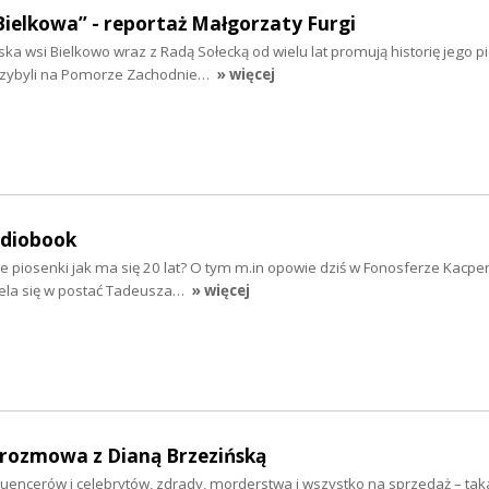
Bielkowa” - reportaż Małgorzaty Furgi
ska wsi Bielkowo wraz z Radą Sołecką od wielu lat promują historię jego 
rzybyli na Pomorze Zachodnie…
» więcej
udiobook
e piosenki jak ma się 20 lat? O tym m.in opowie dziś w Fonosferze Kacpe
iela się w postać Tadeusza…
» więcej
- rozmowa z Dianą Brzezińską
fluencerów i celebrytów, zdrady, morderstwa i wszystko na sprzedaż – taka