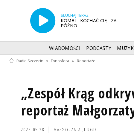
SŁUCHAJ TERAZ
KOMBI - KOCHAĆ CIĘ - ZA
PÓŹNO
WIADOMOŚCI
PODCASTY
MUZYK
Radio Szczecin
»
Fonosfera
»
Reportaże
„Zespół Krąg odkr
reportaż Małgorzaty
2026-05-28
MAŁGORZATA JURGIEL