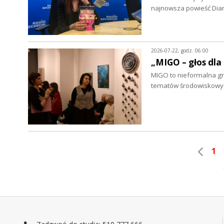
najnowsza powieść Dian
2026-07-22, godz. 06:00
„MIGO – głos dla
MIGO to nieformalna grup
tematów środowiskowych
1