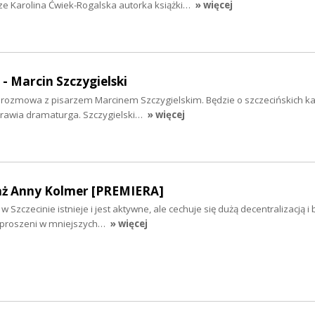
ze Karolina Ćwiek-Rogalska autorka książki…
» więcej
 - Marcin Szczygielski
iś rozmowa z pisarzem Marcinem Szczygielskim. Będzie o szczecińskich k
yprawia dramaturga. Szczygielski…
» więcej
aż Anny Kolmer [PREMIERA]
 Szczecinie istnieje i jest aktywne, ale cechuje się dużą decentralizacją i
ozproszeni w mniejszych…
» więcej