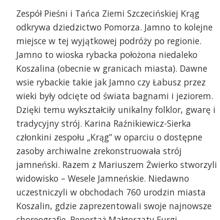
Zespół Pieśni i Tańca Ziemi Szczecińskiej Krąg
odkrywa dziedzictwo Pomorza. Jamno to kolejne
miejsce w tej wyjątkowej podróży po regionie.
Jamno to wioska rybacka położona niedaleko
Koszalina (obecnie w granicach miasta). Dawne
wsie rybackie takie jak Jamno czy Łabusz przez
wieki były odcięte od świata bagnami i jeziorem.
Dzięki temu wykształciły unikalny folklor, gwarę i
tradycyjny strój. Karina Raźnikiewicz-Sierka
członkini zespołu „Krąg” w oparciu o dostępne
zasoby archiwalne zrekonstruowała strój
jamneński. Razem z Mariuszem Żwierko stworzyli
widowisko – Wesele Jamneńskie. Niedawno
uczestniczyli w obchodach 760 urodzin miasta
Koszalin, gdzie zaprezentowali swoje najnowsze
choreografie. Reportaż Małgorzaty Furgi