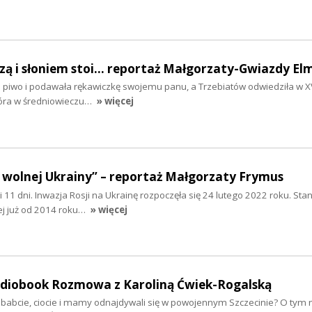
szą i słoniem stoi... reportaż Małgorzaty-Gwiazdy El
ła piwo i podawała rękawiczkę swojemu panu, a Trzebiatów odwiedziła w XV
tóra w średniowieczu…
» więcej
 wolnej Ukrainy” – reportaż Małgorzaty Frymus
y i 11 dni. Inwazja Rosji na Ukrainę rozpoczęła się 24 lutego 2022 roku. Sta
ej już od 2014 roku…
» więcej
audiobook Rozmowa z Karoliną Ćwiek-Rogalską
ababcie, ciocie i mamy odnajdywali się w powojennym Szczecinie? O tym 