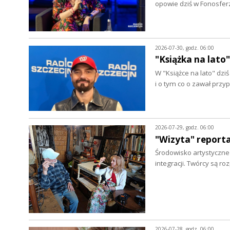
opowie dziś w Fonosfer
2026-07-30, godz. 06:00
"Książka na lato"
W "Książce na lato" dz
i o tym co o zawał prz
2026-07-29, godz. 06:00
"Wizyta" report
Środowisko artystyczne w
integracji. Twórcy są r
2026-07-28, godz. 06:00