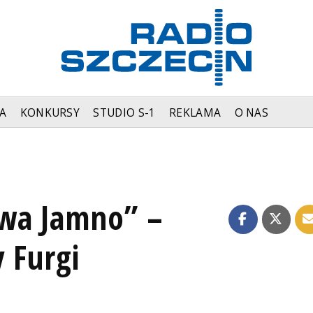
A
KONKURSY
STUDIO S-1
REKLAMA
O NAS
ywa Jamno” –
 Furgi