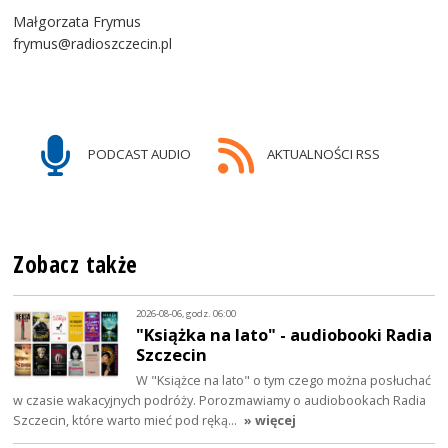
Małgorzata Frymus
frymus@radioszczecin.pl
PODCAST AUDIO
AKTUALNOŚCI RSS
Zobacz także
2026-08-06, godz. 06:00
"Książka na lato" - audiobooki Radia
Szczecin
W "Książce na lato" o tym czego można posłuchać
w czasie wakacyjnych podróży. Porozmawiamy o audiobookach Radia
Szczecin, które warto mieć pod ręką…
» więcej