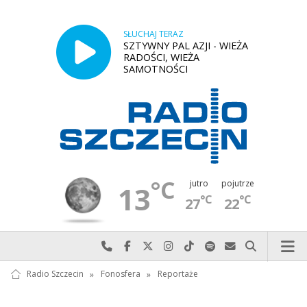
SŁUCHAJ TERAZ
SZTYWNY PAL AZJI - WIEŻA
RADOŚCI, WIEŻA
SAMOTNOŚCI
°C
jutro
pojutrze
13
°C
°C
27
22
Najlepiej po prostu do nas zadzwoń
Odwiedź nas na Facebook-u
Odwiedź nas na X
Odwiedź nas na Instagram-ie
Odwiedź nas na TikTok-u
Szukaj nas na Spotify
Wyślij do nas w
Szukaj
Radio Szczecin
»
Fonosfera
»
Reportaże