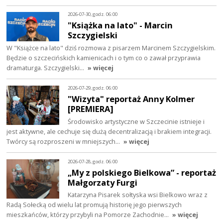
2026-07-30, godz. 06:00
"Książka na lato" - Marcin
Szczygielski
W "Książce na lato" dziś rozmowa z pisarzem Marcinem Szczygielskim.
Będzie o szczecińskich kamienicach i o tym co o zawał przyprawia
dramaturga. Szczygielski…
» więcej
2026-07-29, godz. 06:00
"Wizyta" reportaż Anny Kolmer
[PREMIERA]
Środowisko artystyczne w Szczecinie istnieje i
jest aktywne, ale cechuje się dużą decentralizacją i brakiem integracji.
Twórcy są rozproszeni w mniejszych…
» więcej
2026-07-28, godz. 06:00
„My z polskiego Bielkowa” - reportaż
Małgorzaty Furgi
Katarzyna Pisarek sołtyska wsi Bielkowo wraz z
Radą Sołecką od wielu lat promują historię jego pierwszych
mieszkańców, którzy przybyli na Pomorze Zachodnie…
» więcej