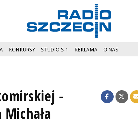
A
KONKURSY
STUDIO S-1
REKLAMA
O NAS
omirskiej -
 Michała