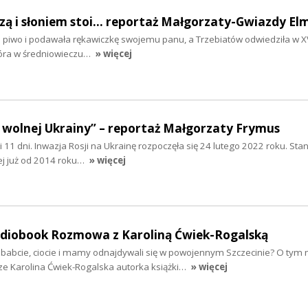
szą i słoniem stoi... reportaż Małgorzaty-Gwiazdy El
ła piwo i podawała rękawiczkę swojemu panu, a Trzebiatów odwiedziła w XV
tóra w średniowieczu…
» więcej
 wolnej Ukrainy” – reportaż Małgorzaty Frymus
y i 11 dni. Inwazja Rosji na Ukrainę rozpoczęła się 24 lutego 2022 roku. Sta
ej już od 2014 roku…
» więcej
audiobook Rozmowa z Karoliną Ćwiek-Rogalską
ababcie, ciocie i mamy odnajdywali się w powojennym Szczecinie? O tym 
ze Karolina Ćwiek-Rogalska autorka książki…
» więcej