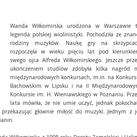
Wanda Wiłkomirska urodzona w Warszawie 
legenda polskiej wiolinistyki. Pochodziła ze znan
rodziny muzyków. Naukę gry na skrzypca
rozpoczęła w wieku pięciu lat pod kierunki
swego ojca Alfreda Wiłkomirskiego. Jeszcze prz
ukończeniem studiów zdobyła kilka nagród 
międzynarodowych konkursach, m.in. na Konkurs
chiwum prywatne Michała Buczkowskiego
Bachowskim w Lipsku i na II Międzynarodow
Konkursie im. H. Wieniawskiego w Poznaniu. Prz
lata mówiła, że nie umie uczyć, jednak pokocha
 przekazując głownie miłość do muzyki. Jednym z j
ianin.