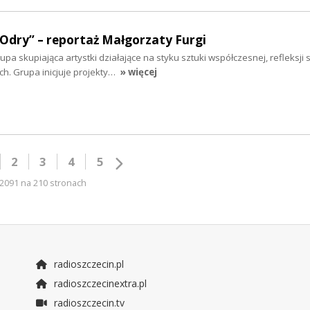
 Odry” – reportaż Małgorzaty Furgi
a skupiająca artystki działające na styku sztuki współczesnej, refleksji s
. Grupa inicjuje projekty…
» więcej
2
3
4
5
2091 na 210 stronach
radioszczecin.pl
radioszczecinextra.pl
radioszczecin.tv