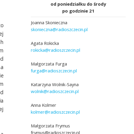
od poniedziałku do środy
po godzinie 21
Joanna Skonieczna
to
skonieczna@radioszczecin.pl
ej
ch
Agata Rokicka
em
rokicka@radioszczecin.pl
ed
Małgorzata Furga
na
furga@radioszczecin.pl
ie
Archiwum prywatne Michała Buczkowskieg
ym
Katarzyna Wolnik-Sayna
wolnik@radioszczecin.pl
ed
ła
Anna Kolmer
ej
kolmer@radioszczecin.pl
Małgorzata Frymus
frymus@radioszczecin.pl