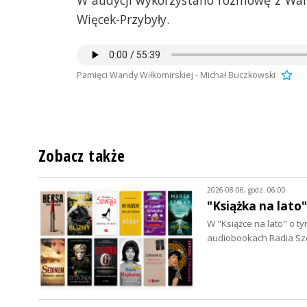
W audycji wykorzystano rozmowę z Wand
Więcek-Przybyły.
Pamięci Wandy Wiłkomirskiej - Michał Buczkowski
uczkowskiego
Zobacz także
2026-08-06, godz. 06:00
"Książka na lato
W "Książce na lato" o 
audiobookach Radia Szc