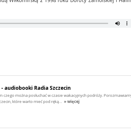
ą Wiłkomirską z 1998 roku Doroty Zamolskiej i Hali
Archiwum prywatne Mi
" - audiobooki Radia Szczecin
tym czego można posłuchać w czasie wakacyjnych podróży. Porozmawiam
zecin, które warto mieć pod ręką…
» więcej