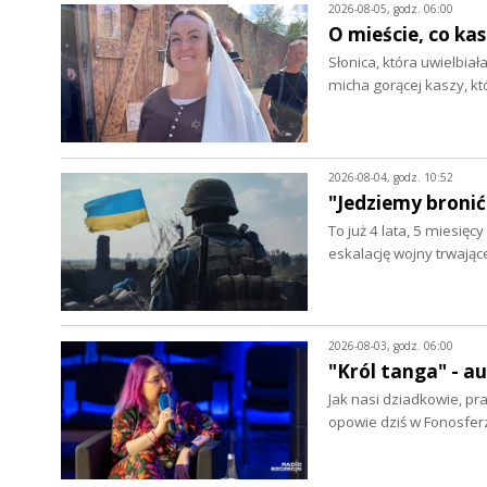
2026-08-05, godz. 06:00
O mieście, co ka
Słonica, która uwielbia
micha gorącej kaszy, k
2026-08-04, godz. 10:52
"Jedziemy bronić
To już 4 lata, 5 miesięc
eskalację wojny trwając
2026-08-03, godz. 06:00
"Król tanga" - 
Jak nasi dziadkowie, pr
opowie dziś w Fonosfer