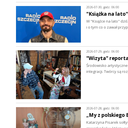
2026-07-30, godz. 06:00
"Książka na lato"
W "Książce na lato" dz
i o tym co o zawał prz
2026-07-29, godz. 06:00
"Wizyta" report
Środowisko artystyczne w
integracji. Twórcy są r
2026-07-28, godz. 06:00
„My z polskiego 
Katarzyna Pisarek sołty