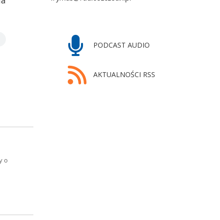
na
PODCAST AUDIO
AKTUALNOŚCI RSS
chała Buczkowskiego
y o