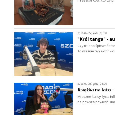
mieszkańców, którzy p
2026-07-27, godz. 06:00
"Król tanga" - a
Czy trudno śpiewać star
To właśnie ten aktor wc
2026-07-23, godz. 06:00
Książka na lato 
Mroczne kulisy życia in
najnowsza powieść Dian