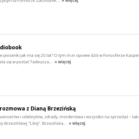
rzybyli na Pomorze Zachodnie…
» więcej
udiobook
e piosenki jak ma się 20 lat? O tym m.in opowie dziś w Fonosferze Kacpe
iela się w postać Tadeusza…
» więcej
- rozmowa z Dianą Brzezińską
fluencerów i celebrytów, zdrady, morderstwa i wszystko na sprzedaż – taka
y Brzezińskiej "Lśnij". Brzezińska…
» więcej