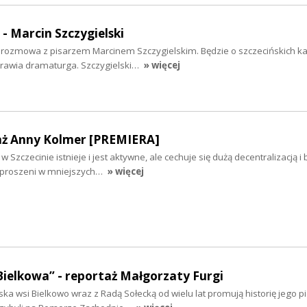
 - Marcin Szczygielski
iś rozmowa z pisarzem Marcinem Szczygielskim. Będzie o szczecińskich k
yprawia dramaturga. Szczygielski…
» więcej
aż Anny Kolmer [PREMIERA]
 Szczecinie istnieje i jest aktywne, ale cechuje się dużą decentralizacją i
ozproszeni w mniejszych…
» więcej
Bielkowa” - reportaż Małgorzaty Furgi
ska wsi Bielkowo wraz z Radą Sołecką od wielu lat promują historię jego 