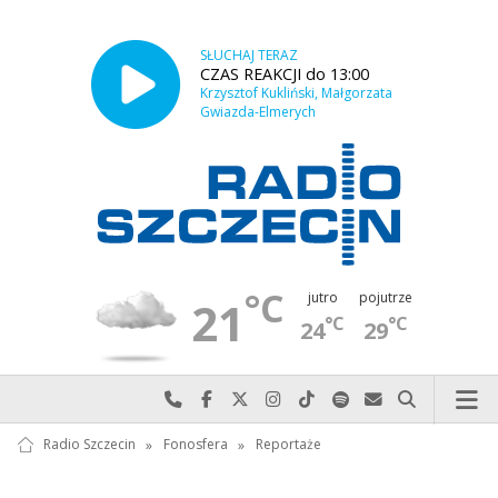
SŁUCHAJ TERAZ
CZAS REAKCJI do 13:00
Krzysztof Kukliński, Małgorzata
Gwiazda-Elmerych
°C
jutro
pojutrze
21
°C
°C
24
29
Najlepiej po prostu do nas zadzwoń
Odwiedź nas na Facebook-u
Odwiedź nas na X
Odwiedź nas na Instagram-ie
Odwiedź nas na TikTok-u
Szukaj nas na Spotify
Wyślij do nas w
Szukaj
Radio Szczecin
»
Fonosfera
»
Reportaże