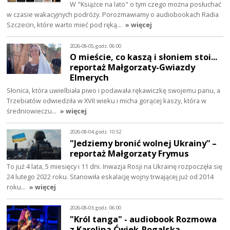
W "Książce na lato" o tym czego można posłuchać
w czasie wakacyjnych podróży. Porozmawiamy o audiobookach Radia
Szczecin, które warto mieć pod ręką…
» więcej
2026-08-05, godz. 06:00
O mieście, co kaszą i słoniem stoi...
reportaż Małgorzaty-Gwiazdy
Elmerych
Słonica, która uwielbiała piwo i podawała rękawiczkę swojemu panu, a
Trzebiatów odwiedziła w XVII wieku i micha gorącej kaszy, która w
średniowieczu…
» więcej
2026-08-04, godz. 10:52
"Jedziemy bronić wolnej Ukrainy” –
reportaż Małgorzaty Frymus
To już 4 lata, 5 miesięcy i 11 dni. Inwazja Rosji na Ukrainę rozpoczęła się
24 lutego 2022 roku. Stanowiła eskalację wojny trwającej już od 2014
roku…
» więcej
2026-08-03, godz. 06:00
"Król tanga" - audiobook Rozmowa
z Karoliną Ćwiek-Rogalską