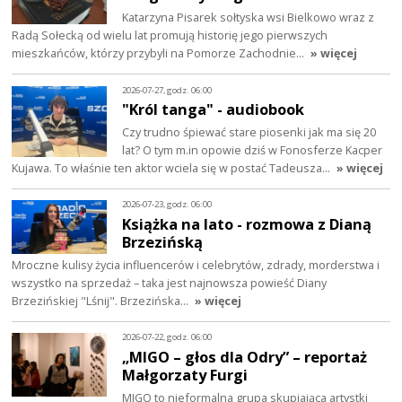
Katarzyna Pisarek sołtyska wsi Bielkowo wraz z
Radą Sołecką od wielu lat promują historię jego pierwszych
mieszkańców, którzy przybyli na Pomorze Zachodnie…
» więcej
2026-07-27, godz. 06:00
"Król tanga" - audiobook
Czy trudno śpiewać stare piosenki jak ma się 20
lat? O tym m.in opowie dziś w Fonosferze Kacper
Kujawa. To właśnie ten aktor wciela się w postać Tadeusza…
» więcej
2026-07-23, godz. 06:00
Książka na lato - rozmowa z Dianą
Brzezińską
Mroczne kulisy życia influencerów i celebrytów, zdrady, morderstwa i
wszystko na sprzedaż – taka jest najnowsza powieść Diany
Brzezińskiej "Lśnij". Brzezińska…
» więcej
2026-07-22, godz. 06:00
„MIGO – głos dla Odry” – reportaż
Małgorzaty Furgi
MIGO to nieformalna grupa skupiająca artystki