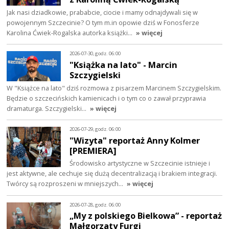
Jak nasi dziadkowie, prababcie, ciocie i mamy odnajdywali się w
powojennym Szczecinie? O tym m.in opowie dziś w Fonosferze
Karolina Ćwiek-Rogalska autorka książki…
» więcej
2026-07-30, godz. 06:00
"Książka na lato" - Marcin
Szczygielski
W "Książce na lato" dziś rozmowa z pisarzem Marcinem Szczygielskim.
Będzie o szczecińskich kamienicach i o tym co o zawał przyprawia
dramaturga. Szczygielski…
» więcej
2026-07-29, godz. 06:00
"Wizyta" reportaż Anny Kolmer
[PREMIERA]
Środowisko artystyczne w Szczecinie istnieje i
jest aktywne, ale cechuje się dużą decentralizacją i brakiem integracji.
Twórcy są rozproszeni w mniejszych…
» więcej
2026-07-28, godz. 06:00
„My z polskiego Bielkowa” - reportaż
Małgorzaty Furgi