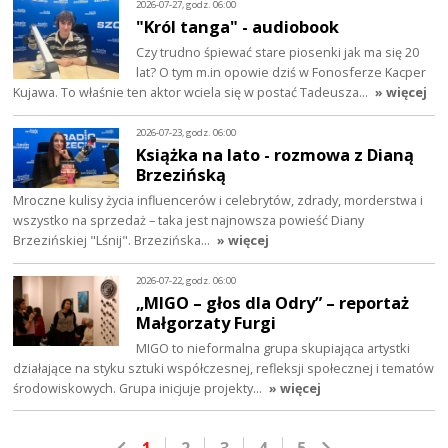
2026-07-27, godz. 06:00
"Król tanga" - audiobook
Czy trudno śpiewać stare piosenki jak ma się 20
lat? O tym m.in opowie dziś w Fonosferze Kacper
Kujawa. To właśnie ten aktor wciela się w postać Tadeusza…
» więcej
2026-07-23, godz. 06:00
Książka na lato - rozmowa z Dianą
Brzezińską
Mroczne kulisy życia influencerów i celebrytów, zdrady, morderstwa i
wszystko na sprzedaż – taka jest najnowsza powieść Diany
Brzezińskiej "Lśnij". Brzezińska…
» więcej
2026-07-22, godz. 06:00
„MIGO – głos dla Odry” – reportaż
Małgorzaty Furgi
MIGO to nieformalna grupa skupiająca artystki
działające na styku sztuki współczesnej, refleksji społecznej i tematów
środowiskowych. Grupa inicjuje projekty…
» więcej