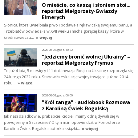
O mieście, co kaszą i słoniem stoi...
reportaż Małgorzaty-Gwiazdy
Elmerych
Słonica, która uwielbiała piwo i podawała rękawiczkę swojemu panu, a
Trzebiatów odwiedziła w XVII wieku i micha gorącej kaszy, która w
średniowieczu…
» więcej
2026-08-04, godz. 10:52
"Jedziemy bronić wolnej Ukrainy” –
reportaż Małgorzaty Frymus
To już 4 lata, 5 miesięcy i 11 dni. Inwazja Rosji na Ukrainę rozpoczęła się
24 lutego 2022 roku. Stanowiła eskalację wojny trwającej już od 2014
roku…
» więcej
2026-08-03, godz. 06:00
"Król tanga" - audiobook Rozmowa
z Karoliną Ćwiek-Rogalską
Jak nasi dziadkowie, prababcie, ciocie i mamy odnajdywali się w
powojennym Szczecinie? O tym m.in opowie dziś w Fonosferze
Karolina Ćwiek-Rogalska autorka książki…
» więcej