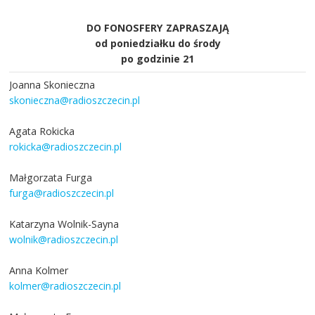
DO FONOSFERY ZAPRASZAJĄ
od poniedziałku do środy
po godzinie 21
Joanna Skonieczna
skonieczna@radioszczecin.pl
Agata Rokicka
rokicka@radioszczecin.pl
Małgorzata Furga
furga@radioszczecin.pl
Katarzyna Wolnik-Sayna
wolnik@radioszczecin.pl
Anna Kolmer
kolmer@radioszczecin.pl