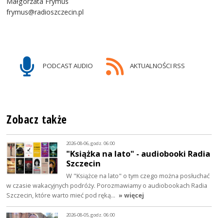
Małgorzata Frymus
frymus@radioszczecin.pl
PODCAST AUDIO
AKTUALNOŚCI RSS
Zobacz także
2026-08-06, godz. 06:00
"Książka na lato" - audiobooki Radia
Szczecin
W "Książce na lato" o tym czego można posłuchać
w czasie wakacyjnych podróży. Porozmawiamy o audiobookach Radia
Szczecin, które warto mieć pod ręką…
» więcej
2026-08-05, godz. 06:00