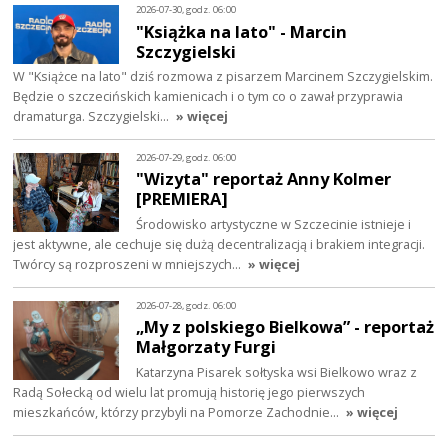
2026-07-30, godz. 06:00
"Książka na lato" - Marcin
Szczygielski
W "Książce na lato" dziś rozmowa z pisarzem Marcinem Szczygielskim.
Będzie o szczecińskich kamienicach i o tym co o zawał przyprawia
dramaturga. Szczygielski…
» więcej
2026-07-29, godz. 06:00
"Wizyta" reportaż Anny Kolmer
[PREMIERA]
Środowisko artystyczne w Szczecinie istnieje i
jest aktywne, ale cechuje się dużą decentralizacją i brakiem integracji.
Twórcy są rozproszeni w mniejszych…
» więcej
2026-07-28, godz. 06:00
„My z polskiego Bielkowa” - reportaż
Małgorzaty Furgi
Katarzyna Pisarek sołtyska wsi Bielkowo wraz z
Radą Sołecką od wielu lat promują historię jego pierwszych
mieszkańców, którzy przybyli na Pomorze Zachodnie…
» więcej