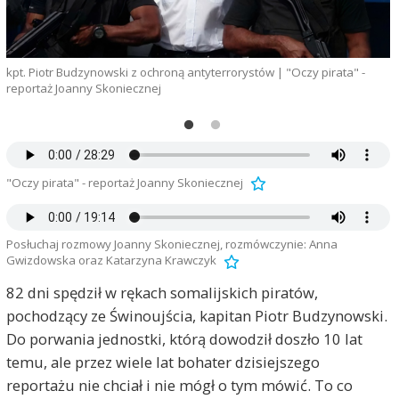
m
kpt. Piotr Budzynowski z ochroną antyterrorystów | "Oczy pirata" -
reportaż Joanny Skoniecznej
"Oczy pirata" - reportaż Joanny Skoniecznej
Posłuchaj rozmowy Joanny Skoniecznej, rozmówczynie: Anna
Gwizdowska oraz Katarzyna Krawczyk
82 dni spędził w rękach somalijskich piratów,
pochodzący ze Świnoujścia, kapitan Piotr Budzynowski.
Do porwania jednostki, którą dowodził doszło 10 lat
temu, ale przez wiele lat bohater dzisiejszego
reportażu nie chciał i nie mógł o tym mówić. To co