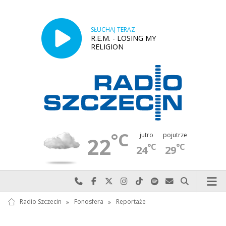
SŁUCHAJ TERAZ
R.E.M. - LOSING MY
RELIGION
°C
jutro
pojutrze
22
°C
°C
24
29
Najlepiej po prostu do nas zadzwoń
Odwiedź nas na Facebook-u
Odwiedź nas na X
Odwiedź nas na Instagram-ie
Odwiedź nas na TikTok-u
Szukaj nas na Spotify
Wyślij do nas w
Szukaj
Radio Szczecin
»
Fonosfera
»
Reportaże