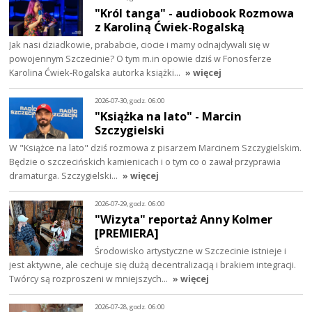
"Król tanga" - audiobook Rozmowa
z Karoliną Ćwiek-Rogalską
Jak nasi dziadkowie, prababcie, ciocie i mamy odnajdywali się w
powojennym Szczecinie? O tym m.in opowie dziś w Fonosferze
Karolina Ćwiek-Rogalska autorka książki…
» więcej
2026-07-30, godz. 06:00
"Książka na lato" - Marcin
Szczygielski
W "Książce na lato" dziś rozmowa z pisarzem Marcinem Szczygielskim.
Będzie o szczecińskich kamienicach i o tym co o zawał przyprawia
dramaturga. Szczygielski…
» więcej
2026-07-29, godz. 06:00
"Wizyta" reportaż Anny Kolmer
[PREMIERA]
Środowisko artystyczne w Szczecinie istnieje i
jest aktywne, ale cechuje się dużą decentralizacją i brakiem integracji.
Twórcy są rozproszeni w mniejszych…
» więcej
2026-07-28, godz. 06:00