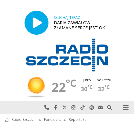
SŁUCHAJ TERAZ
DARIA ZAWIAŁOW -
ZŁAMANE SERCE JEST OK
°C
jutro
pojutrze
22
°C
°C
30
32
Najlepiej po prostu do nas zadzwoń
Odwiedź nas na Facebook-u
Odwiedź nas na X
Odwiedź nas na Instagram-ie
Odwiedź nas na TikTok-u
Szukaj nas na Spotify
Wyślij do nas w
Szukaj
Radio Szczecin
»
Fonosfera
»
Reportaże