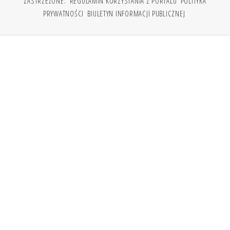
ZASTRZEŻONE.
REGULAMIN KORZYSTANIA Z PORTALU
POLITYKA
PRYWATNOŚCI
BIULETYN INFORMACJI PUBLICZNEJ