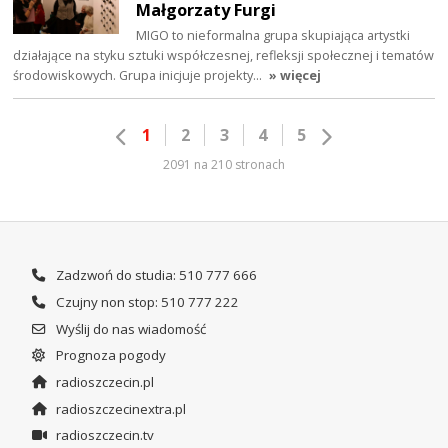
Małgorzaty Furgi
MIGO to nieformalna grupa skupiająca artystki
działające na styku sztuki współczesnej, refleksji społecznej i tematów
środowiskowych. Grupa inicjuje projekty…
» więcej
1
2
3
4
5
2091 na 210 stronach
Zadzwoń do studia: 510 777 666
Czujny non stop: 510 777 222
Wyślij do nas wiadomość
Prognoza pogody
radioszczecin.pl
radioszczecinextra.pl
radioszczecin.tv