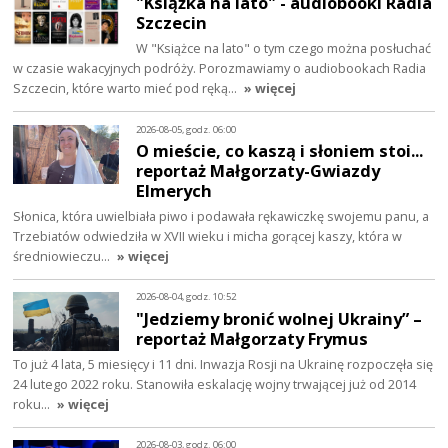
"Książka na lato" - audiobooki Radia
Szczecin
W "Książce na lato" o tym czego można posłuchać
w czasie wakacyjnych podróży. Porozmawiamy o audiobookach Radia
Szczecin, które warto mieć pod ręką…
» więcej
2026-08-05, godz. 06:00
O mieście, co kaszą i słoniem stoi...
reportaż Małgorzaty-Gwiazdy
Elmerych
Słonica, która uwielbiała piwo i podawała rękawiczkę swojemu panu, a
Trzebiatów odwiedziła w XVII wieku i micha gorącej kaszy, która w
średniowieczu…
» więcej
2026-08-04, godz. 10:52
"Jedziemy bronić wolnej Ukrainy” –
reportaż Małgorzaty Frymus
To już 4 lata, 5 miesięcy i 11 dni. Inwazja Rosji na Ukrainę rozpoczęła się
24 lutego 2022 roku. Stanowiła eskalację wojny trwającej już od 2014
roku…
» więcej
2026-08-03, godz. 06:00