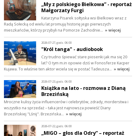
„My z polskiego Bielkowa” - reportaż
Małgorzaty Furgi
Katarzyna Pisarek sołtyska wsi Bielkowo wraz z
Radą Sołecką od wielu lat promują historię jego pierwszych
mieszkańców, którzy przybyli na Pomorze Zachodnie…
» więcej
2026-07-27, godz. 06:00
"Król tanga" - audiobook
Czy trudno śpiewać stare piosenki jak ma się 20
lat? O tym m.in opowie dziś w Fonosferze Kacper
Kujawa. To właśnie ten aktor wciela się w postać Tadeusza…
» więcej
2026-07-23, godz. 06:00
Książka na lato - rozmowa z Dianą
Brzezińską
Mroczne kulisy życia influencerów i celebrytów, zdrady, morderstwa i
wszystko na sprzedaż – taka jest najnowsza powieść Diany
Brzezińskiej "Lśnij". Brzezińska…
» więcej
2026-07-22, godz. 06:00
„MIGO – głos dla Odry” – reportaż