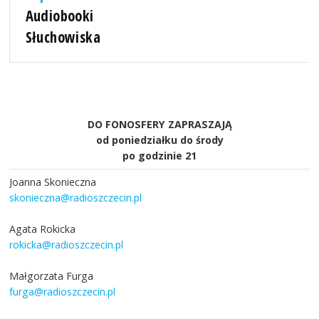
Audiobooki
Słuchowiska
DO FONOSFERY ZAPRASZAJĄ
od poniedziałku do środy
po godzinie 21
Joanna Skonieczna
skonieczna@radioszczecin.pl
Agata Rokicka
rokicka@radioszczecin.pl
Małgorzata Furga
furga@radioszczecin.pl