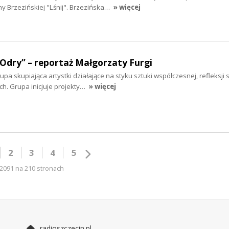
y Brzezińskiej "Lśnij". Brzezińska…
» więcej
 Odry” – reportaż Małgorzaty Furgi
a skupiająca artystki działające na styku sztuki współczesnej, refleksji s
. Grupa inicjuje projekty…
» więcej
2
3
4
5
2091 na 210 stronach
radioszczecin.pl