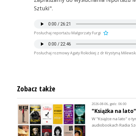
Sztuki".
Posłuchaj reportażu Małgorzaty Furgi
Posłuchaj rozmowy Agaty Rokickiej z dr Krystyną Milew
Zobacz także
2026-08-06, godz. 06:00
"Książka na lato
W "Książce na lato" o 
audiobookach Radia Szc