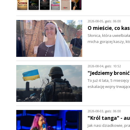
2026-08-05, godz. 06:00
O mieście, co ka
Słonica, która uwielbia
micha gorącej kaszy, k
2026-08-04, godz. 10:52
"Jedziemy bronić
To już 4 lata, 5 miesięc
eskalację wojny trwając
2026-08-03, godz. 06:00
"Król tanga" - 
Jak nasi dziadkowie, pr