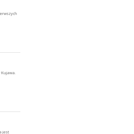
pierwszych
r Kujawa.
 jest