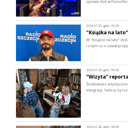
opowie dziś w Fonosfer
2026-07-30, godz. 06:00
"Książka na lato"
W "Książce na lato" dz
i o tym co o zawał prz
2026-07-29, godz. 06:00
"Wizyta" report
Środowisko artystyczne w
integracji. Twórcy są r
2026-07-28, godz. 06:00