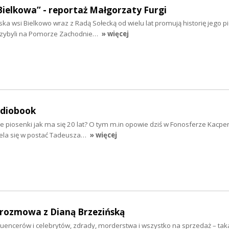
Bielkowa” - reportaż Małgorzaty Furgi
ska wsi Bielkowo wraz z Radą Sołecką od wielu lat promują historię jego 
rzybyli na Pomorze Zachodnie…
» więcej
udiobook
e piosenki jak ma się 20 lat? O tym m.in opowie dziś w Fonosferze Kacpe
iela się w postać Tadeusza…
» więcej
- rozmowa z Dianą Brzezińską
fluencerów i celebrytów, zdrady, morderstwa i wszystko na sprzedaż – taka