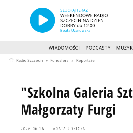
SŁUCHAJ TERAZ
WEEKENDOWE RADIO
SZCZECIN NA DZIEŃ
DOBRY do 12:00
Beata Użarowska
WIADOMOŚCI
PODCASTY
MUZYK
Radio Szczecin
»
Fonosfera
»
Reportaże
"Szkolna Galeria Sz
Małgorzaty Furgi
2026-06-16
AGATA ROKICKA