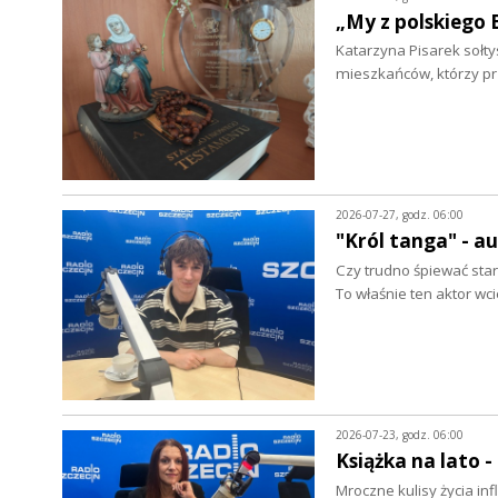
„My z polskiego 
Katarzyna Pisarek sołty
mieszkańców, którzy p
2026-07-27, godz. 06:00
"Król tanga" - a
Czy trudno śpiewać star
To właśnie ten aktor wc
2026-07-23, godz. 06:00
Książka na lato 
Mroczne kulisy życia in