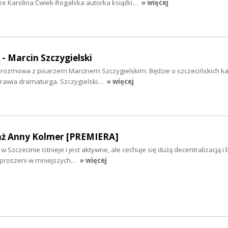
ze Karolina Ćwiek-Rogalska autorka książki…
» więcej
 - Marcin Szczygielski
iś rozmowa z pisarzem Marcinem Szczygielskim. Będzie o szczecińskich k
yprawia dramaturga. Szczygielski…
» więcej
aż Anny Kolmer [PREMIERA]
 Szczecinie istnieje i jest aktywne, ale cechuje się dużą decentralizacją i
ozproszeni w mniejszych…
» więcej