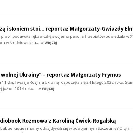
szą i słoniem stoi... reportaż Małgorzaty-Gwiazdy El
ła piwo i podawała rękawiczkę swojemu panu, a Trzebiatów odwiedziła w XV
tóra w średniowieczu…
» więcej
 wolnej Ukrainy” – reportaż Małgorzaty Frymus
y i 11 dni. Inwazja Rosji na Ukrainę rozpoczęła się 24 lutego 2022 roku. Sta
ej już od 2014 roku…
» więcej
audiobook Rozmowa z Karoliną Ćwiek-Rogalską
ababcie, ciocie i mamy odnajdywali się w powojennym Szczecinie? O tym 