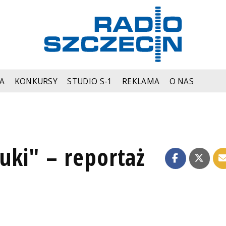
A
KONKURSY
STUDIO S-1
REKLAMA
O NAS
tuki" – reportaż