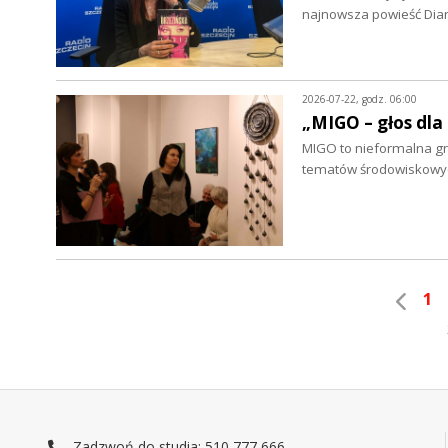
najnowsza powieść Dian
2026-07-22, godz. 06:00
„MIGO – głos dla
MIGO to nieformalna grup
tematów środowiskowych
1
Zadzwoń do studia: 510 777 666