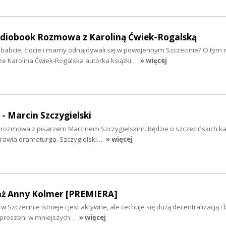
audiobook Rozmowa z Karoliną Ćwiek-Rogalską
ababcie, ciocie i mamy odnajdywali się w powojennym Szczecinie? O tym 
ze Karolina Ćwiek-Rogalska autorka książki…
» więcej
 - Marcin Szczygielski
iś rozmowa z pisarzem Marcinem Szczygielskim. Będzie o szczecińskich k
yprawia dramaturga. Szczygielski…
» więcej
aż Anny Kolmer [PREMIERA]
 Szczecinie istnieje i jest aktywne, ale cechuje się dużą decentralizacją i
ozproszeni w mniejszych…
» więcej