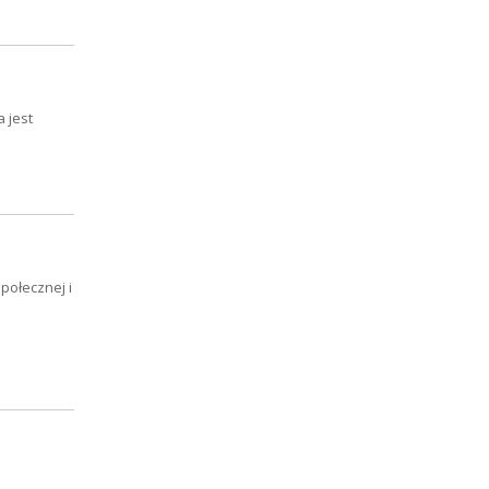
 jest
połecznej i