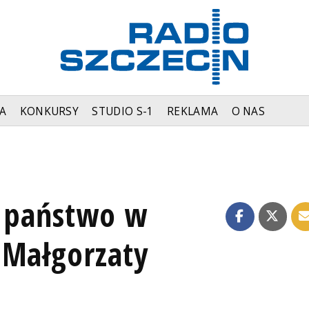
A
KONKURSY
STUDIO S-1
REKLAMA
O NAS
i państwo w
 Małgorzaty