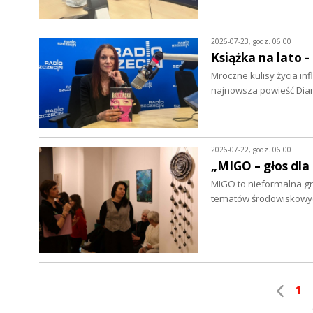
2026-07-23, godz. 06:00
Książka na lato 
Mroczne kulisy życia in
najnowsza powieść Dian
2026-07-22, godz. 06:00
„MIGO – głos dla
MIGO to nieformalna grup
tematów środowiskowych
1