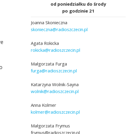
od poniedziałku do środy
po godzinie 21
Joanna Skonieczna
skonieczna@radioszczecin.pl
we
Agata Rokicka
rokicka@radioszczecin.pl
Małgorzata Furga
o
furga@radioszczecin.pl
Katarzyna Wolnik-Sayna
wolnik@radioszczecin.pl
Anna Kolmer
kolmer@radioszczecin.pl
Małgorzata Frymus
frymus@radioszczecin.pl