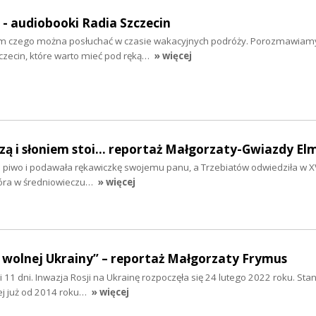
" - audiobooki Radia Szczecin
tym czego można posłuchać w czasie wakacyjnych podróży. Porozmawiam
zecin, które warto mieć pod ręką…
» więcej
szą i słoniem stoi... reportaż Małgorzaty-Gwiazdy El
ła piwo i podawała rękawiczkę swojemu panu, a Trzebiatów odwiedziła w XV
tóra w średniowieczu…
» więcej
 wolnej Ukrainy” – reportaż Małgorzaty Frymus
y i 11 dni. Inwazja Rosji na Ukrainę rozpoczęła się 24 lutego 2022 roku. Sta
ej już od 2014 roku…
» więcej