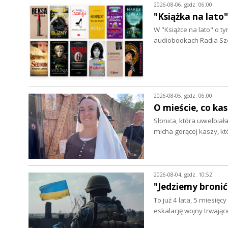
2026-08-06, godz. 06:00
"Książka na lato
W "Książce na lato" o 
audiobookach Radia Szc
2026-08-05, godz. 06:00
O mieście, co ka
Słonica, która uwielbia
micha gorącej kaszy, k
2026-08-04, godz. 10:52
"Jedziemy bronić
To już 4 lata, 5 miesięc
eskalację wojny trwając