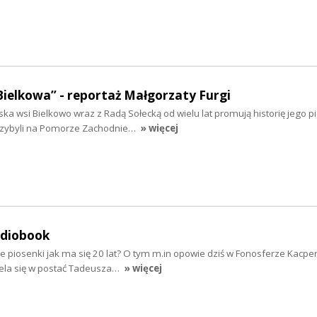
Bielkowa” - reportaż Małgorzaty Furgi
ska wsi Bielkowo wraz z Radą Sołecką od wielu lat promują historię jego 
rzybyli na Pomorze Zachodnie…
» więcej
udiobook
e piosenki jak ma się 20 lat? O tym m.in opowie dziś w Fonosferze Kacpe
iela się w postać Tadeusza…
» więcej