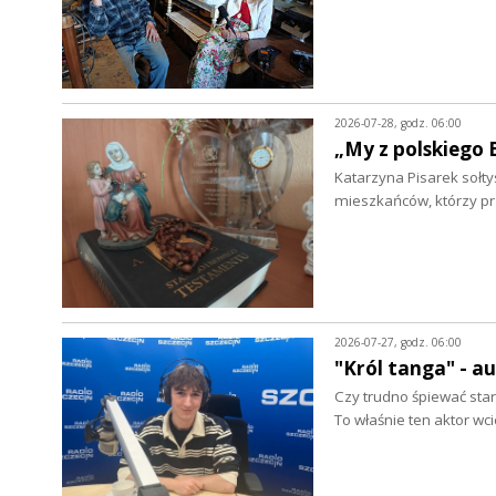
2026-07-28, godz. 06:00
„My z polskiego 
Katarzyna Pisarek sołty
mieszkańców, którzy p
2026-07-27, godz. 06:00
"Król tanga" - a
Czy trudno śpiewać star
To właśnie ten aktor wc