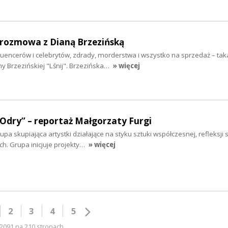
- rozmowa z Dianą Brzezińską
fluencerów i celebrytów, zdrady, morderstwa i wszystko na sprzedaż – taka
y Brzezińskiej "Lśnij". Brzezińska…
» więcej
 Odry” – reportaż Małgorzaty Furgi
a skupiająca artystki działające na styku sztuki współczesnej, refleksji s
. Grupa inicjuje projekty…
» więcej
2
3
4
5
2091 na 210 stronach