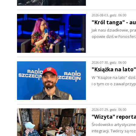
2026-08-03, godz. 06:00
"Król tanga" - 
Jak nasi dziadkowie, pr
opowie dziś w Fonosfer
2026-07-30, godz. 06:00
"Książka na lato"
W "Książce na lato" dz
i o tym co o zawał prz
2026-07-29, godz. 06:00
"Wizyta" report
Środowisko artystyczne w
integracji. Twórcy są r