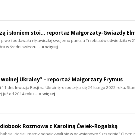
szą i słoniem stoi... reportaż Małgorzaty-Gwiazdy El
ła piwo i podawała rękawiczkę swojemu panu, a Trzebiatów odwiedziła w XV
tóra w średniowieczu…
» więcej
 wolnej Ukrainy” – reportaż Małgorzaty Frymus
y i 11 dni. Inwazja Rosji na Ukrainę rozpoczęła się 24 lutego 2022 roku. Sta
ej już od 2014 roku…
» więcej
audiobook Rozmowa z Karoliną Ćwiek-Rogalską
ababcie, ciocie i mamy odnajdywali się w powojennym Szczecinie? O tym 