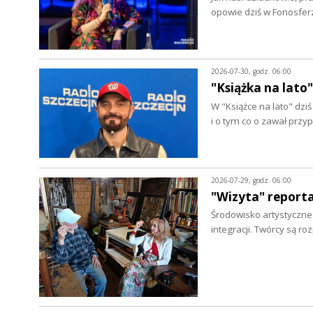
opowie dziś w Fonosfer
2026-07-30, godz. 06:00
"Książka na lato"
W "Książce na lato" dz
i o tym co o zawał prz
2026-07-29, godz. 06:00
"Wizyta" report
Środowisko artystyczne w
integracji. Twórcy są r