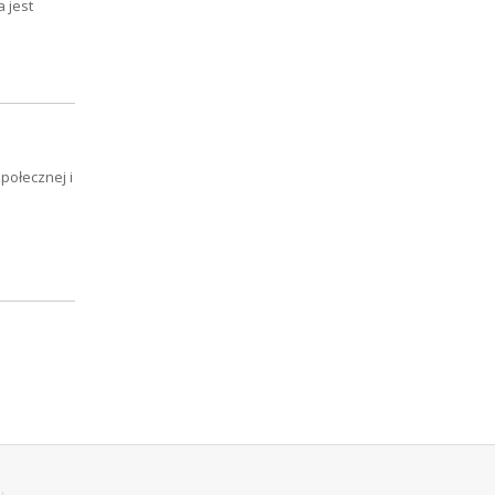
 jest
połecznej i