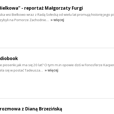
Bielkowa” - reportaż Małgorzaty Furgi
ska wsi Bielkowo wraz z Radą Sołecką od wielu lat promują historię jego 
rzybyli na Pomorze Zachodnie…
» więcej
udiobook
e piosenki jak ma się 20 lat? O tym m.in opowie dziś w Fonosferze Kacpe
iela się w postać Tadeusza…
» więcej
- rozmowa z Dianą Brzezińską