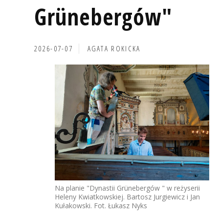
Grünebergów"
2026-07-07
AGATA ROKICKA
Na planie "Dynastii Grünebergów " w reżyserii
Heleny Kwiatkowskiej. Bartosz Jurgiewicz i Jan
Kułakowski. Fot. Łukasz Nyks