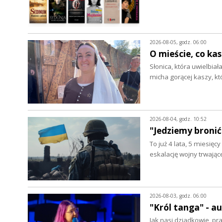
2026-08-05, godz. 06:00
O mieście, co ka
Słonica, która uwielbia
micha gorącej kaszy, k
2026-08-04, godz. 10:52
"Jedziemy bronić
To już 4 lata, 5 miesięc
eskalację wojny trwając
2026-08-03, godz. 06:00
"Król tanga" - 
Jak nasi dziadkowie, pr