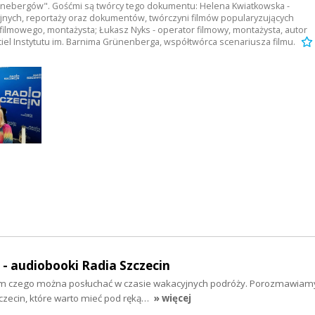
Grünebergów". Gośćmi są twórcy tego dokumentu: Helena Kwiatkowska -
yjnych, reportaży oraz dokumentów, twórczyni filmów popularyzujących
 filmowego, montażysta; Łukasz Nyks - operator filmowy, montażysta, autor
ciel Instytutu im. Barnima Grünenberga, współtwórca scenariusza filmu.
" - audiobooki Radia Szczecin
tym czego można posłuchać w czasie wakacyjnych podróży. Porozmawiam
zecin, które warto mieć pod ręką…
» więcej