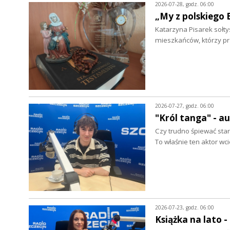
2026-07-28, godz. 06:00
„My z polskiego 
Katarzyna Pisarek sołty
mieszkańców, którzy p
2026-07-27, godz. 06:00
"Król tanga" - a
Czy trudno śpiewać star
To właśnie ten aktor wc
2026-07-23, godz. 06:00
Książka na lato 