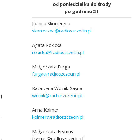
od poniedziałku do środy
po godzinie 21
Joanna Skonieczna
skonieczna@radioszczecin.pl
Agata Rokicka
rokicka@radioszczecin.pl
Małgorzata Furga
furga@radioszczecin.pl
Katarzyna Wolnik-Sayna
wolnik@radioszczecin.pl
at
Anna Kolmer
.
kolmer@radioszczecin.pl
Małgorzata Frymus
frymus@radioszczecin.pl