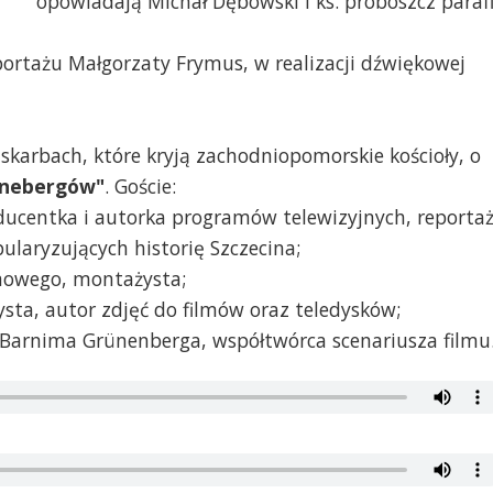
opowiadają Michał Dębowski i ks. proboszcz parafi
eportażu Małgorzaty Frymus, w realizacji dźwiękowej
karbach, które kryją zachodniopomorskie kościoły, o
ünebergów"
. Goście:
ducentka i autorka programów telewizyjnych, reporta
laryzujących historię Szczecina;
lmowego, montażysta;
sta, autor zdjęć do filmów oraz teledysków;
m. Barnima Grünenberga, współtwórca scenariusza filmu