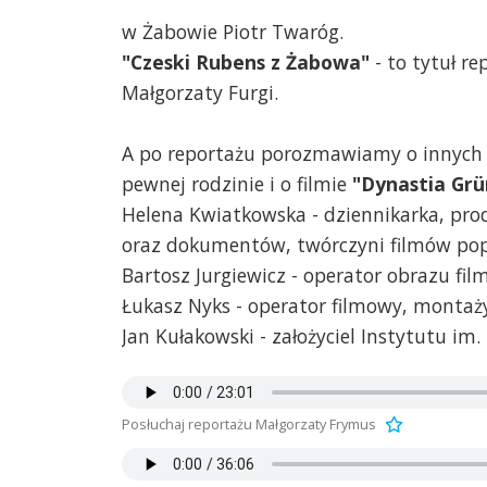
w Żabowie Piotr Twaróg.
"Czeski Rubens z Żabowa"
- to tytuł r
Małgorzaty Furgi.
A po reportażu porozmawiamy o innych s
pewnej rodzinie i o filmie
"Dynastia Gr
Helena Kwiatkowska - dziennikarka, pro
oraz dokumentów, twórczyni filmów popu
Bartosz Jurgiewicz - operator obrazu fi
Łukasz Nyks - operator filmowy, montaży
Jan Kułakowski - założyciel Instytutu i
Posłuchaj reportażu Małgorzaty Frymus