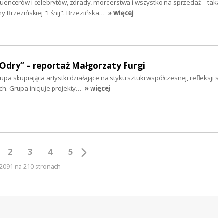
fluencerów i celebrytów, zdrady, morderstwa i wszystko na sprzedaż – taka
y Brzezińskiej "Lśnij". Brzezińska…
» więcej
 Odry” – reportaż Małgorzaty Furgi
a skupiająca artystki działające na styku sztuki współczesnej, refleksji s
. Grupa inicjuje projekty…
» więcej
2
3
4
5
2091 na 210 stronach