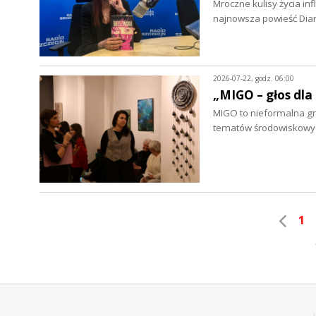
Mroczne kulisy życia in
najnowsza powieść Dian
2026-07-22, godz. 06:00
„MIGO – głos dla
MIGO to nieformalna grup
tematów środowiskowych
1