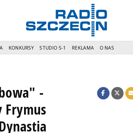
A
KONKURSY
STUDIO S-1
REKLAMA
O NAS
abowa" -
y Frymus
Dynastia