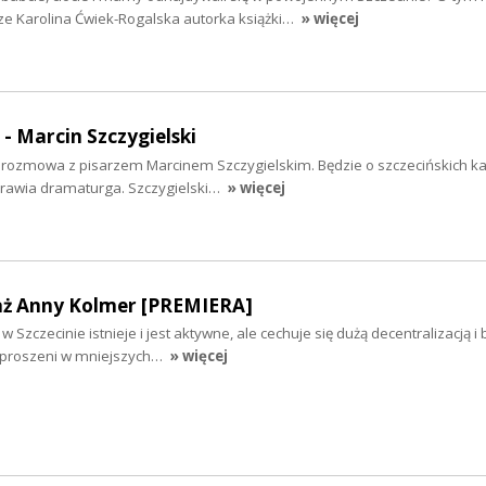
ze Karolina Ćwiek-Rogalska autorka książki…
» więcej
 - Marcin Szczygielski
iś rozmowa z pisarzem Marcinem Szczygielskim. Będzie o szczecińskich k
yprawia dramaturga. Szczygielski…
» więcej
aż Anny Kolmer [PREMIERA]
 Szczecinie istnieje i jest aktywne, ale cechuje się dużą decentralizacją i
ozproszeni w mniejszych…
» więcej