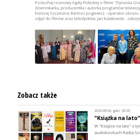
Posłuchaj rozmowy Agaty Rokickiej o filmie "Dynastia 
dziennikarka, producentka i autorka programów telewiz
historię Szczecina; Bartosz Jurgiewicz - operator obrazu
zdjęć do filmów oraz teledysków; Jan Kułakowski - założy
Zobacz także
2026-08-06, godz. 06:00
"Książka na lato
W "Książce na lato" o 
audiobookach Radia Szc