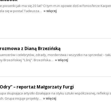
e piosenki jak ma się 20 lat? O tym m.in opowie dziś w Fonosferze Kacpe
iela się w postać Tadeusza…
» więcej
- rozmowa z Dianą Brzezińską
fluencerów i celebrytów, zdrady, morderstwa i wszystko na sprzedaż – taka
y Brzezińskiej "Lśnij". Brzezińska…
» więcej
 Odry” – reportaż Małgorzaty Furgi
a skupiająca artystki działające na styku sztuki współczesnej, refleksji s
. Grupa inicjuje projekty…
» więcej