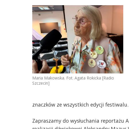
Maria Makowska. Fot. Agata Rokicka [Radio
Szczecin]
znaczków ze wszystkich edycji festiwalu.
Zapraszamy do wysłuchania reportażu A
realizacji dźwiękowej Aleksandry Mazur-