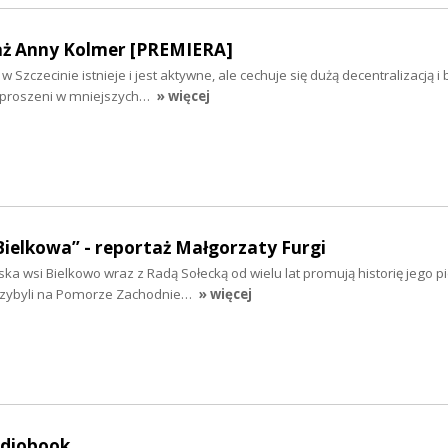
aż Anny Kolmer [PREMIERA]
 Szczecinie istnieje i jest aktywne, ale cechuje się dużą decentralizacją i
ozproszeni w mniejszych…
» więcej
Bielkowa” - reportaż Małgorzaty Furgi
ska wsi Bielkowo wraz z Radą Sołecką od wielu lat promują historię jego 
rzybyli na Pomorze Zachodnie…
» więcej
udiobook