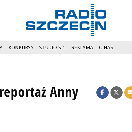
A
KONKURSY
STUDIO S-1
REKLAMA
O NAS
 reportaż Anny