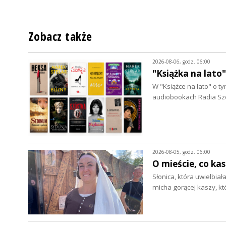
Zobacz także
2026-08-06, godz. 06:00
"Książka na lato
W "Książce na lato" o 
audiobookach Radia Szc
2026-08-05, godz. 06:00
O mieście, co ka
Słonica, która uwielbia
micha gorącej kaszy, k