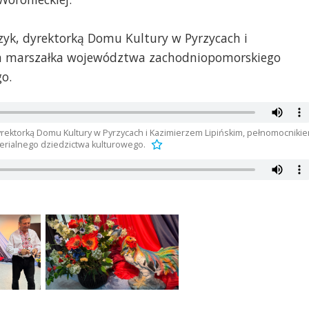
yk, dyrektorką Domu Kultury w Pyrzycach i
m marszałka województwa zachodniopomorskiego
o.
yrektorką Domu Kultury w Pyrzycach i Kazimierzem Lipińskim, pełnomocniki
rialnego dziedzictwa kulturowego.