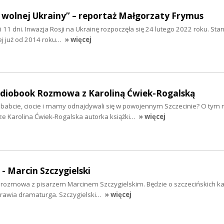
 wolnej Ukrainy” – reportaż Małgorzaty Frymus
y i 11 dni. Inwazja Rosji na Ukrainę rozpoczęła się 24 lutego 2022 roku. Sta
ej już od 2014 roku…
» więcej
audiobook Rozmowa z Karoliną Ćwiek-Rogalską
ababcie, ciocie i mamy odnajdywali się w powojennym Szczecinie? O tym 
ze Karolina Ćwiek-Rogalska autorka książki…
» więcej
 - Marcin Szczygielski
iś rozmowa z pisarzem Marcinem Szczygielskim. Będzie o szczecińskich k
yprawia dramaturga. Szczygielski…
» więcej