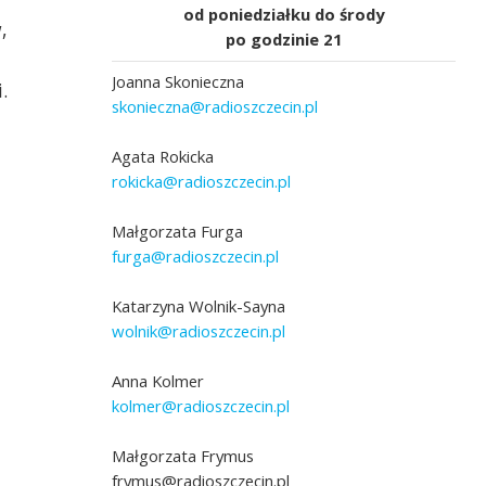
od poniedziałku do środy
,
po godzinie 21
Joanna Skonieczna
.
skonieczna@radioszczecin.pl
Agata Rokicka
rokicka@radioszczecin.pl
Małgorzata Furga
furga@radioszczecin.pl
Katarzyna Wolnik-Sayna
wolnik@radioszczecin.pl
Anna Kolmer
kolmer@radioszczecin.pl
Małgorzata Frymus
frymus@radioszczecin.pl