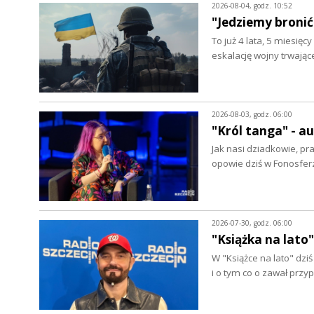
2026-08-04, godz. 10:52
"Jedziemy bronić
To już 4 lata, 5 miesięc
eskalację wojny trwając
2026-08-03, godz. 06:00
"Król tanga" - 
Jak nasi dziadkowie, pr
opowie dziś w Fonosfer
2026-07-30, godz. 06:00
"Książka na lato"
W "Książce na lato" dz
i o tym co o zawał prz