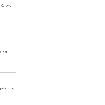
r Kujawa.
 jest
połecznej i