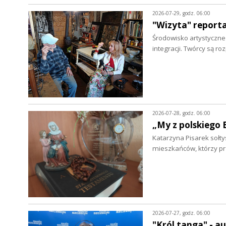
2026-07-29, godz. 06:00
"Wizyta" report
Środowisko artystyczne w
integracji. Twórcy są r
2026-07-28, godz. 06:00
„My z polskiego 
Katarzyna Pisarek sołty
mieszkańców, którzy p
2026-07-27, godz. 06:00
"Król tanga" - a