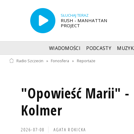
SŁUCHAJ TERAZ
RUSH - MANHATTAN
PROJECT
WIADOMOŚCI
PODCASTY
MUZYK
Radio Szczecin
»
Fonosfera
»
Reportaże
"Opowieść Marii" -
Kolmer
2026-07-08
AGATA ROKICKA