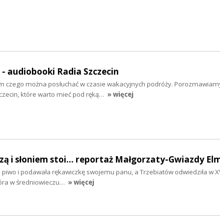
" - audiobooki Radia Szczecin
tym czego można posłuchać w czasie wakacyjnych podróży. Porozmawiam
zecin, które warto mieć pod ręką…
» więcej
szą i słoniem stoi... reportaż Małgorzaty-Gwiazdy El
ła piwo i podawała rękawiczkę swojemu panu, a Trzebiatów odwiedziła w XV
tóra w średniowieczu…
» więcej