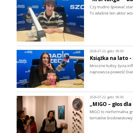
Czy trudno śpiewać star
To właśnie ten aktor wc
2026-07-23, godz. 06:00
Książka na lato 
Mroczne kulisy życia in
najnowsza powieść Dian
2026-07-22, godz. 06:00
„MIGO – głos dla
MIGO to nieformalna grup
tematów środowiskowych