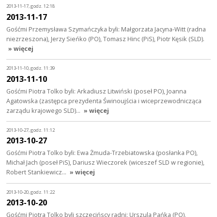
2013-11-17, godz. 12:18
2013-11-17
Gośćmi Przemysława Szymańczyka byli: Małgorzata Jacyna-Witt (radna
niezrzeszona), Jerzy Sieńko (PO), Tomasz Hinc (PiS), Piotr Kęsik (SLD).
» więcej
2013-11-10, godz. 11:39
2013-11-10
Gośćmi Piotra Tolko byli: Arkadiusz Litwiński (poseł PO), Joanna
Agatowska (zastępca prezydenta Świnoujścia i wiceprzewodnicząca
zarządu krajowego SLD)…
» więcej
2013-10-27, godz. 11:12
2013-10-27
Gośćmi Piotra Tolko byli: Ewa Żmuda-Trzebiatowska (posłanka PO),
Michał Jach (poseł PiS), Dariusz Wieczorek (wiceszef SLD w regionie),
Robert Stankiewicz…
» więcej
2013-10-20, godz. 11:22
2013-10-20
Gośćmi Piotra Tolko byli szczecińscy radni: Urszula Pańka (PO),