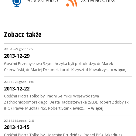
PODCAST AUDIO
AKTUALNOŚCI RSS
Zobacz także
2013-12-29, godz. 12:50
2013-12-29
Gośćmi Przemysława Szymańczyka byli politolodzy: dr Marek
Czerwiński, dr Maciej Drzonek i prof. Krzysztof Kowalczyk.
» więcej
2013-12-22, godz. 11:05
2013-12-22
Gośćmi Piotra Tolko byli radni Sejmiku Województwa
Zachodniopomorskiego: Beata Radziszewska (SLD), Robert Zdobylak
(PO), Paweł Mucha (PiS), Robert Stankiewicz…
» więcej
2013-12-15, godz. 12:46
2013-12-15
Gośćmi Piotra Tolko byli: Joachim Brudziński (poseł PiS), Arkadiusz