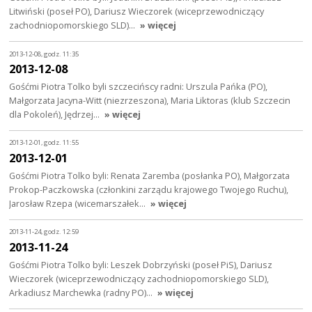
Litwiński (poseł PO), Dariusz Wieczorek (wiceprzewodniczący
zachodniopomorskiego SLD)…
» więcej
2013-12-08, godz. 11:35
2013-12-08
Gośćmi Piotra Tolko byli szczecińscy radni: Urszula Pańka (PO),
Małgorzata Jacyna-Witt (niezrzeszona), Maria Liktoras (klub Szczecin
dla Pokoleń), Jędrzej…
» więcej
2013-12-01, godz. 11:55
2013-12-01
Gośćmi Piotra Tolko byli: Renata Zaremba (posłanka PO), Małgorzata
Prokop-Paczkowska (członkini zarządu krajowego Twojego Ruchu),
Jarosław Rzepa (wicemarszałek…
» więcej
2013-11-24, godz. 12:59
2013-11-24
Gośćmi Piotra Tolko byli: Leszek Dobrzyński (poseł PiS), Dariusz
Wieczorek (wiceprzewodniczący zachodniopomorskiego SLD),
Arkadiusz Marchewka (radny PO)…
» więcej