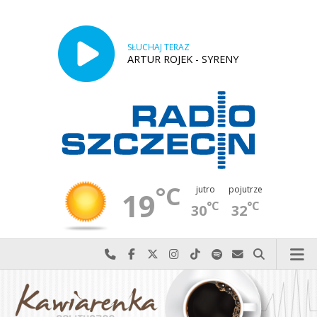
SŁUCHAJ TERAZ
ARTUR ROJEK - SYRENY
°C
jutro
pojutrze
19
°C
°C
30
32
Najlepiej po prostu do nas zadzwoń
Odwiedź nas na Facebook-u
Odwiedź nas na X
Odwiedź nas na Instagram-ie
Odwiedź nas na TikTok-u
Szukaj nas na Spotify
Wyślij do nas w
Szukaj