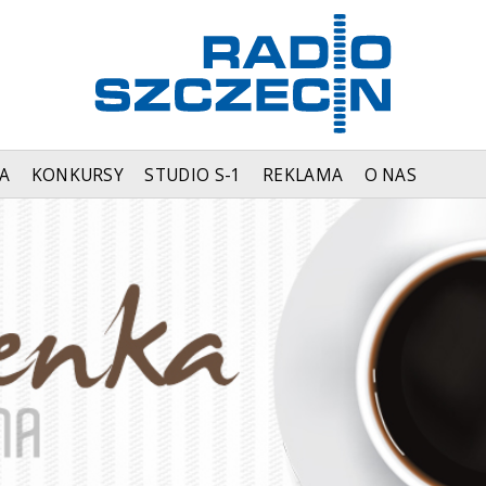
A
KONKURSY
STUDIO S-1
REKLAMA
O NAS