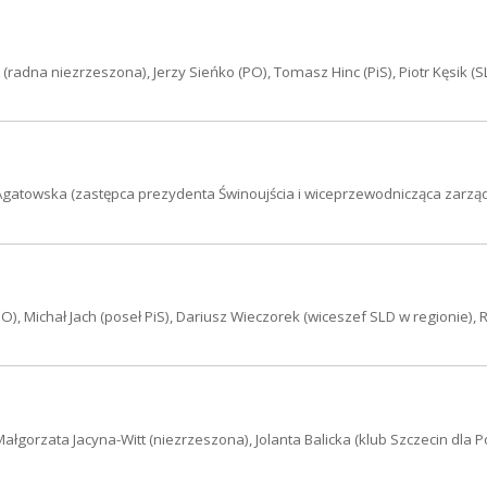
adna niezrzeszona), Jerzy Sieńko (PO), Tomasz Hinc (PiS), Piotr Kęsik (S
na Agatowska (zastępca prezydenta Świnoujścia i wiceprzewodnicząca zarzą
, Michał Jach (poseł PiS), Dariusz Wieczorek (wiceszef SLD w regionie), 
ałgorzata Jacyna-Witt (niezrzeszona), Jolanta Balicka (klub Szczecin dla P