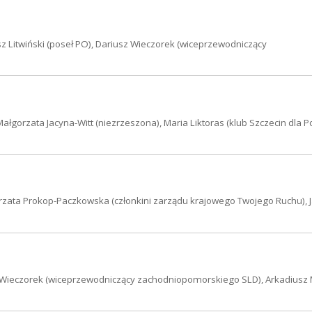
usz Litwiński (poseł PO), Dariusz Wieczorek (wiceprzewodniczący
Małgorzata Jacyna-Witt (niezrzeszona), Maria Liktoras (klub Szczecin dla P
orzata Prokop-Paczkowska (członkini zarządu krajowego Twojego Ruchu), 
iusz Wieczorek (wiceprzewodniczący zachodniopomorskiego SLD), Arkadius