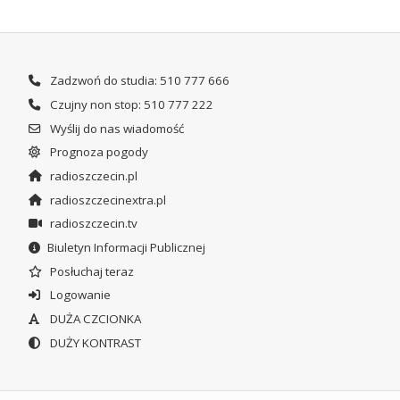
Zadzwoń do studia: 510 777 666
Czujny non stop: 510 777 222
Wyślij do nas wiadomość
Prognoza pogody
radioszczecin.pl
radioszczecinextra.pl
radioszczecin.tv
Biuletyn Informacji Publicznej
Posłuchaj teraz
Logowanie
DUŻA CZCIONKA
DUŻY KONTRAST