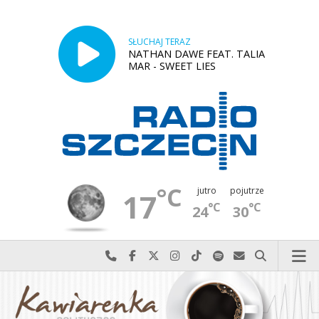
SŁUCHAJ TERAZ
NATHAN DAWE FEAT. TALIA
MAR - SWEET LIES
°C
jutro
pojutrze
17
°C
°C
24
30
Najlepiej po prostu do nas zadzwoń
Odwiedź nas na Facebook-u
Odwiedź nas na X
Odwiedź nas na Instagram-ie
Odwiedź nas na TikTok-u
Szukaj nas na Spotify
Wyślij do nas w
Szukaj