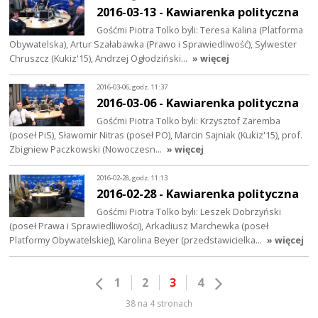
2016-03-13 - Kawiarenka polityczna
Gośćmi Piotra Tolko byli: Teresa Kalina (Platforma
Obywatelska), Artur Szałabawka (Prawo i Sprawiedliwość), Sylwester
Chruszcz (Kukiz'15), Andrzej Ogłodziński…
» więcej
2016-03-06, godz. 11:37
2016-03-06 - Kawiarenka polityczna
Gośćmi Piotra Tolko byli: Krzysztof Zaremba
(poseł PiS), Sławomir Nitras (poseł PO), Marcin Sajniak (Kukiz'15), prof.
Zbigniew Paczkowski (Nowoczesn…
» więcej
2016-02-28, godz. 11:13
2016-02-28 - Kawiarenka polityczna
Gośćmi Piotra Tolko byli: Leszek Dobrzyński
(poseł Prawa i Sprawiedliwości), Arkadiusz Marchewka (poseł
Platformy Obywatelskiej), Karolina Beyer (przedstawicielka…
» więcej
1
2
3
4
38 na 4 stronach