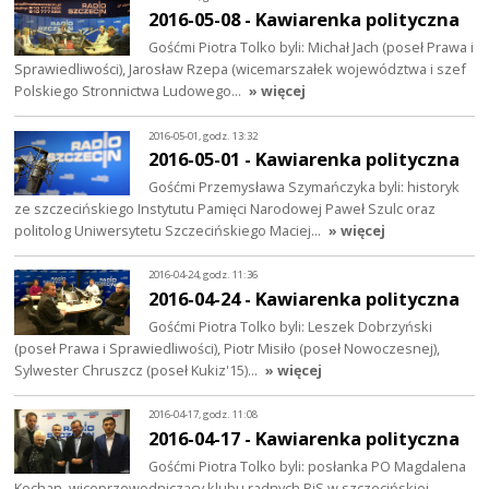
2016-05-08 - Kawiarenka polityczna
Gośćmi Piotra Tolko byli: Michał Jach (poseł Prawa i
Sprawiedliwości), Jarosław Rzepa (wicemarszałek województwa i szef
Polskiego Stronnictwa Ludowego…
» więcej
2016-05-01, godz. 13:32
2016-05-01 - Kawiarenka polityczna
Gośćmi Przemysława Szymańczyka byli: historyk
ze szczecińskiego Instytutu Pamięci Narodowej Paweł Szulc oraz
politolog Uniwersytetu Szczecińskiego Maciej…
» więcej
2016-04-24, godz. 11:36
2016-04-24 - Kawiarenka polityczna
Gośćmi Piotra Tolko byli: Leszek Dobrzyński
(poseł Prawa i Sprawiedliwości), Piotr Misiło (poseł Nowoczesnej),
Sylwester Chruszcz (poseł Kukiz'15)…
» więcej
2016-04-17, godz. 11:08
2016-04-17 - Kawiarenka polityczna
Gośćmi Piotra Tolko byli: posłanka PO Magdalena
Kochan, wiceprzewodniczący klubu radnych PiS w szczecińskiej