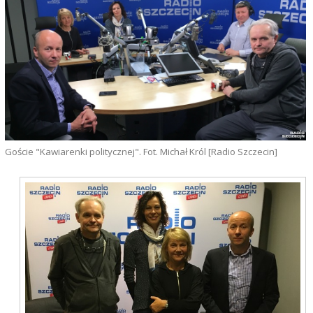
Goście "Kawiarenki politycznej". Fot. Michał Król [Radio Szczecin]