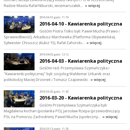
Radzie Miasta Rafał Niburski, wicemarszałek…
» więcej
2016-04-10, godz. 11:19
2016-04-10 - Kawiarenka polityczna
Gośćmi Piotra Tolko byli: Paweł Mucha (Prawo i
Sprawiedliwość), Arkadiusz Marchewka (Platforma Obywatelska),
Sylwester Chruszcz (Kukiz'15), Rafał Zahorski…
» więcej
2016-04-03, godz. 12:12
2016-04-03 - Kawiarenka polityczna
Gośćmi red. Przemysława Szymańczyka i
"Kawiarenki politycznej" byli: socjolog Waldemar Urbanik oraz
politolodzy Maciej Drzonek i Tomasz Czapiewski.
» więcej
2016-03-20, godz. 11:30
2016-03-20 - Kawiarenka polityczna
Gośćmi Przemysława Szymańczyka byli:
Magdalena Kochan (posłanka PO), Jarosław Rzepa (przewodniczący
PSL na Pomorzu Zachodnim), Paweł Mucha (społeczny…
» więcej
2016-03-13, godz. 11:35