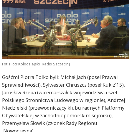
Fot. Piotr Kołodziejski [Radio Szczecin]
Gośćmi Piotra Tolko byli: Michał Jach (poseł Prawa i
Sprawiedliwości), Sylwester Chruszcz (poseł Kukiz'15),
Jarosław Rzepa (wicemarszałek województwa i szef
Polskiego Stronnictwa Ludowego w regionie), Andrzej
Niedzielski (przewodniczący klubu radnych Platformy
Obywatelskiej w zachodniopomorskim sejmiku),
Przemysław Słowik (członek Rady Regionu
.Nowoczesna).