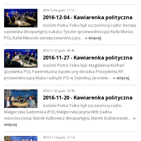
2016-12-04, godz. 11:12
2016-12-04 - Kawiarenka polityczna
Gośćmi Piotra Tolko byli szczecińscy radni: Renata
Łażewska (Bezpartyjni), Łukasz Tyszler (przewodniczący Rady Miasta,
PO), Rafał Niburski (wiceprzewodniczący…
» więcej
2016-11-27, godz. 08:40
2016-11-27 - Kawiarenka polityczna
Gośćmi Piotra Tolko byli: Magdalena Kochan
(posłanka PO), Paweł Mucha (społeczny doradca Prezydenta RP,
przewodniczący klubu radnych PiS w Sejmiku), Jarosław…
» więcej
2016-11-20, godz. 10:39
2016-11-20 - Kawiarenka polityczna
Gośćmi Piotra Tolko byli szczecińscy radni:
Małgorzata Gadomska (PO), Małgorzata Jacyna-Witt (radna
niezrzeszona), Marek Kolbowicz (Bezpartyjni), Marek Duklanowski…
»
więcej
2016-11-13, godz. 11:14