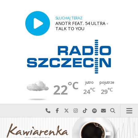
SŁUCHAJ TERAZ
ANOTR FEAT. 54 ULTRA -
TALK TO YOU
°C
jutro
pojutrze
22
°C
°C
24
29
Najlepiej po prostu do nas zadzwoń
Odwiedź nas na Facebook-u
Odwiedź nas na X
Odwiedź nas na Instagram-ie
Odwiedź nas na TikTok-u
Szukaj nas na Spotify
Wyślij do nas w
Szukaj