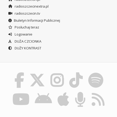
radioszczecinextra.pl
radioszczecin.tv
Biuletyn Informacji Publicznej
Posłuchaj teraz
Logowanie
DUŻA CZCIONKA
DUŻY KONTRAST