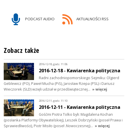
PODCAST AUDIO
AKTUALNOŚCI RSS
Zobacz także
2016-12-18, godz. 11:06
2016-12-18 - Kawiarenka polityczna
Radni zachodniopomorskiego Sejmiku: Olgierd
Geblewicz (PO), Paweł Mucha (PiS), Jarosław Rzepa (PSL) i Dariusz
Wieczorek (SLD) wzięli udział w przedświątecznej…
» więcej
2016-12-11, godz. 11:10
2016-12-11 - Kawiarenka polityczna
Gośćmi Piotra Tolko byli: Magdalena Kochan
(posłanka Platformy Obywatelskiej), Leszek Dobrzyński (poseł Prawa i
Sprawiedliwości), Piotr Misiło (poseł .Nowoczesnej)…
» więcej