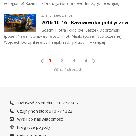
w regionie), Kazimierz Drzazga (wiceprzewodniczący…
» więcej
2016-10-16, godz. 11:04
2016-10-16 - Kawiarenka polityczna
Gośćmi Piotra Tolko byli: Leszek Dobrzyński
(poseł Prawa i Sprawiedliwości), Piotr Misiło (poseł .Nowoczesnej),
Wojciech Dorżynkiewicz (miejski radny klubu…
» więcej
1
2
3
4
38 na 4 stronach
Zadzwoń do studia: 510 777 666
Czujny non stop: 510 777 222
Wyślij do nas wiadomość
Prognoza pogody
radioszczecin.pl