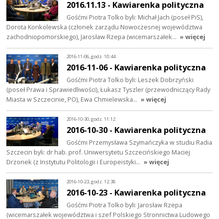
2016.11.13 - Kawiarenka polityczna
Gośćmi Piotra Tolko byli: Michał Jach (poseł PiS),
Dorota Konkolewska (członek zarządu Nowoczesnej województwa
zachodniopomorskiego), Jarosław Rzepa (wicemarszałek…
» więcej
2016-11-06, godz. 10:44
2016-11-06 - Kawiarenka polityczna
Gośćmi Piotra Tolko byli: Leszek Dobrzyński
(poseł Prawa i Sprawiedliwości), Łukasz Tyszler (przewodniczący Rady
Miasta w Szczecinie, PO), Ewa Chmielewska…
» więcej
2016-10-30, godz. 11:12
2016-10-30 - Kawiarenka polityczna
Gośćmi Przemysława Szymańczyka w studiu Radia
Szczecin byli: dr hab. prof. Uniwersytetu Szczecińskiego Maciej
Drzonek (z Instytutu Politologii i Europeistyki…
» więcej
2016-10-23, godz. 12:38
2016-10-23 - Kawiarenka polityczna
Gośćmi Piotra Tolko byli: Jarosław Rzepa
(wicemarszałek województwa i szef Polskiego Stronnictwa Ludowego