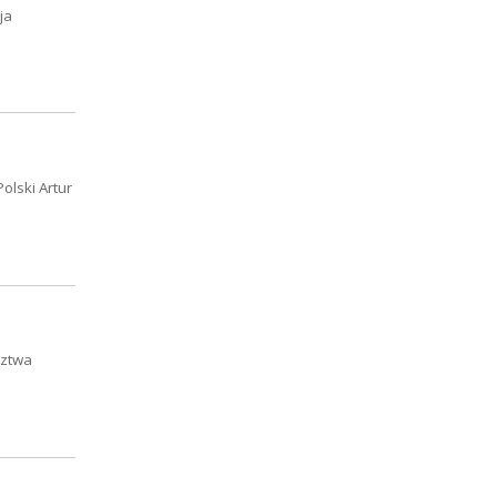
ja
olski Artur
dztwa