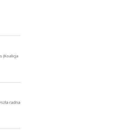
 (Koalicja
yszła radna