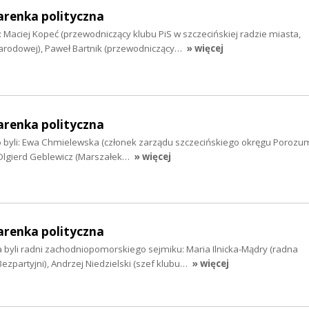
arenka polityczna
i: Maciej Kopeć (przewodniczący klubu PiS w szczecińskiej radzie miasta,
narodowej), Paweł Bartnik (przewodniczący…
» więcej
arenka polityczna
o byli: Ewa Chmielewska (członek zarządu szczecińskiego okręgu Porozum
, Olgierd Geblewicz (Marszałek…
» więcej
arenka polityczna
 byli radni zachodniopomorskiego sejmiku: Maria Ilnicka-Mądry (radna
ezpartyjni), Andrzej Niedzielski (szef klubu…
» więcej