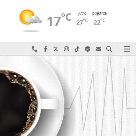
°C
jutro
pojutrze
17
°C
°C
27
22
Najlepiej po prostu do nas zadzwoń
Odwiedź nas na Facebook-u
Odwiedź nas na X
Odwiedź nas na Instagram-ie
Odwiedź nas na TikTok-u
Szukaj nas na Spotify
Wyślij do nas 
Szukaj