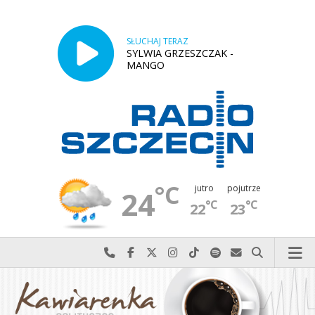
SŁUCHAJ TERAZ
SYLWIA GRZESZCZAK -
MANGO
°C
jutro
pojutrze
24
°C
°C
22
23
Najlepiej po prostu do nas zadzwoń
Odwiedź nas na Facebook-u
Odwiedź nas na X
Odwiedź nas na Instagram-ie
Odwiedź nas na TikTok-u
Szukaj nas na Spotify
Wyślij do nas w
Szukaj