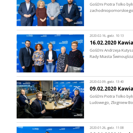
Gośćmi Piotra Tolko byli
zachodniopomorskiego 
2020-02-16, godz. 10:13
16.02.2020 Kawi
Gośćmi Andrzeja Kutys
Rady Miasta Świnoujśc
2020-02-09, godz. 13:40
09.02.2020 Kawi
Gośćmi Piotra Tolko byli
Ludowego, Zbigniew Bo
2020-01-26, godz. 11:08