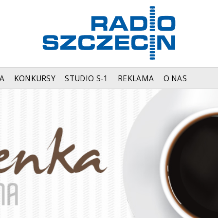
A
KONKURSY
STUDIO S-1
REKLAMA
O NAS