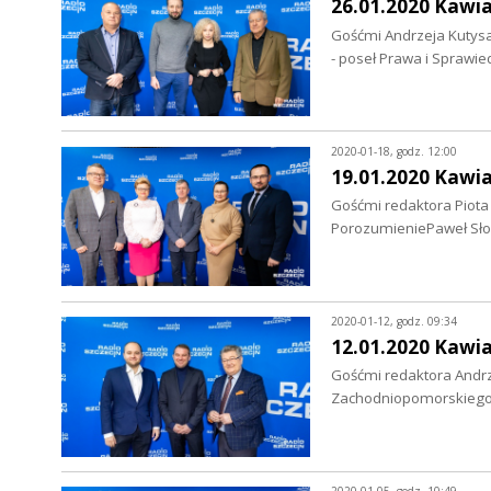
26.01.2020 Kawi
Gośćmi Andrzeja Kutysa
- poseł Prawa i Sprawi
2020-01-18, godz. 12:00
19.01.2020 Kawi
Gośćmi redaktora Piota T
PorozumieniePaweł Słom
2020-01-12, godz. 09:34
12.01.2020 Kawi
Gośćmi redaktora Andr
Zachodniopomorskiego,