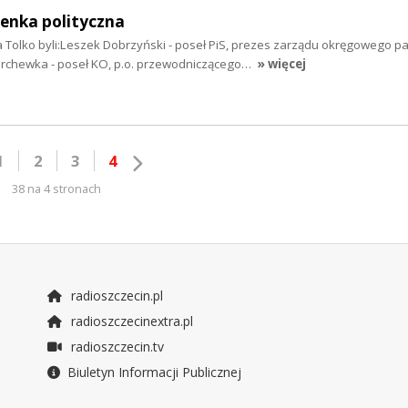
enka polityczna
 Tolko byli:Leszek Dobrzyński - poseł PiS, prezes zarządu okręgowego par
rchewka - poseł KO, p.o. przewodniczącego…
» więcej
1
2
3
4
38 na 4 stronach
radioszczecin.pl
radioszczecinextra.pl
radioszczecin.tv
Biuletyn Informacji Publicznej