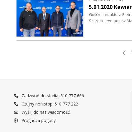
2020-01-05, godz. 10:49
5.01.2020 Kawiar
Gośćmi redaktora Piotra
SzczecinieArkadiusz Ma
Zadzwoń do studia: 510 777 666
Czujny non stop: 510 777 222
Wyślij do nas wiadomość
Prognoza pogody