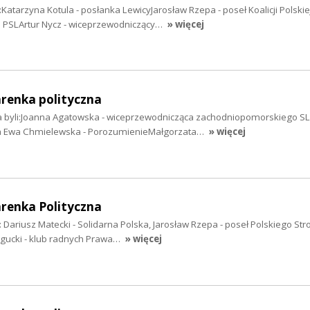
:Katarzyna Kotula - posłanka LewicyJarosław Rzepa - poseł Koalicji Polskie
PSLArtur Nycz - wiceprzewodniczący…
» więcej
arenka polityczna
a byli:Joanna Agatowska - wiceprzewodnicząca zachodniopomorskiego SL
ia Ewa Chmielewska - PorozumienieMałgorzata…
» więcej
arenka Polityczna
: Dariusz Matecki - Solidarna Polska, Jarosław Rzepa - poseł Polskiego St
gucki - klub radnych Prawa…
» więcej