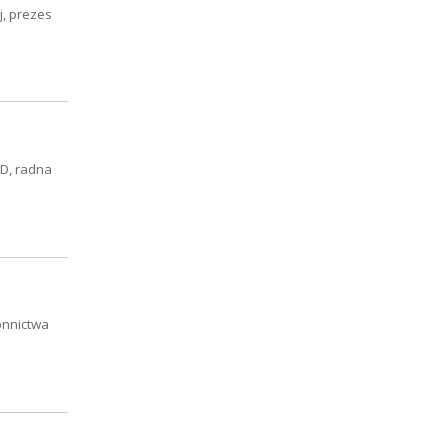
j, prezes
D, radna
ronnictwa