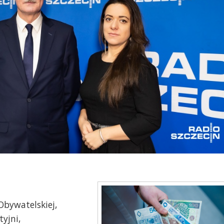
Obywatelskiej,
yjni,