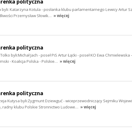
arenka polityczna
 byli: Katarzyna Kotula - posłanka klubu parlamentarnego Lewicy Artur 
edliwości Przemysław Słowik…
» więcej
arenka polityczna
olko byli:Michał Jach - poseł PiS Artur Łącki - poseł KO Ewa Chmielewska -
ski - Koalicja Polska - Polskie…
» więcej
arenka polityczna
zeja Kutysa byli:Zygmunt Dziewguć - wiceprzewodniczący Sejmiku Woje
 radny klubu Polskie Stronnictwo Ludowe…
» więcej