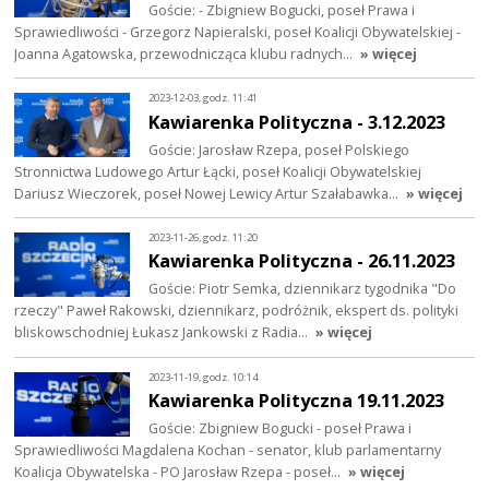
Goście: - Zbigniew Bogucki, poseł Prawa i
Sprawiedliwości - Grzegorz Napieralski, poseł Koalicji Obywatelskiej -
Joanna Agatowska, przewodnicząca klubu radnych…
» więcej
2023-12-03, godz. 11:41
Kawiarenka Polityczna - 3.12.2023
Goście: Jarosław Rzepa, poseł Polskiego
Stronnictwa Ludowego Artur Łącki, poseł Koalicji Obywatelskiej
Dariusz Wieczorek, poseł Nowej Lewicy Artur Szałabawka…
» więcej
2023-11-26, godz. 11:20
Kawiarenka Polityczna - 26.11.2023
Goście: Piotr Semka, dziennikarz tygodnika "Do
rzeczy" Paweł Rakowski, dziennikarz, podróżnik, ekspert ds. polityki
bliskowschodniej Łukasz Jankowski z Radia…
» więcej
2023-11-19, godz. 10:14
Kawiarenka Polityczna 19.11.2023
Goście: Zbigniew Bogucki - poseł Prawa i
Sprawiedliwości Magdalena Kochan - senator, klub parlamentarny
Koalicja Obywatelska - PO Jarosław Rzepa - poseł…
» więcej