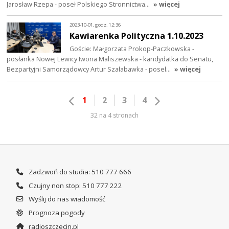
Jarosław Rzepa - poseł Polskiego Stronnictwa…
» więcej
2023-10-01, godz. 12:36
Kawiarenka Polityczna 1.10.2023
Goście: Małgorzata Prokop-Paczkowska -
posłanka Nowej Lewicy Iwona Maliszewska - kandydatka do Senatu,
Bezpartyjni Samorządowcy Artur Szałabawka - poseł…
» więcej
1
2
3
4
32 na 4 stronach
Zadzwoń do studia: 510 777 666
Czujny non stop: 510 777 222
Wyślij do nas wiadomość
Prognoza pogody
radioszczecin.pl