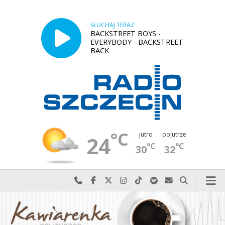
SŁUCHAJ TERAZ
BACKSTREET BOYS -
EVERYBODY - BACKSTREET
BACK
°C
jutro
pojutrze
24
°C
°C
30
32
Najlepiej po prostu do nas zadzwoń
Odwiedź nas na Facebook-u
Odwiedź nas na X
Odwiedź nas na Instagram-ie
Odwiedź nas na TikTok-u
Szukaj nas na Spotify
Wyślij do nas w
Szukaj