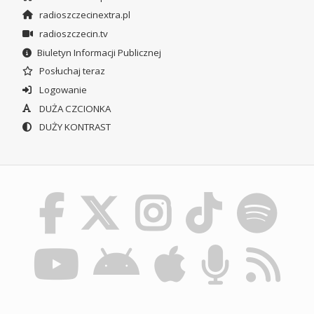
radioszczecinextra.pl
radioszczecin.tv
Biuletyn Informacji Publicznej
Posłuchaj teraz
Logowanie
DUŻA CZCIONKA
DUŻY KONTRAST