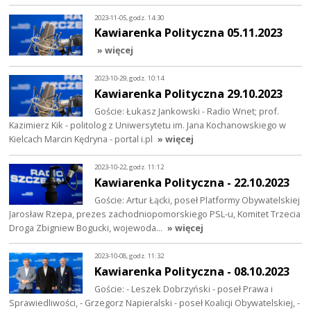
2023-11-05, godz. 14:30
Kawiarenka Polityczna 05.11.2023
» więcej
2023-10-29, godz. 10:14
Kawiarenka Polityczna 29.10.2023
Goście: Łukasz Jankowski - Radio Wnet; prof.
Kazimierz Kik - politolog z Uniwersytetu im. Jana Kochanowskiego w
Kielcach Marcin Kędryna - portal i.pl
» więcej
2023-10-22, godz. 11:12
Kawiarenka Polityczna - 22.10.2023
Goście: Artur Łącki, poseł Platformy Obywatelskiej
Jarosław Rzepa, prezes zachodniopomorskiego PSL-u, Komitet Trzecia
Droga Zbigniew Bogucki, wojewoda…
» więcej
2023-10-08, godz. 11:32
Kawiarenka Polityczna - 08.10.2023
Goście: - Leszek Dobrzyński - poseł Prawa i
Sprawiedliwości, - Grzegorz Napieralski - poseł Koalicji Obywatelskiej, -