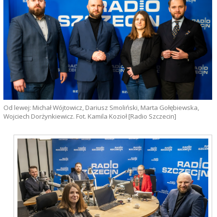
Od lewej: Michał Wójtowicz, Dariusz Smoliński, Marta Gołębiewska,
Wojciech Dorżynkiewicz. Fot. Kamila Kozioł [Radio Szczecin]