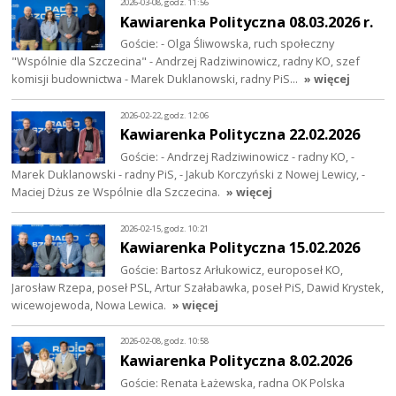
2026-03-08, godz. 11:56
Kawiarenka Polityczna 08.03.2026 r.
Goście: - Olga Śliwowska, ruch społeczny
"Wspólnie dla Szczecina" - Andrzej Radziwinowicz, radny KO, szef
komisji budownictwa - Marek Duklanowski, radny PiS…
» więcej
2026-02-22, godz. 12:06
Kawiarenka Polityczna 22.02.2026
Goście: - Andrzej Radziwinowicz - radny KO, -
Marek Duklanowski - radny PiS, - Jakub Korczyński z Nowej Lewicy, -
Maciej Dżus ze Wspólnie dla Szczecina.
» więcej
2026-02-15, godz. 10:21
Kawiarenka Polityczna 15.02.2026
Goście: Bartosz Arłukowicz, europoseł KO,
Jarosław Rzepa, poseł PSL, Artur Szałabawka, poseł PiS, Dawid Krystek,
wicewojewoda, Nowa Lewica.
» więcej
2026-02-08, godz. 10:58
Kawiarenka Polityczna 8.02.2026
Goście: Renata Łażewska, radna OK Polska