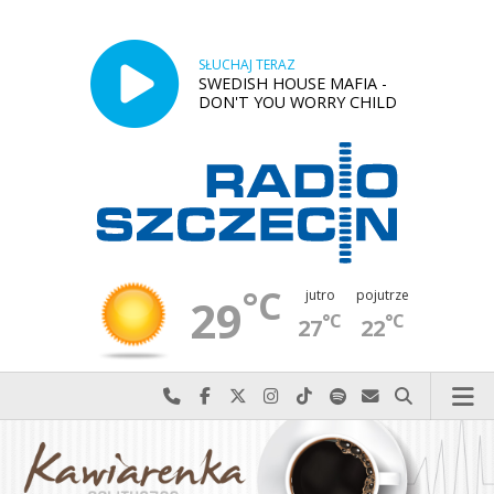
SŁUCHAJ TERAZ
SWEDISH HOUSE MAFIA -
DON'T YOU WORRY CHILD
°C
jutro
pojutrze
29
°C
°C
27
22
Najlepiej po prostu do nas zadzwoń
Odwiedź nas na Facebook-u
Odwiedź nas na X
Odwiedź nas na Instagram-ie
Odwiedź nas na TikTok-u
Szukaj nas na Spotify
Wyślij do nas w
Szukaj