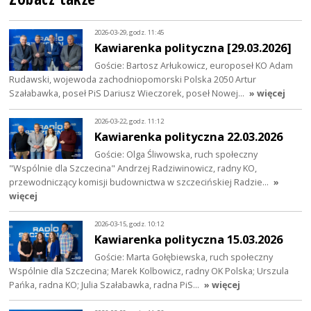
2026-03-29, godz. 11:45
Kawiarenka polityczna [29.03.2026]
Goście: Bartosz Arłukowicz, europoseł KO Adam
Rudawski, wojewoda zachodniopomorski Polska 2050 Artur
Szałabawka, poseł PiS Dariusz Wieczorek, poseł Nowej…
» więcej
2026-03-22, godz. 11:12
Kawiarenka polityczna 22.03.2026
Goście: Olga Śliwowska, ruch społeczny
"Wspólnie dla Szczecina" Andrzej Radziwinowicz, radny KO,
przewodniczący komisji budownictwa w szczecińskiej Radzie…
»
więcej
2026-03-15, godz. 10:12
Kawiarenka polityczna 15.03.2026
Goście: Marta Gołębiewska, ruch społeczny
Wspólnie dla Szczecina; Marek Kolbowicz, radny OK Polska; Urszula
Pańka, radna KO; Julia Szałabawka, radna PiS…
» więcej