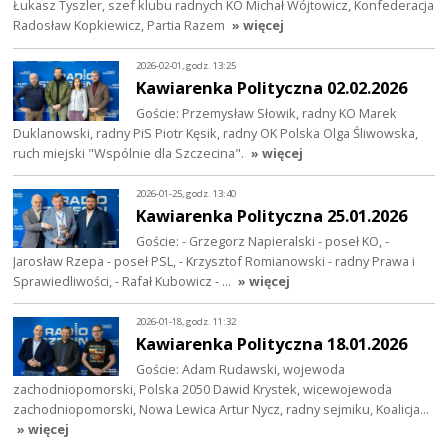
Łukasz Tyszler, szef klubu radnych KO Michał Wójtowicz, Konfederacja
Radosław Kopkiewicz, Partia Razem
» więcej
2026-02-01, godz. 13:25
Kawiarenka Polityczna 02.02.2026
Goście: Przemysław Słowik, radny KO Marek
Duklanowski, radny PiS Piotr Kęsik, radny OK Polska Olga Śliwowska,
ruch miejski "Wspólnie dla Szczecina".
» więcej
2026-01-25, godz. 13:40
Kawiarenka Polityczna 25.01.2026
Goście: - Grzegorz Napieralski - poseł KO, -
Jarosław Rzepa - poseł PSL, - Krzysztof Romianowski - radny Prawa i
Sprawiedliwości, - Rafał Kubowicz - …
» więcej
2026-01-18, godz. 11:32
Kawiarenka Polityczna 18.01.2026
Goście: Adam Rudawski, wojewoda
zachodniopomorski, Polska 2050 Dawid Krystek, wicewojewoda
zachodniopomorski, Nowa Lewica Artur Nycz, radny sejmiku, Koalicja…
» więcej