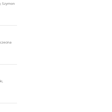
ja; Szymon
zczecina
i,