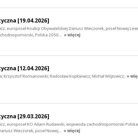
yczna [19.04.2026]
icz, europoseł Koalicji Obywatelskiej Dariusz Wieczorek, poseł Nowej Le
achodniopomorski, Polska 2050…
» więcej
yczna [12.04.2026]
a; Krzysztof Romianowski; Radosław Kopkiewicz; Michał Wójtowicz;
» wię
yczna [29.03.2026]
wicz, europoseł KO Adam Rudawski, wojewoda zachodniopomorski Polska
Dariusz Wieczorek, poseł Nowej…
» więcej