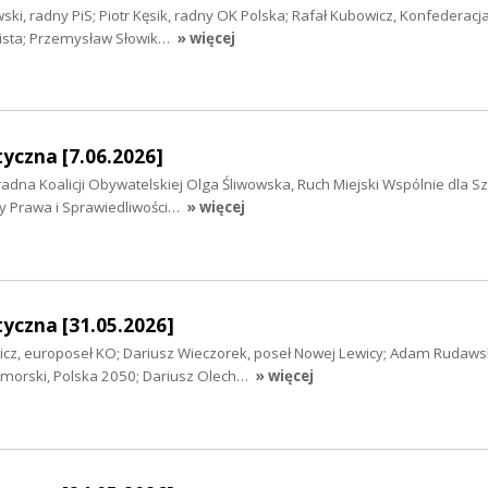
ki, radny PiS; Piotr Kęsik, radny OK Polska; Rafał Kubowicz, Konfederac
wista; Przemysław Słowik…
» więcej
yczna [7.06.2026]
radna Koalicji Obywatelskiej Olga Śliwowska, Ruch Miejski Wspólnie dla S
ny Prawa i Sprawiedliwości…
» więcej
yczna [31.05.2026]
wicz, europoseł KO; Dariusz Wieczorek, poseł Nowej Lewicy; Adam Rudawsk
orski, Polska 2050; Dariusz Olech…
» więcej