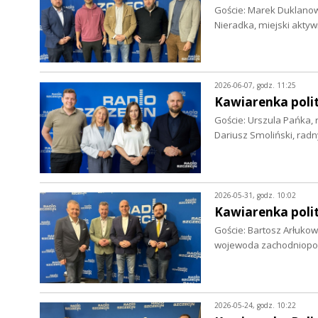
Goście: Marek Duklanows
Nieradka, miejski akty
2026-06-07, godz. 11:25
Kawiarenka polit
Goście: Urszula Pańka, 
Dariusz Smoliński, rad
2026-05-31, godz. 10:02
Kawiarenka polit
Goście: Bartosz Arłuko
wojewoda zachodniopom
2026-05-24, godz. 10:22