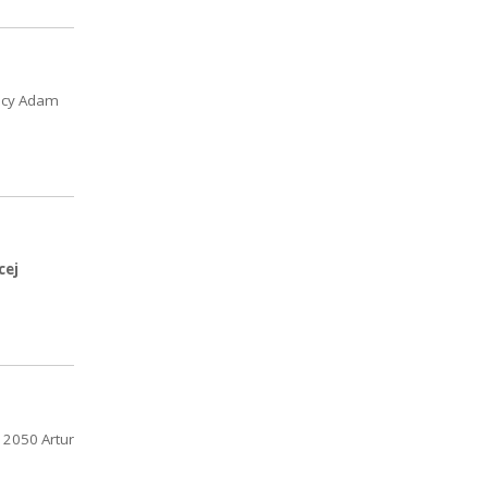
wicy Adam
cej
 2050 Artur