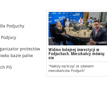
dla Podjuchy
 Podjucy
rganizator protestów
Widmo kolejnej inwestycji w
Podjuchach. Mieszkańcy mówią:
ciwko bazie paliw
nie
"Należy się liczyć ze zdaniem
ch PiS
mieszkańców Podjuch"