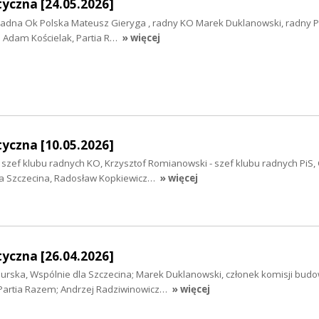
yczna [24.05.2026]
, radna Ok Polska Mateusz Gieryga , radny KO Marek Duklanowski, radny P
 Adam Kościelak, Partia R…
» więcej
yczna [10.05.2026]
- szef klubu radnych KO, Krzysztof Romianowski - szef klubu radnych PiS,
la Szczecina, Radosław Kopkiewicz…
» więcej
yczna [26.04.2026]
urska, Wspólnie dla Szczecina; Marek Duklanowski, członek komisji budo
, Partia Razem; Andrzej Radziwinowicz…
» więcej