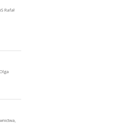
iS Rafał
 Olga
wnictwa,