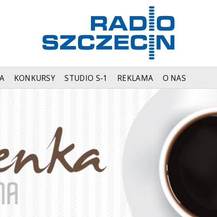
A
KONKURSY
STUDIO S-1
REKLAMA
O NAS