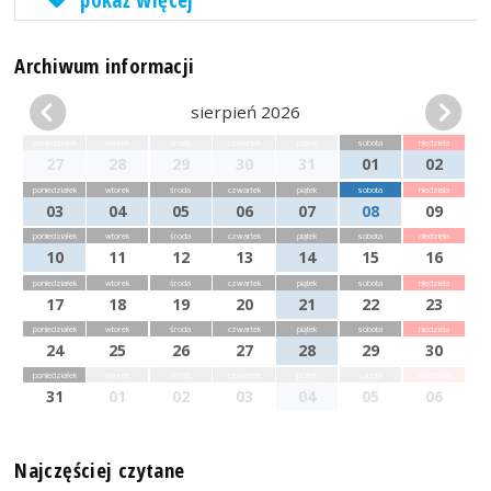
Archiwum informacji
sierpień 2026
poniedziałek
wtorek
środa
czwartek
piątek
sobota
niedziela
27
28
29
30
31
01
02
poniedziałek
wtorek
środa
czwartek
piątek
sobota
niedziela
03
04
05
06
07
08
09
poniedziałek
wtorek
środa
czwartek
piątek
sobota
niedziela
10
11
12
13
14
15
16
poniedziałek
wtorek
środa
czwartek
piątek
sobota
niedziela
17
18
19
20
21
22
23
poniedziałek
wtorek
środa
czwartek
piątek
sobota
niedziela
24
25
26
27
28
29
30
poniedziałek
wtorek
środa
czwartek
piątek
sobota
niedziela
31
01
02
03
04
05
06
Najczęściej czytane