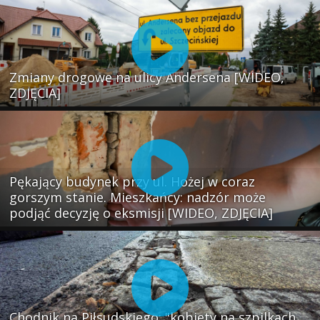
Zmiany drogowe na ulicy Andersena [WIDEO,
ZDJĘCIA]
Pękający budynek przy ul. Hożej w coraz
gorszym stanie. Mieszkańcy: nadzór może
podjąć decyzję o eksmisji [WIDEO, ZDJĘCIA]
Chodnik na Piłsudskiego: "kobiety na szpilkach