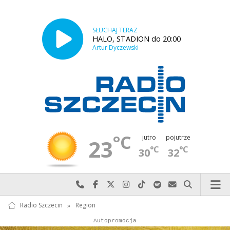
SŁUCHAJ TERAZ
HALO, STADION do 20:00
Artur Dyczewski
°C
jutro
pojutrze
23
°C
°C
30
32
Najlepiej po prostu do nas zadzwoń
Odwiedź nas na Facebook-u
Odwiedź nas na X
Odwiedź nas na Instagram-ie
Odwiedź nas na TikTok-u
Szukaj nas na Spotify
Wyślij do nas w
Szukaj
Radio Szczecin
»
Region
Autopromocja
Reklama