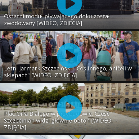
Ostatni moduł pływającego doku został
zwodowany [WIDEO, ZDJĘCIA]
Letni Jarmark Szczeciński. "Coś innego, aniżeli w
sklepach" [WIDEO, ZDJĘCIA]
Plac Orła Białego w przebudowie. Część
Szczecinian widzi głównie beton [WIDEO,
ZDJĘCIA]