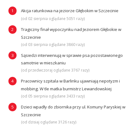
Akcja ratunkowa na jeziorze Głębokim w Szczecinie
(od 02 sierpnia oglądane 5051 razy)
Tragiczny finał wypoczynku nad Jeziorem Głębokie w
Szczecinie
(od 03 sierpnia oglądane 3860 razy)
Sąsiedzi interweniują w sprawie psa pozostawionego
samotnie w mieszkaniu
(od przedwczoraj oglądane 3767 razy)
Pracownicy szpitala w Barlinku ujawniają nepotyzm i
mobbing. W tle matka burmistrz Lewandowskiej
(od 05 sierpnia oglądane 3433 razy)
Dzieci wpadły do zbiornika przy ul. Komuny Paryskiej w
Szczecinie
(od dzisiaj oglądane 3126 razy)