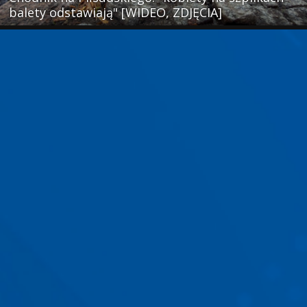
balety odstawiają" [WIDEO, ZDJĘCIA]