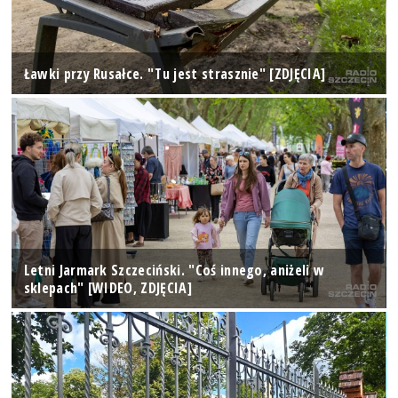
Ławki przy Rusałce. "Tu jest strasznie" [ZDJĘCIA]
Letni Jarmark Szczeciński. "Coś innego, aniżeli w
sklepach" [WIDEO, ZDJĘCIA]