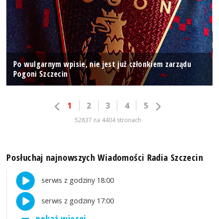
Po wulgarnym wpisie, nie jest już członkiem zarządu
Pogoni Szczecin
1
2
3
4
5
52837 na 4404 stronach
Posłuchaj najnowszych Wiadomości Radia Szczecin
serwis z godziny 18:00
serwis z godziny 17:00
pokaż więcej